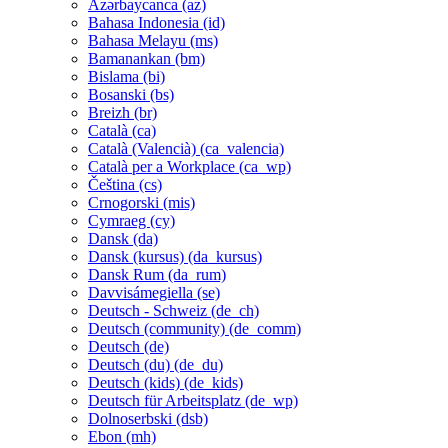
Azərbaycanca ‎(az)‎
Bahasa Indonesia ‎(id)‎
Bahasa Melayu ‎(ms)‎
Bamanankan ‎(bm)‎
Bislama ‎(bi)‎
Bosanski ‎(bs)‎
Breizh ‎(br)‎
Català ‎(ca)‎
Català (Valencià) ‎(ca_valencia)‎
Català per a Workplace ‎(ca_wp)‎
Čeština ‎(cs)‎
Crnogorski ‎(mis)‎
Cymraeg ‎(cy)‎
Dansk ‎(da)‎
Dansk (kursus) ‎(da_kursus)‎
Dansk Rum ‎(da_rum)‎
Davvisámegiella ‎(se)‎
Deutsch - Schweiz ‎(de_ch)‎
Deutsch (community) ‎(de_comm)‎
Deutsch ‎(de)‎
Deutsch (du) ‎(de_du)‎
Deutsch (kids) ‎(de_kids)‎
Deutsch für Arbeitsplatz ‎(de_wp)‎
Dolnoserbski ‎(dsb)‎
Ebon ‎(mh)‎