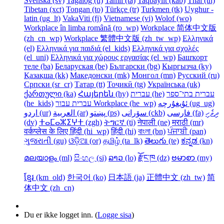
Svenska ‎(sv)‎
Tagalog ‎(tl)‎
Tamil ‎(ta)‎
Taqbaylit ‎(kab)‎
Thai ‎(th)‎
Tibetan ‎(xct)‎
Tongan ‎(to)‎
Türkçe ‎(tr)‎
Turkmen ‎(tk)‎
Uyghur -
latin ‎(ug_lt)‎
VakaViti ‎(fj)‎
Vietnamese ‎(vi)‎
Wolof ‎(wo)‎
Workplace în limba română ‎(ro_wp)‎
Workplace 简体中文版
‎(zh_cn_wp)‎
Workplace 繁體中文版 ‎(zh_tw_wp)‎
Ελληνικά
‎(el)‎
Ελληνικά για παιδιά ‎(el_kids)‎
Ελληνικά για σχολές
‎(el_uni)‎
Ελληνικά για χώρους εργασίας ‎(el_wp)‎
Башҡорт
теле ‎(ba)‎
Беларуская ‎(be)‎
Български ‎(bg)‎
Кыргызча ‎(ky)‎
Қазақша ‎(kk)‎
Македонски ‎(mk)‎
Монгол ‎(mn)‎
Русский ‎(ru)‎
Српски ‎(sr_cr)‎
Татар ‎(tt)‎
Тоҷикӣ ‎(tg)‎
Українська ‎(uk)‎
ქართული ‎(ka)‎
Հայերեն ‎(hy)‎
עברית ‎(he)‎
עברית בתי־ספר
‎(he_kids)‎
עברית עבור Workplace ‎(he_wp)‎
ئۇيغۇرچە ‎(ug_ug)‎
ދިވެހި
فارسی ‎(fa)‎
سۆرانی ‎(ckb)‎
پښتو ‎(ps)‎
العربية ‎(ar)‎
اردو ‎(ur)‎
‎(dv)‎
ⵜⴰⵎⴰⵣⵉⵖⵜ ‎(zgh)‎
ትግርኛ ‎(ti)‎
नेपाली ‎(ne)‎
मराठी ‎(mr)‎
वर्कप्लेस के लिए हिंदी ‎(hi_wp)‎
हिंदी ‎(hi)‎
বাংলা ‎(bn)‎
ਪੰਜਾਬੀ ‎(pan)‎
ગુજરાતી ‎(gu)‎
ଓଡ଼ିଆ ‎(or)‎
தமிழ் ‎(ta_lk)‎
తెలుగు ‎(te)‎
ಕನ್ನಡ ‎(kn)‎
മലയാളം ‎(ml)‎
සිංහල ‎(si)‎
ລາວ ‎(lo)‎
རྫོང་ཁ ‎(dz)‎
ဗမာစာ ‎(my)‎
ខ្មែរ ‎(km_old)‎
한국어 ‎(ko)‎
日本語 ‎(ja)‎
正體中文 ‎(zh_tw)‎
简
体中文 ‎(zh_cn)‎
Du er ikke logget inn. (
Logge sisa
)