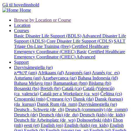
Gå til hovedinnhold
Home
Browse by Location or Course
Location
Courses
Basic Disaster Life Support (BDLS)
Advanced Disaster Life
Support (ADLS)
Core Disaster Life Support (CDLS)
SALT
Triage On-Line Training (free)
Certified Healthcare
Emergency Coordinator (CHEC) Basic
Certified Healthcare
Emergency Coordinator (CHEC) Advanced
Support
Davvisámegiella ‎(se)‎
አማርኛ ‎(am)‎
Afrikaans ‎(af)‎
Aragonés ‎(an)‎
Aranés ‎(oc_es)‎
Asturianu ‎(ast)‎
Azərbaycanca ‎(az)‎
Bahasa Indonesia ‎(id)‎
Bahasa Melayu ‎(ms)‎
Bamanankan ‎(bm)‎
Bislama ‎(bi)‎
Bosanski ‎(bs)‎
Breizh ‎(br)‎
Català ‎(ca)‎
Català (Valencià)
‎(ca_valencia)‎
Català per a Workplace ‎(ca_wp)‎
Čeština ‎(cs)‎
Crnogorski ‎(mis)‎
Cymraeg ‎(cy)‎
Dansk ‎(da)‎
Dansk (kursus)
‎(da_kursus)‎
Dansk Rum ‎(da_rum)‎
Davvisámegiella ‎(se)‎
Deutsch - Schweiz ‎(de_ch)‎
Deutsch (community) ‎(de_comm)‎
Deutsch ‎(de)‎
Deutsch (du) ‎(de_du)‎
Deutsch (kids) ‎(de_kids)‎
Deutsch für Arbeitsplatz ‎(de_wp)‎
Dolnoserbski ‎(dsb)‎
Ebon
‎(mh)‎
eesti ‎(et)‎
English ‎(en)‎
English (kids) ‎(en_kids)‎
English
‎(km)‎
English ‎(lt)‎
English (pirate) ‎(en_ar)‎
English ‎(pl)‎
English