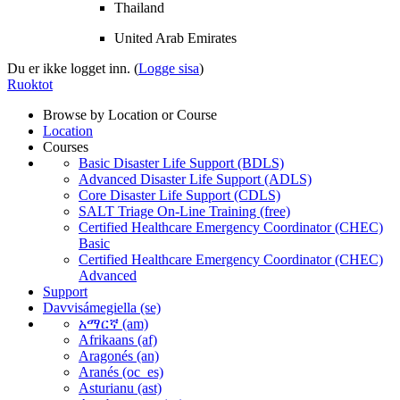
Thailand
United Arab Emirates
Du er ikke logget inn. (
Logge sisa
)
Ruoktot
Browse by Location or Course
Location
Courses
Basic Disaster Life Support (BDLS)
Advanced Disaster Life Support (ADLS)
Core Disaster Life Support (CDLS)
SALT Triage On-Line Training (free)
Certified Healthcare Emergency Coordinator (CHEC)
Basic
Certified Healthcare Emergency Coordinator (CHEC)
Advanced
Support
Davvisámegiella ‎(se)‎
አማርኛ ‎(am)‎
Afrikaans ‎(af)‎
Aragonés ‎(an)‎
Aranés ‎(oc_es)‎
Asturianu ‎(ast)‎