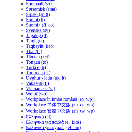
Soomaali ‎(so)‎
Sørsamisk ‎(sma)‎
Srpski ‎(sr_lt)‎
Suomi ‎(fi)‎
Suomi+ ‎(fi_co)‎
Svenska ‎(sv)‎
Tagalog ‎(tl)‎
Tamil ‎(ta)‎
Taqbaylit ‎(kab)‎
Thai ‎(th)‎
Tibetan ‎(xct)‎
Tongan ‎(to)‎
Türkçe ‎(tr)‎
Turkmen ‎(tk)‎
Uyghur - latin ‎(ug_lt)‎
VakaViti ‎(fj)‎
Vietnamese ‎(vi)‎
Wolof ‎(wo)‎
Workplace în limba română ‎(ro_wp)‎
Workplace 简体中文版 ‎(zh_cn_wp)‎
Workplace 繁體中文版 ‎(zh_tw_wp)‎
Ελληνικά ‎(el)‎
Ελληνικά για παιδιά ‎(el_kids)‎
Ελληνικά για σχολές ‎(el_uni)‎