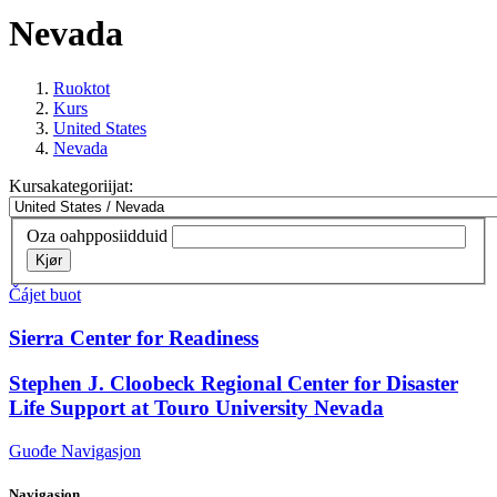
Nevada
Ruoktot
Kurs
United States
Nevada
Kursakategoriijat:
Oza oahpposiidduid
Kjør
Čájet buot
Sierra Center for Readiness
Stephen J. Cloobeck Regional Center for Disaster
Life Support at Touro University Nevada
Guođe Navigasjon
Navigasjon