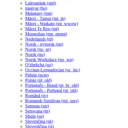
Lulesamisk ‎(smj)‎
magyar ‎(hu)‎
Malagasy ‎(mg)‎
Māori - Tainui ‎(mi_tn)‎
Māori - Waikato ‎(mi_wwow)‎
Māori Te Reo ‎(mi)‎
Mongolian ‎(mn_mong)‎
Nederlands ‎(nl)‎
Norsk - nynorsk ‎(nn)‎
Norsk ‎(no_gr)‎
Norsk ‎(no)‎
Norsk Workplace ‎(no_wp)‎
O'zbekcha ‎(uz)‎
Occitan-Lengadocian ‎(oc_lnc)‎
Pidgin ‎(pcm)‎
Polski ‎(pl_old)‎
Português - Brasil ‎(pt_br_old)‎
Português - Portugal ‎(pt_old)‎
Română ‎(ro)‎
Romansh Sursilvan ‎(rm_surs)‎
Samoan ‎(sm)‎
Setswana ‎(tn)‎
Shqip ‎(sq)‎
Slovenčina ‎(sk)‎
Slovenščina ‎(sl)‎