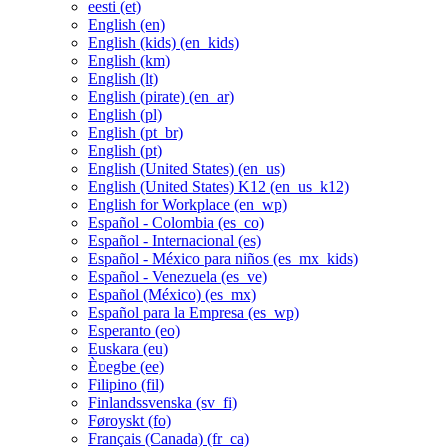
eesti ‎(et)‎
English ‎(en)‎
English (kids) ‎(en_kids)‎
English ‎(km)‎
English ‎(lt)‎
English (pirate) ‎(en_ar)‎
English ‎(pl)‎
English ‎(pt_br)‎
English ‎(pt)‎
English (United States) ‎(en_us)‎
English (United States) K12 ‎(en_us_k12)‎
English for Workplace ‎(en_wp)‎
Español - Colombia ‎(es_co)‎
Español - Internacional ‎(es)‎
Español - México para niños ‎(es_mx_kids)‎
Español - Venezuela ‎(es_ve)‎
Español (México) ‎(es_mx)‎
Español para la Empresa ‎(es_wp)‎
Esperanto ‎(eo)‎
Euskara ‎(eu)‎
Èʋegbe ‎(ee)‎
Filipino ‎(fil)‎
Finlandssvenska ‎(sv_fi)‎
Føroyskt ‎(fo)‎
Français (Canada) ‎(fr_ca)‎