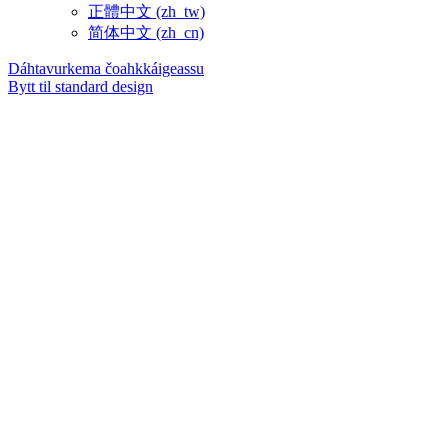
正體中文 ‎(zh_tw)‎
简体中文 ‎(zh_cn)‎
Dáhtavurkema čoahkkáigeassu
Bytt til standard design