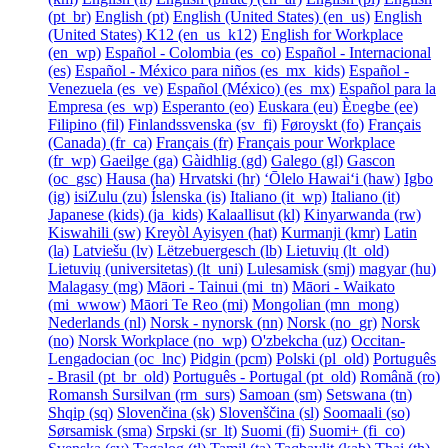
‎(pt_br)‎
English ‎(pt)‎
English (United States) ‎(en_us)‎
English
(United States) K12 ‎(en_us_k12)‎
English for Workplace
‎(en_wp)‎
Español - Colombia ‎(es_co)‎
Español - Internacional
‎(es)‎
Español - México para niños ‎(es_mx_kids)‎
Español -
Venezuela ‎(es_ve)‎
Español (México) ‎(es_mx)‎
Español para la
Empresa ‎(es_wp)‎
Esperanto ‎(eo)‎
Euskara ‎(eu)‎
Èʋegbe ‎(ee)‎
Filipino ‎(fil)‎
Finlandssvenska ‎(sv_fi)‎
Føroyskt ‎(fo)‎
Français
(Canada) ‎(fr_ca)‎
Français ‎(fr)‎
Français pour Workplace
‎(fr_wp)‎
Gaeilge ‎(ga)‎
Gàidhlig ‎(gd)‎
Galego ‎(gl)‎
Gascon
‎(oc_gsc)‎
Hausa ‎(ha)‎
Hrvatski ‎(hr)‎
ʻŌlelo Hawaiʻi ‎(haw)‎
Igbo
‎(ig)‎
isiZulu ‎(zu)‎
Íslenska ‎(is)‎
Italiano ‎(it_wp)‎
Italiano ‎(it)‎
Japanese (kids) ‎(ja_kids)‎
Kalaallisut ‎(kl)‎
Kinyarwanda ‎(rw)‎
Kiswahili ‎(sw)‎
Kreyòl Ayisyen ‎(hat)‎
Kurmanji ‎(kmr)‎
Latin
‎(la)‎
Latviešu ‎(lv)‎
Lëtzebuergesch ‎(lb)‎
Lietuvių ‎(lt_old)‎
Lietuvių (universitetas) ‎(lt_uni)‎
Lulesamisk ‎(smj)‎
magyar ‎(hu)‎
Malagasy ‎(mg)‎
Māori - Tainui ‎(mi_tn)‎
Māori - Waikato
‎(mi_wwow)‎
Māori Te Reo ‎(mi)‎
Mongolian ‎(mn_mong)‎
Nederlands ‎(nl)‎
Norsk - nynorsk ‎(nn)‎
Norsk ‎(no_gr)‎
Norsk
‎(no)‎
Norsk Workplace ‎(no_wp)‎
O'zbekcha ‎(uz)‎
Occitan-
Lengadocian ‎(oc_lnc)‎
Pidgin ‎(pcm)‎
Polski ‎(pl_old)‎
Português
- Brasil ‎(pt_br_old)‎
Português - Portugal ‎(pt_old)‎
Română ‎(ro)‎
Romansh Sursilvan ‎(rm_surs)‎
Samoan ‎(sm)‎
Setswana ‎(tn)‎
Shqip ‎(sq)‎
Slovenčina ‎(sk)‎
Slovenščina ‎(sl)‎
Soomaali ‎(so)‎
Sørsamisk ‎(sma)‎
Srpski ‎(sr_lt)‎
Suomi ‎(fi)‎
Suomi+ ‎(fi_co)‎