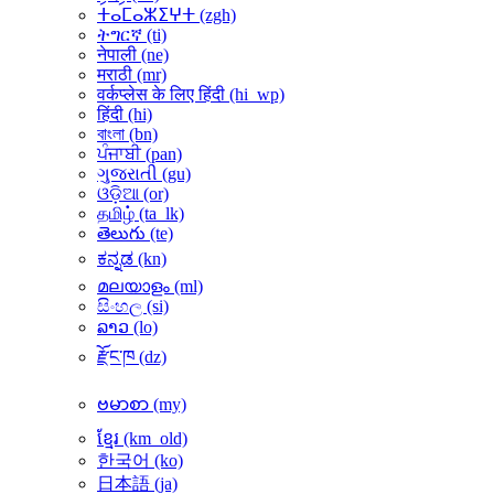
ⵜⴰⵎⴰⵣⵉⵖⵜ ‎(zgh)‎
ትግርኛ ‎(ti)‎
नेपाली ‎(ne)‎
मराठी ‎(mr)‎
वर्कप्लेस के लिए हिंदी ‎(hi_wp)‎
हिंदी ‎(hi)‎
বাংলা ‎(bn)‎
ਪੰਜਾਬੀ ‎(pan)‎
ગુજરાતી ‎(gu)‎
ଓଡ଼ିଆ ‎(or)‎
தமிழ் ‎(ta_lk)‎
తెలుగు ‎(te)‎
ಕನ್ನಡ ‎(kn)‎
മലയാളം ‎(ml)‎
සිංහල ‎(si)‎
ລາວ ‎(lo)‎
རྫོང་ཁ ‎(dz)‎
ဗမာစာ ‎(my)‎
ខ្មែរ ‎(km_old)‎
한국어 ‎(ko)‎
日本語 ‎(ja)‎