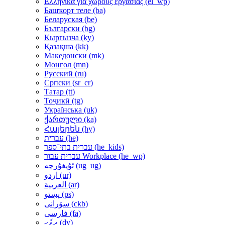
Ελληνικά για χώρους εργασίας ‎(el_wp)‎
Башҡорт теле ‎(ba)‎
Беларуская ‎(be)‎
Български ‎(bg)‎
Кыргызча ‎(ky)‎
Қазақша ‎(kk)‎
Македонски ‎(mk)‎
Монгол ‎(mn)‎
Русский ‎(ru)‎
Српски ‎(sr_cr)‎
Татар ‎(tt)‎
Тоҷикӣ ‎(tg)‎
Українська ‎(uk)‎
ქართული ‎(ka)‎
Հայերեն ‎(hy)‎
עברית ‎(he)‎
עברית בתי־ספר ‎(he_kids)‎
עברית עבור Workplace ‎(he_wp)‎
ئۇيغۇرچە ‎(ug_ug)‎
اردو ‎(ur)‎
العربية ‎(ar)‎
پښتو ‎(ps)‎
سۆرانی ‎(ckb)‎
فارسی ‎(fa)‎
ދިވެހި ‎(dv)‎