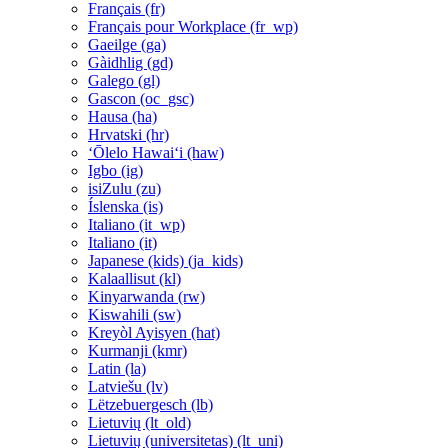
Français ‎(fr)‎
Français pour Workplace ‎(fr_wp)‎
Gaeilge ‎(ga)‎
Gàidhlig ‎(gd)‎
Galego ‎(gl)‎
Gascon ‎(oc_gsc)‎
Hausa ‎(ha)‎
Hrvatski ‎(hr)‎
ʻŌlelo Hawaiʻi ‎(haw)‎
Igbo ‎(ig)‎
isiZulu ‎(zu)‎
Íslenska ‎(is)‎
Italiano ‎(it_wp)‎
Italiano ‎(it)‎
Japanese (kids) ‎(ja_kids)‎
Kalaallisut ‎(kl)‎
Kinyarwanda ‎(rw)‎
Kiswahili ‎(sw)‎
Kreyòl Ayisyen ‎(hat)‎
Kurmanji ‎(kmr)‎
Latin ‎(la)‎
Latviešu ‎(lv)‎
Lëtzebuergesch ‎(lb)‎
Lietuvių ‎(lt_old)‎
Lietuvių (universitetas) ‎(lt_uni)‎