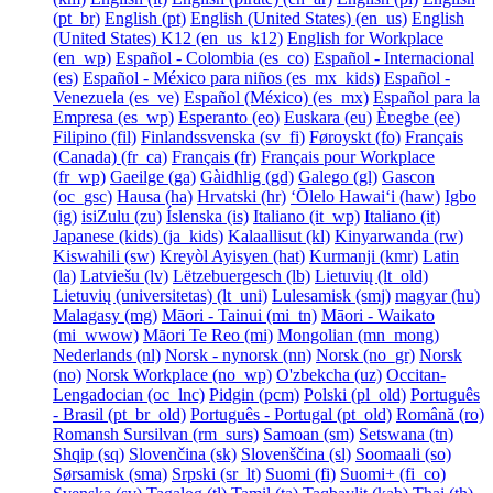
‎(pt_br)‎
English ‎(pt)‎
English (United States) ‎(en_us)‎
English
(United States) K12 ‎(en_us_k12)‎
English for Workplace
‎(en_wp)‎
Español - Colombia ‎(es_co)‎
Español - Internacional
‎(es)‎
Español - México para niños ‎(es_mx_kids)‎
Español -
Venezuela ‎(es_ve)‎
Español (México) ‎(es_mx)‎
Español para la
Empresa ‎(es_wp)‎
Esperanto ‎(eo)‎
Euskara ‎(eu)‎
Èʋegbe ‎(ee)‎
Filipino ‎(fil)‎
Finlandssvenska ‎(sv_fi)‎
Føroyskt ‎(fo)‎
Français
(Canada) ‎(fr_ca)‎
Français ‎(fr)‎
Français pour Workplace
‎(fr_wp)‎
Gaeilge ‎(ga)‎
Gàidhlig ‎(gd)‎
Galego ‎(gl)‎
Gascon
‎(oc_gsc)‎
Hausa ‎(ha)‎
Hrvatski ‎(hr)‎
ʻŌlelo Hawaiʻi ‎(haw)‎
Igbo
‎(ig)‎
isiZulu ‎(zu)‎
Íslenska ‎(is)‎
Italiano ‎(it_wp)‎
Italiano ‎(it)‎
Japanese (kids) ‎(ja_kids)‎
Kalaallisut ‎(kl)‎
Kinyarwanda ‎(rw)‎
Kiswahili ‎(sw)‎
Kreyòl Ayisyen ‎(hat)‎
Kurmanji ‎(kmr)‎
Latin
‎(la)‎
Latviešu ‎(lv)‎
Lëtzebuergesch ‎(lb)‎
Lietuvių ‎(lt_old)‎
Lietuvių (universitetas) ‎(lt_uni)‎
Lulesamisk ‎(smj)‎
magyar ‎(hu)‎
Malagasy ‎(mg)‎
Māori - Tainui ‎(mi_tn)‎
Māori - Waikato
‎(mi_wwow)‎
Māori Te Reo ‎(mi)‎
Mongolian ‎(mn_mong)‎
Nederlands ‎(nl)‎
Norsk - nynorsk ‎(nn)‎
Norsk ‎(no_gr)‎
Norsk
‎(no)‎
Norsk Workplace ‎(no_wp)‎
O'zbekcha ‎(uz)‎
Occitan-
Lengadocian ‎(oc_lnc)‎
Pidgin ‎(pcm)‎
Polski ‎(pl_old)‎
Português
- Brasil ‎(pt_br_old)‎
Português - Portugal ‎(pt_old)‎
Română ‎(ro)‎
Romansh Sursilvan ‎(rm_surs)‎
Samoan ‎(sm)‎
Setswana ‎(tn)‎
Shqip ‎(sq)‎
Slovenčina ‎(sk)‎
Slovenščina ‎(sl)‎
Soomaali ‎(so)‎
Sørsamisk ‎(sma)‎
Srpski ‎(sr_lt)‎
Suomi ‎(fi)‎
Suomi+ ‎(fi_co)‎