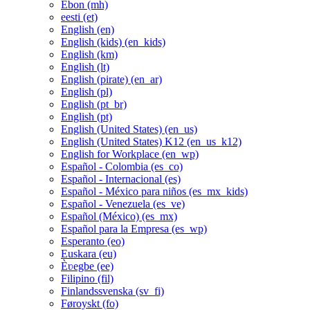
Ebon ‎(mh)‎
eesti ‎(et)‎
English ‎(en)‎
English (kids) ‎(en_kids)‎
English ‎(km)‎
English ‎(lt)‎
English (pirate) ‎(en_ar)‎
English ‎(pl)‎
English ‎(pt_br)‎
English ‎(pt)‎
English (United States) ‎(en_us)‎
English (United States) K12 ‎(en_us_k12)‎
English for Workplace ‎(en_wp)‎
Español - Colombia ‎(es_co)‎
Español - Internacional ‎(es)‎
Español - México para niños ‎(es_mx_kids)‎
Español - Venezuela ‎(es_ve)‎
Español (México) ‎(es_mx)‎
Español para la Empresa ‎(es_wp)‎
Esperanto ‎(eo)‎
Euskara ‎(eu)‎
Èʋegbe ‎(ee)‎
Filipino ‎(fil)‎
Finlandssvenska ‎(sv_fi)‎
Føroyskt ‎(fo)‎