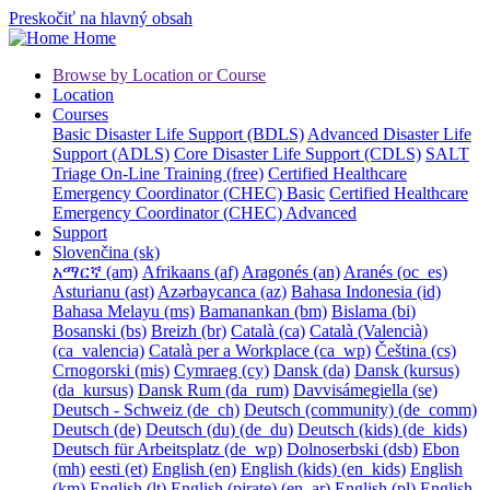
Preskočiť na hlavný obsah
Home
Browse by Location or Course
Location
Courses
Basic Disaster Life Support (BDLS)
Advanced Disaster Life
Support (ADLS)
Core Disaster Life Support (CDLS)
SALT
Triage On-Line Training (free)
Certified Healthcare
Emergency Coordinator (CHEC) Basic
Certified Healthcare
Emergency Coordinator (CHEC) Advanced
Support
Slovenčina ‎(sk)‎
አማርኛ ‎(am)‎
Afrikaans ‎(af)‎
Aragonés ‎(an)‎
Aranés ‎(oc_es)‎
Asturianu ‎(ast)‎
Azərbaycanca ‎(az)‎
Bahasa Indonesia ‎(id)‎
Bahasa Melayu ‎(ms)‎
Bamanankan ‎(bm)‎
Bislama ‎(bi)‎
Bosanski ‎(bs)‎
Breizh ‎(br)‎
Català ‎(ca)‎
Català (Valencià)
‎(ca_valencia)‎
Català per a Workplace ‎(ca_wp)‎
Čeština ‎(cs)‎
Crnogorski ‎(mis)‎
Cymraeg ‎(cy)‎
Dansk ‎(da)‎
Dansk (kursus)
‎(da_kursus)‎
Dansk Rum ‎(da_rum)‎
Davvisámegiella ‎(se)‎
Deutsch - Schweiz ‎(de_ch)‎
Deutsch (community) ‎(de_comm)‎
Deutsch ‎(de)‎
Deutsch (du) ‎(de_du)‎
Deutsch (kids) ‎(de_kids)‎
Deutsch für Arbeitsplatz ‎(de_wp)‎
Dolnoserbski ‎(dsb)‎
Ebon
‎(mh)‎
eesti ‎(et)‎
English ‎(en)‎
English (kids) ‎(en_kids)‎
English
‎(km)‎
English ‎(lt)‎
English (pirate) ‎(en_ar)‎
English ‎(pl)‎
English