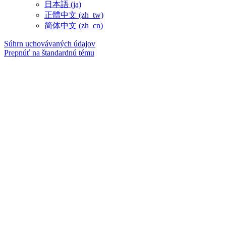
日本語 ‎(ja)‎
正體中文 ‎(zh_tw)‎
简体中文 ‎(zh_cn)‎
Súhrn uchovávaných údajov
Prepnúť na štandardnú tému