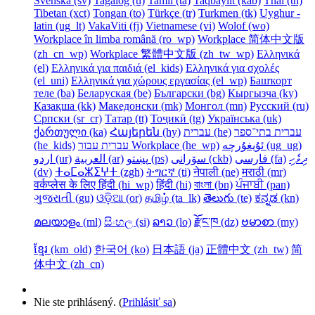
Svenska ‎(sv)‎
Tagalog ‎(tl)‎
Tamil ‎(ta)‎
Taqbaylit ‎(kab)‎
Thai ‎(th)‎
Tibetan ‎(xct)‎
Tongan ‎(to)‎
Türkçe ‎(tr)‎
Turkmen ‎(tk)‎
Uyghur -
latin ‎(ug_lt)‎
VakaViti ‎(fj)‎
Vietnamese ‎(vi)‎
Wolof ‎(wo)‎
Workplace în limba română ‎(ro_wp)‎
Workplace 简体中文版
‎(zh_cn_wp)‎
Workplace 繁體中文版 ‎(zh_tw_wp)‎
Ελληνικά
‎(el)‎
Ελληνικά για παιδιά ‎(el_kids)‎
Ελληνικά για σχολές
‎(el_uni)‎
Ελληνικά για χώρους εργασίας ‎(el_wp)‎
Башҡорт
теле ‎(ba)‎
Беларуская ‎(be)‎
Български ‎(bg)‎
Кыргызча ‎(ky)‎
Қазақша ‎(kk)‎
Македонски ‎(mk)‎
Монгол ‎(mn)‎
Русский ‎(ru)‎
Српски ‎(sr_cr)‎
Татар ‎(tt)‎
Тоҷикӣ ‎(tg)‎
Українська ‎(uk)‎
ქართული ‎(ka)‎
Հայերեն ‎(hy)‎
עברית ‎(he)‎
עברית בתי־ספר
‎(he_kids)‎
עברית עבור Workplace ‎(he_wp)‎
ئۇيغۇرچە ‎(ug_ug)‎
ދިވެހި
فارسی ‎(fa)‎
سۆرانی ‎(ckb)‎
پښتو ‎(ps)‎
العربية ‎(ar)‎
اردو ‎(ur)‎
‎(dv)‎
ⵜⴰⵎⴰⵣⵉⵖⵜ ‎(zgh)‎
ትግርኛ ‎(ti)‎
नेपाली ‎(ne)‎
मराठी ‎(mr)‎
वर्कप्लेस के लिए हिंदी ‎(hi_wp)‎
हिंदी ‎(hi)‎
বাংলা ‎(bn)‎
ਪੰਜਾਬੀ ‎(pan)‎
ગુજરાતી ‎(gu)‎
ଓଡ଼ିଆ ‎(or)‎
தமிழ் ‎(ta_lk)‎
తెలుగు ‎(te)‎
ಕನ್ನಡ ‎(kn)‎
മലയാളം ‎(ml)‎
සිංහල ‎(si)‎
ລາວ ‎(lo)‎
རྫོང་ཁ ‎(dz)‎
ဗမာစာ ‎(my)‎
ខ្មែរ ‎(km_old)‎
한국어 ‎(ko)‎
日本語 ‎(ja)‎
正體中文 ‎(zh_tw)‎
简
体中文 ‎(zh_cn)‎
Nie ste prihlásený. (
Prihlásiť sa
)