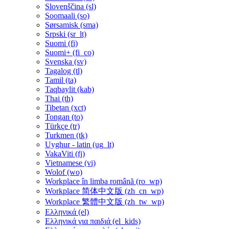
Slovenščina ‎(sl)‎
Soomaali ‎(so)‎
Sørsamisk ‎(sma)‎
Srpski ‎(sr_lt)‎
Suomi ‎(fi)‎
Suomi+ ‎(fi_co)‎
Svenska ‎(sv)‎
Tagalog ‎(tl)‎
Tamil ‎(ta)‎
Taqbaylit ‎(kab)‎
Thai ‎(th)‎
Tibetan ‎(xct)‎
Tongan ‎(to)‎
Türkçe ‎(tr)‎
Turkmen ‎(tk)‎
Uyghur - latin ‎(ug_lt)‎
VakaViti ‎(fj)‎
Vietnamese ‎(vi)‎
Wolof ‎(wo)‎
Workplace în limba română ‎(ro_wp)‎
Workplace 简体中文版 ‎(zh_cn_wp)‎
Workplace 繁體中文版 ‎(zh_tw_wp)‎
Ελληνικά ‎(el)‎
Ελληνικά για παιδιά ‎(el_kids)‎