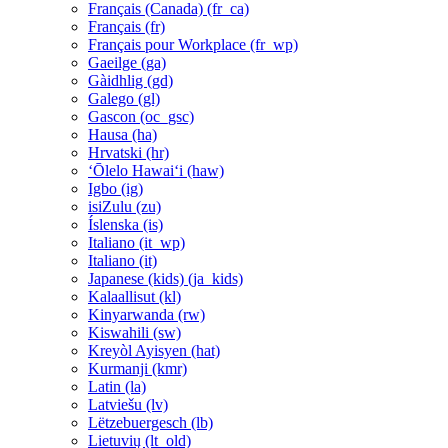
Français (Canada) ‎(fr_ca)‎
Français ‎(fr)‎
Français pour Workplace ‎(fr_wp)‎
Gaeilge ‎(ga)‎
Gàidhlig ‎(gd)‎
Galego ‎(gl)‎
Gascon ‎(oc_gsc)‎
Hausa ‎(ha)‎
Hrvatski ‎(hr)‎
ʻŌlelo Hawaiʻi ‎(haw)‎
Igbo ‎(ig)‎
isiZulu ‎(zu)‎
Íslenska ‎(is)‎
Italiano ‎(it_wp)‎
Italiano ‎(it)‎
Japanese (kids) ‎(ja_kids)‎
Kalaallisut ‎(kl)‎
Kinyarwanda ‎(rw)‎
Kiswahili ‎(sw)‎
Kreyòl Ayisyen ‎(hat)‎
Kurmanji ‎(kmr)‎
Latin ‎(la)‎
Latviešu ‎(lv)‎
Lëtzebuergesch ‎(lb)‎
Lietuvių ‎(lt_old)‎