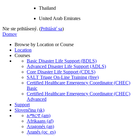
Thailand
United Arab Emirates
Nie ste prihlásený. (
Prihlásiť sa
)
Domov
Browse by Location or Course
Location
Courses
Basic Disaster Life Support (BDLS)
Advanced Disaster Life Support (ADLS)
Core Disaster Life Support (CDLS)
SALT Triage On-Line Training (free)
Certified Healthcare Emergency Coordinator (CHEC)
Basic
Certified Healthcare Emergency Coordinator (CHEC)
Advanced
Support
Slovenčina ‎(sk)‎
አማርኛ ‎(am)‎
Afrikaans ‎(af)‎
Aragonés ‎(an)‎
Aranés ‎(oc_es)‎