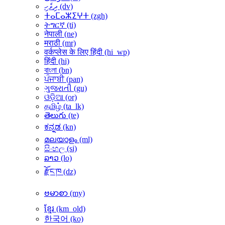
ދިވެހި ‎(dv)‎
ⵜⴰⵎⴰⵣⵉⵖⵜ ‎(zgh)‎
ትግርኛ ‎(ti)‎
नेपाली ‎(ne)‎
मराठी ‎(mr)‎
वर्कप्लेस के लिए हिंदी ‎(hi_wp)‎
हिंदी ‎(hi)‎
বাংলা ‎(bn)‎
ਪੰਜਾਬੀ ‎(pan)‎
ગુજરાતી ‎(gu)‎
ଓଡ଼ିଆ ‎(or)‎
தமிழ் ‎(ta_lk)‎
తెలుగు ‎(te)‎
ಕನ್ನಡ ‎(kn)‎
മലയാളം ‎(ml)‎
සිංහල ‎(si)‎
ລາວ ‎(lo)‎
རྫོང་ཁ ‎(dz)‎
ဗမာစာ ‎(my)‎
ខ្មែរ ‎(km_old)‎
한국어 ‎(ko)‎