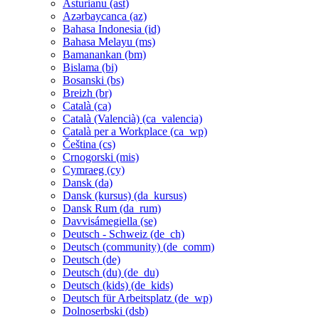
Asturianu ‎(ast)‎
Azərbaycanca ‎(az)‎
Bahasa Indonesia ‎(id)‎
Bahasa Melayu ‎(ms)‎
Bamanankan ‎(bm)‎
Bislama ‎(bi)‎
Bosanski ‎(bs)‎
Breizh ‎(br)‎
Català ‎(ca)‎
Català (Valencià) ‎(ca_valencia)‎
Català per a Workplace ‎(ca_wp)‎
Čeština ‎(cs)‎
Crnogorski ‎(mis)‎
Cymraeg ‎(cy)‎
Dansk ‎(da)‎
Dansk (kursus) ‎(da_kursus)‎
Dansk Rum ‎(da_rum)‎
Davvisámegiella ‎(se)‎
Deutsch - Schweiz ‎(de_ch)‎
Deutsch (community) ‎(de_comm)‎
Deutsch ‎(de)‎
Deutsch (du) ‎(de_du)‎
Deutsch (kids) ‎(de_kids)‎
Deutsch für Arbeitsplatz ‎(de_wp)‎
Dolnoserbski ‎(dsb)‎