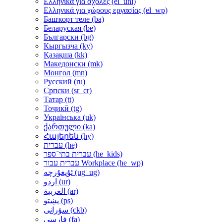
Ελληνικά για σχολές ‎(el_uni)‎
Ελληνικά για χώρους εργασίας ‎(el_wp)‎
Башҡорт теле ‎(ba)‎
Беларуская ‎(be)‎
Български ‎(bg)‎
Кыргызча ‎(ky)‎
Қазақша ‎(kk)‎
Македонски ‎(mk)‎
Монгол ‎(mn)‎
Русский ‎(ru)‎
Српски ‎(sr_cr)‎
Татар ‎(tt)‎
Тоҷикӣ ‎(tg)‎
Українська ‎(uk)‎
ქართული ‎(ka)‎
Հայերեն ‎(hy)‎
עברית ‎(he)‎
עברית בתי־ספר ‎(he_kids)‎
עברית עבור Workplace ‎(he_wp)‎
ئۇيغۇرچە ‎(ug_ug)‎
اردو ‎(ur)‎
العربية ‎(ar)‎
پښتو ‎(ps)‎
سۆرانی ‎(ckb)‎
فارسی ‎(fa)‎