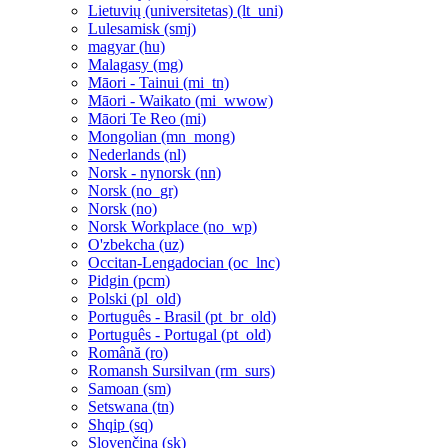
Lietuvių (universitetas) ‎(lt_uni)‎
Lulesamisk ‎(smj)‎
magyar ‎(hu)‎
Malagasy ‎(mg)‎
Māori - Tainui ‎(mi_tn)‎
Māori - Waikato ‎(mi_wwow)‎
Māori Te Reo ‎(mi)‎
Mongolian ‎(mn_mong)‎
Nederlands ‎(nl)‎
Norsk - nynorsk ‎(nn)‎
Norsk ‎(no_gr)‎
Norsk ‎(no)‎
Norsk Workplace ‎(no_wp)‎
O'zbekcha ‎(uz)‎
Occitan-Lengadocian ‎(oc_lnc)‎
Pidgin ‎(pcm)‎
Polski ‎(pl_old)‎
Português - Brasil ‎(pt_br_old)‎
Português - Portugal ‎(pt_old)‎
Română ‎(ro)‎
Romansh Sursilvan ‎(rm_surs)‎
Samoan ‎(sm)‎
Setswana ‎(tn)‎
Shqip ‎(sq)‎
Slovenčina ‎(sk)‎