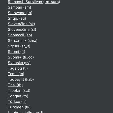
Romansh Sursilvan ‎(rm_surs)‎
Samoan ‎(sm)‎
Setswana ‎(tn)‎
Shqip ‎(sq)‎
Slovenčina ‎(sk)‎
Slovenščina ‎(sl)‎
Soomaali ‎(so)‎
Sørsamisk ‎(sma)‎
Srpski ‎(sr_lt)‎
Suomi ‎(fi)‎
Suomi+ ‎(fi_co)‎
Svenska ‎(sv)‎
Tagalog ‎(tl)‎
Tamil ‎(ta)‎
Taqbaylit ‎(kab)‎
Thai ‎(th)‎
Tibetan ‎(xct)‎
Tongan ‎(to)‎
Türkçe ‎(tr)‎
Turkmen ‎(tk)‎
Uyghur - latin ‎(ug_lt)‎