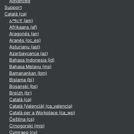
Advanced
Support
Català ‎(ca)‎
አማርኛ ‎(am)‎
Afrikaans ‎(af)‎
Aragonés ‎(an)‎
Aranés ‎(oc_es)‎
Asturianu ‎(ast)‎
Azərbaycanca ‎(az)‎
Bahasa Indonesia ‎(id)‎
Bahasa Melayu ‎(ms)‎
Bamanankan ‎(bm)‎
Bislama ‎(bi)‎
Bosanski ‎(bs)‎
Breizh ‎(br)‎
Català ‎(ca)‎
Català (Valencià) ‎(ca_valencia)‎
Català per a Workplace ‎(ca_wp)‎
Čeština ‎(cs)‎
Crnogorski ‎(mis)‎
Cymraeg ‎(cy)‎