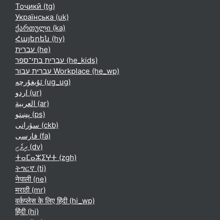
Тоҷикӣ ‎(tg)‎
Українська ‎(uk)‎
ქართული ‎(ka)‎
Հայերեն ‎(hy)‎
עברית ‎(he)‎
עברית בתי־ספר ‎(he_kids)‎
עברית עבור Workplace ‎(he_wp)‎
ئۇيغۇرچە ‎(ug_ug)‎
اردو ‎(ur)‎
العربية ‎(ar)‎
پښتو ‎(ps)‎
سۆرانی ‎(ckb)‎
فارسی ‎(fa)‎
ދިވެހި ‎(dv)‎
ⵜⴰⵎⴰⵣⵉⵖⵜ ‎(zgh)‎
ትግርኛ ‎(ti)‎
नेपाली ‎(ne)‎
मराठी ‎(mr)‎
वर्कप्लेस के लिए हिंदी ‎(hi_wp)‎
हिंदी ‎(hi)‎