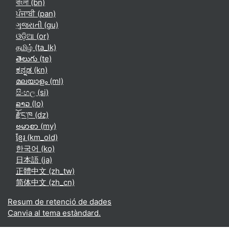
বাংলা ‎(bn)‎
ਪੰਜਾਬੀ ‎(pan)‎
ગુજરાતી ‎(gu)‎
ଓଡ଼ିଆ ‎(or)‎
தமிழ் ‎(ta_lk)‎
తెలుగు ‎(te)‎
ಕನ್ನಡ ‎(kn)‎
മലയാളം ‎(ml)‎
සිංහල ‎(si)‎
ລາວ ‎(lo)‎
རྫོང་ཁ ‎(dz)‎
ဗမာစာ ‎(my)‎
ខ្មែរ ‎(km_old)‎
한국어 ‎(ko)‎
日本語 ‎(ja)‎
正體中文 ‎(zh_tw)‎
简体中文 ‎(zh_cn)‎
Resum de retenció de dades
Canvia al tema estàndard.