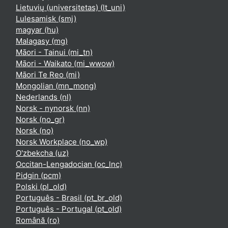
Lietuvių (universitetas) ‎(lt_uni)‎
Lulesamisk ‎(smj)‎
magyar ‎(hu)‎
Malagasy ‎(mg)‎
Māori - Tainui ‎(mi_tn)‎
Māori - Waikato ‎(mi_wwow)‎
Māori Te Reo ‎(mi)‎
Mongolian ‎(mn_mong)‎
Nederlands ‎(nl)‎
Norsk - nynorsk ‎(nn)‎
Norsk ‎(no_gr)‎
Norsk ‎(no)‎
Norsk Workplace ‎(no_wp)‎
O'zbekcha ‎(uz)‎
Occitan-Lengadocian ‎(oc_lnc)‎
Pidgin ‎(pcm)‎
Polski ‎(pl_old)‎
Português - Brasil ‎(pt_br_old)‎
Português - Portugal ‎(pt_old)‎
Română ‎(ro)‎