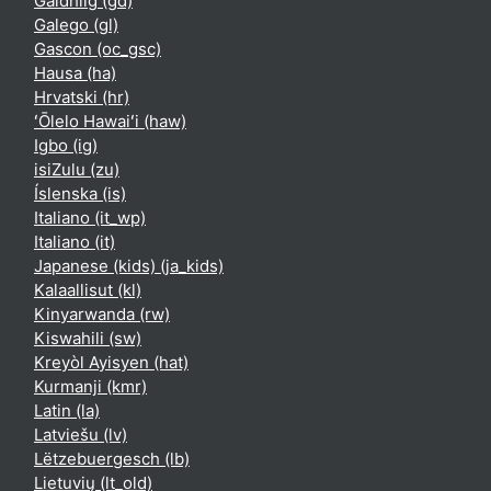
Gàidhlig ‎(gd)‎
Galego ‎(gl)‎
Gascon ‎(oc_gsc)‎
Hausa ‎(ha)‎
Hrvatski ‎(hr)‎
ʻŌlelo Hawaiʻi ‎(haw)‎
Igbo ‎(ig)‎
isiZulu ‎(zu)‎
Íslenska ‎(is)‎
Italiano ‎(it_wp)‎
Italiano ‎(it)‎
Japanese (kids) ‎(ja_kids)‎
Kalaallisut ‎(kl)‎
Kinyarwanda ‎(rw)‎
Kiswahili ‎(sw)‎
Kreyòl Ayisyen ‎(hat)‎
Kurmanji ‎(kmr)‎
Latin ‎(la)‎
Latviešu ‎(lv)‎
Lëtzebuergesch ‎(lb)‎
Lietuvių ‎(lt_old)‎