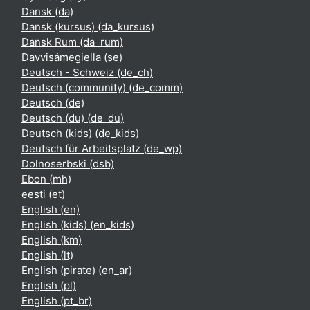
Dansk ‎(da)‎
Dansk (kursus) ‎(da_kursus)‎
Dansk Rum ‎(da_rum)‎
Davvisámegiella ‎(se)‎
Deutsch - Schweiz ‎(de_ch)‎
Deutsch (community) ‎(de_comm)‎
Deutsch ‎(de)‎
Deutsch (du) ‎(de_du)‎
Deutsch (kids) ‎(de_kids)‎
Deutsch für Arbeitsplatz ‎(de_wp)‎
Dolnoserbski ‎(dsb)‎
Ebon ‎(mh)‎
eesti ‎(et)‎
English ‎(en)‎
English (kids) ‎(en_kids)‎
English ‎(km)‎
English ‎(lt)‎
English (pirate) ‎(en_ar)‎
English ‎(pl)‎
English ‎(pt_br)‎