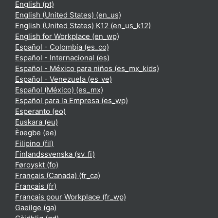
English ‎(pt)‎
English (United States) ‎(en_us)‎
English (United States) K12 ‎(en_us_k12)‎
English for Workplace ‎(en_wp)‎
Español - Colombia ‎(es_co)‎
Español - Internacional ‎(es)‎
Español - México para niños ‎(es_mx_kids)‎
Español - Venezuela ‎(es_ve)‎
Español (México) ‎(es_mx)‎
Español para la Empresa ‎(es_wp)‎
Esperanto ‎(eo)‎
Euskara ‎(eu)‎
Èʋegbe ‎(ee)‎
Filipino ‎(fil)‎
Finlandssvenska ‎(sv_fi)‎
Føroyskt ‎(fo)‎
Français (Canada) ‎(fr_ca)‎
Français ‎(fr)‎
Français pour Workplace ‎(fr_wp)‎
Gaeilge ‎(ga)‎