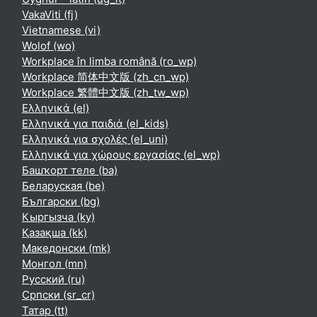
VakaViti ‎(fj)‎
Vietnamese ‎(vi)‎
Wolof ‎(wo)‎
Workplace în limba română ‎(ro_wp)‎
Workplace 简体中文版 ‎(zh_cn_wp)‎
Workplace 繁體中文版 ‎(zh_tw_wp)‎
Ελληνικά ‎(el)‎
Ελληνικά για παιδιά ‎(el_kids)‎
Ελληνικά για σχολές ‎(el_uni)‎
Ελληνικά για χώρους εργασίας ‎(el_wp)‎
Башҡорт теле ‎(ba)‎
Беларуская ‎(be)‎
Български ‎(bg)‎
Кыргызча ‎(ky)‎
Қазақша ‎(kk)‎
Македонски ‎(mk)‎
Монгол ‎(mn)‎
Русский ‎(ru)‎
Српски ‎(sr_cr)‎
Татар ‎(tt)‎