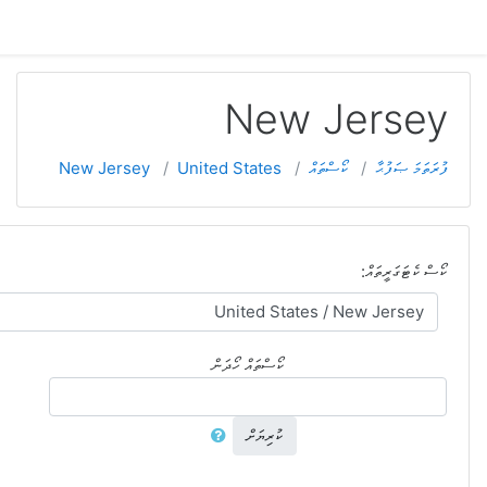
ތިބާ އަދި ލޮގިނެއް ނުވޭ (
ލޮގިން
)
Expand all