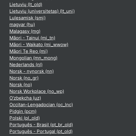
Lietuvių ‎(lt_old)‎
Lietuvių (universitetas) ‎(lt_uni)‎
Lulesamisk ‎(smj)‎
magyar ‎(hu)‎
Malagasy ‎(mg)‎
Māori - Tainui ‎(mi_tn)‎
Māori - Waikato ‎(mi_wwow)‎
Māori Te Reo ‎(mi)‎
Mongolian ‎(mn_mong)‎
Nederlands ‎(nl)‎
Norsk - nynorsk ‎(nn)‎
Norsk ‎(no_gr)‎
Norsk ‎(no)‎
Norsk Workplace ‎(no_wp)‎
O'zbekcha ‎(uz)‎
Occitan-Lengadocian ‎(oc_lnc)‎
Pidgin ‎(pcm)‎
Polski ‎(pl_old)‎
Português - Brasil ‎(pt_br_old)‎
Português - Portugal ‎(pt_old)‎