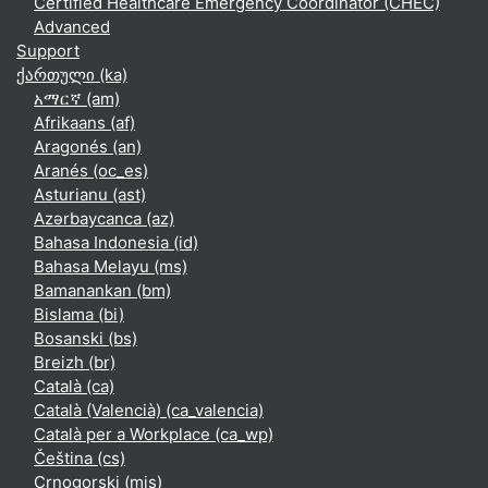
Certified Healthcare Emergency Coordinator (CHEC)
Advanced
Support
ქართული ‎(ka)‎
አማርኛ ‎(am)‎
Afrikaans ‎(af)‎
Aragonés ‎(an)‎
Aranés ‎(oc_es)‎
Asturianu ‎(ast)‎
Azərbaycanca ‎(az)‎
Bahasa Indonesia ‎(id)‎
Bahasa Melayu ‎(ms)‎
Bamanankan ‎(bm)‎
Bislama ‎(bi)‎
Bosanski ‎(bs)‎
Breizh ‎(br)‎
Català ‎(ca)‎
Català (Valencià) ‎(ca_valencia)‎
Català per a Workplace ‎(ca_wp)‎
Čeština ‎(cs)‎
Crnogorski ‎(mis)‎