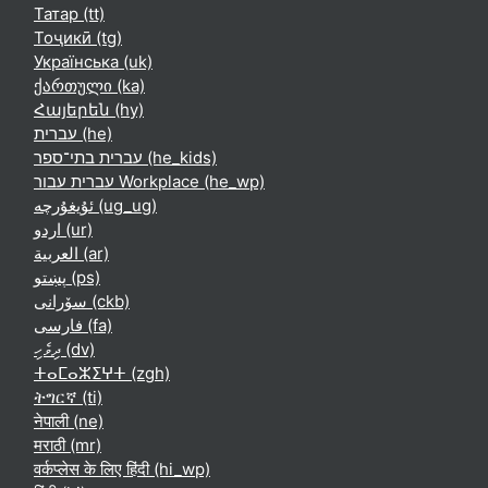
Татар ‎(tt)‎
Тоҷикӣ ‎(tg)‎
Українська ‎(uk)‎
ქართული ‎(ka)‎
Հայերեն ‎(hy)‎
עברית ‎(he)‎
עברית בתי־ספר ‎(he_kids)‎
עברית עבור Workplace ‎(he_wp)‎
ئۇيغۇرچە ‎(ug_ug)‎
اردو ‎(ur)‎
العربية ‎(ar)‎
پښتو ‎(ps)‎
سۆرانی ‎(ckb)‎
فارسی ‎(fa)‎
ދިވެހި ‎(dv)‎
ⵜⴰⵎⴰⵣⵉⵖⵜ ‎(zgh)‎
ትግርኛ ‎(ti)‎
नेपाली ‎(ne)‎
मराठी ‎(mr)‎
वर्कप्लेस के लिए हिंदी ‎(hi_wp)‎