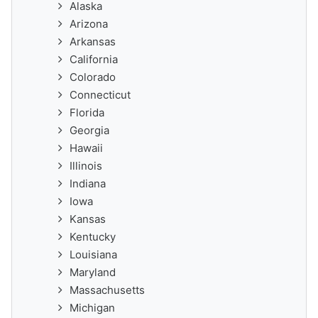
Alaska
Arizona
Arkansas
California
Colorado
Connecticut
Florida
Georgia
Hawaii
Illinois
Indiana
Iowa
Kansas
Kentucky
Louisiana
Maryland
Massachusetts
Michigan