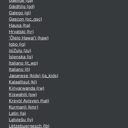
Gaeilge ‎(ga)‎
Gàidhlig ‎(gd)‎
Galego ‎(gl)‎
Gascon ‎(oc_gsc)‎
Hausa ‎(ha)‎
Hrvatski ‎(hr)‎
ʻŌlelo Hawaiʻi ‎(haw)‎
Igbo ‎(ig)‎
isiZulu ‎(zu)‎
Íslenska ‎(is)‎
Italiano ‎(it_wp)‎
Italiano ‎(it)‎
Japanese (kids) ‎(ja_kids)‎
Kalaallisut ‎(kl)‎
Kinyarwanda ‎(rw)‎
Kiswahili ‎(sw)‎
Kreyòl Ayisyen ‎(hat)‎
Kurmanji ‎(kmr)‎
Latin ‎(la)‎
Latviešu ‎(lv)‎
Lëtzebuergesch ‎(lb)‎