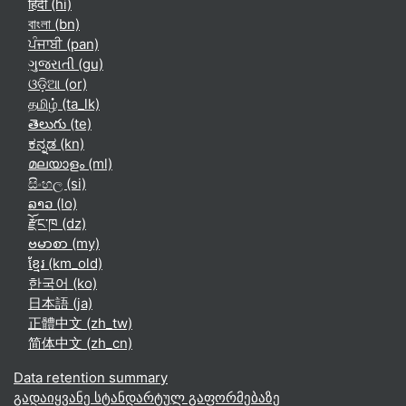
हिंदी ‎(hi)‎
বাংলা ‎(bn)‎
ਪੰਜਾਬੀ ‎(pan)‎
ગુજરાતી ‎(gu)‎
ଓଡ଼ିଆ ‎(or)‎
தமிழ் ‎(ta_lk)‎
తెలుగు ‎(te)‎
ಕನ್ನಡ ‎(kn)‎
മലയാളം ‎(ml)‎
සිංහල ‎(si)‎
ລາວ ‎(lo)‎
རྫོང་ཁ ‎(dz)‎
ဗမာစာ ‎(my)‎
ខ្មែរ ‎(km_old)‎
한국어 ‎(ko)‎
日本語 ‎(ja)‎
正體中文 ‎(zh_tw)‎
简体中文 ‎(zh_cn)‎
Data retention summary
გადაიყვანე სტანდარტულ გაფორმებაზე