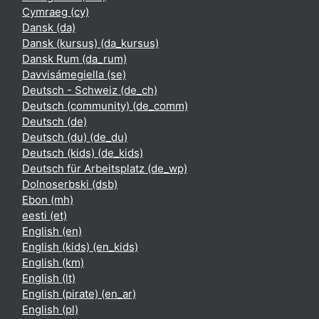
Cymraeg ‎(cy)‎
Dansk ‎(da)‎
Dansk (kursus) ‎(da_kursus)‎
Dansk Rum ‎(da_rum)‎
Davvisámegiella ‎(se)‎
Deutsch - Schweiz ‎(de_ch)‎
Deutsch (community) ‎(de_comm)‎
Deutsch ‎(de)‎
Deutsch (du) ‎(de_du)‎
Deutsch (kids) ‎(de_kids)‎
Deutsch für Arbeitsplatz ‎(de_wp)‎
Dolnoserbski ‎(dsb)‎
Ebon ‎(mh)‎
eesti ‎(et)‎
English ‎(en)‎
English (kids) ‎(en_kids)‎
English ‎(km)‎
English ‎(lt)‎
English (pirate) ‎(en_ar)‎
English ‎(pl)‎