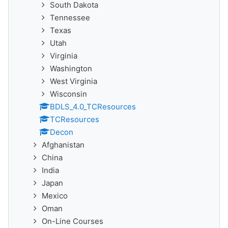
South Dakota
Tennessee
Texas
Utah
Virginia
Washington
West Virginia
Wisconsin
BDLS_4.0_TCResources
TCResources
Decon
Afghanistan
China
India
Japan
Mexico
Oman
On-Line Courses