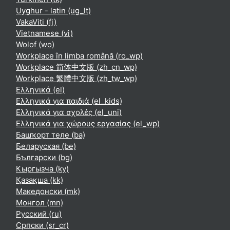
Uyghur - latin ‎(ug_lt)‎
VakaViti ‎(fj)‎
Vietnamese ‎(vi)‎
Wolof ‎(wo)‎
Workplace în limba română ‎(ro_wp)‎
Workplace 简体中文版 ‎(zh_cn_wp)‎
Workplace 繁體中文版 ‎(zh_tw_wp)‎
Ελληνικά ‎(el)‎
Ελληνικά για παιδιά ‎(el_kids)‎
Ελληνικά για σχολές ‎(el_uni)‎
Ελληνικά για χώρους εργασίας ‎(el_wp)‎
Башҡорт теле ‎(ba)‎
Беларуская ‎(be)‎
Български ‎(bg)‎
Кыргызча ‎(ky)‎
Қазақша ‎(kk)‎
Македонски ‎(mk)‎
Монгол ‎(mn)‎
Русский ‎(ru)‎
Српски ‎(sr_cr)‎