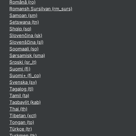
Română ‎(ro)‎
Romansh Sursilvan ‎(rm_surs)‎
Samoan ‎(sm)‎
Setswana ‎(tn)‎
Shqip ‎(sq)‎
Slovenčina ‎(sk)‎
Slovenščina ‎(sl)‎
Soomaali ‎(so)‎
Sørsamisk ‎(sma)‎
Srpski ‎(sr_lt)‎
Suomi ‎(fi)‎
Suomi+ ‎(fi_co)‎
Svenska ‎(sv)‎
Tagalog ‎(tl)‎
Tamil ‎(ta)‎
Taqbaylit ‎(kab)‎
Thai ‎(th)‎
Tibetan ‎(xct)‎
Tongan ‎(to)‎
Türkçe ‎(tr)‎
Turkmen ‎(tk)‎