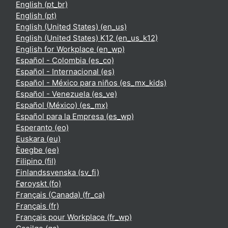
English ‎(pt_br)‎
English ‎(pt)‎
English (United States) ‎(en_us)‎
English (United States) K12 ‎(en_us_k12)‎
English for Workplace ‎(en_wp)‎
Español - Colombia ‎(es_co)‎
Español - Internacional ‎(es)‎
Español - México para niños ‎(es_mx_kids)‎
Español - Venezuela ‎(es_ve)‎
Español (México) ‎(es_mx)‎
Español para la Empresa ‎(es_wp)‎
Esperanto ‎(eo)‎
Euskara ‎(eu)‎
Èʋegbe ‎(ee)‎
Filipino ‎(fil)‎
Finlandssvenska ‎(sv_fi)‎
Føroyskt ‎(fo)‎
Français (Canada) ‎(fr_ca)‎
Français ‎(fr)‎
Français pour Workplace ‎(fr_wp)‎