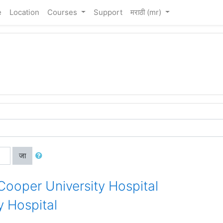
e
Location
Courses
Support
मराठी ‎(mr)‎
जा
 Cooper University Hospital
 Hospital