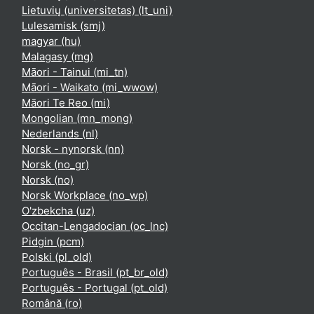
Lietuvių (universitetas) ‎(lt_uni)‎
Lulesamisk ‎(smj)‎
magyar ‎(hu)‎
Malagasy ‎(mg)‎
Māori - Tainui ‎(mi_tn)‎
Māori - Waikato ‎(mi_wwow)‎
Māori Te Reo ‎(mi)‎
Mongolian ‎(mn_mong)‎
Nederlands ‎(nl)‎
Norsk - nynorsk ‎(nn)‎
Norsk ‎(no_gr)‎
Norsk ‎(no)‎
Norsk Workplace ‎(no_wp)‎
O'zbekcha ‎(uz)‎
Occitan-Lengadocian ‎(oc_lnc)‎
Pidgin ‎(pcm)‎
Polski ‎(pl_old)‎
Português - Brasil ‎(pt_br_old)‎
Português - Portugal ‎(pt_old)‎
Română ‎(ro)‎