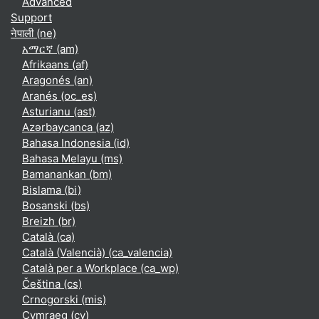
Advanced
Support
नेपाली ‎(ne)‎
አማርኛ ‎(am)‎
Afrikaans ‎(af)‎
Aragonés ‎(an)‎
Aranés ‎(oc_es)‎
Asturianu ‎(ast)‎
Azərbaycanca ‎(az)‎
Bahasa Indonesia ‎(id)‎
Bahasa Melayu ‎(ms)‎
Bamanankan ‎(bm)‎
Bislama ‎(bi)‎
Bosanski ‎(bs)‎
Breizh ‎(br)‎
Català ‎(ca)‎
Català (Valencià) ‎(ca_valencia)‎
Català per a Workplace ‎(ca_wp)‎
Čeština ‎(cs)‎
Crnogorski ‎(mis)‎
Cymraeg ‎(cy)‎