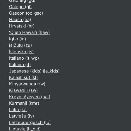
Gàidhlig ‎(gd)‎
Galego ‎(gl)‎
Gascon ‎(oc_gsc)‎
Hausa ‎(ha)‎
Hrvatski ‎(hr)‎
ʻŌlelo Hawaiʻi ‎(haw)‎
Igbo ‎(ig)‎
isiZulu ‎(zu)‎
Íslenska ‎(is)‎
Italiano ‎(it_wp)‎
Italiano ‎(it)‎
Japanese (kids) ‎(ja_kids)‎
Kalaallisut ‎(kl)‎
Kinyarwanda ‎(rw)‎
Kiswahili ‎(sw)‎
Kreyòl Ayisyen ‎(hat)‎
Kurmanji ‎(kmr)‎
Latin ‎(la)‎
Latviešu ‎(lv)‎
Lëtzebuergesch ‎(lb)‎
Lietuvių ‎(lt_old)‎