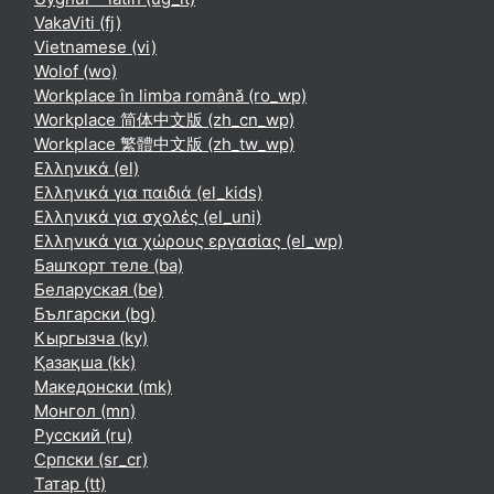
VakaViti ‎(fj)‎
Vietnamese ‎(vi)‎
Wolof ‎(wo)‎
Workplace în limba română ‎(ro_wp)‎
Workplace 简体中文版 ‎(zh_cn_wp)‎
Workplace 繁體中文版 ‎(zh_tw_wp)‎
Ελληνικά ‎(el)‎
Ελληνικά για παιδιά ‎(el_kids)‎
Ελληνικά για σχολές ‎(el_uni)‎
Ελληνικά για χώρους εργασίας ‎(el_wp)‎
Башҡорт теле ‎(ba)‎
Беларуская ‎(be)‎
Български ‎(bg)‎
Кыргызча ‎(ky)‎
Қазақша ‎(kk)‎
Македонски ‎(mk)‎
Монгол ‎(mn)‎
Русский ‎(ru)‎
Српски ‎(sr_cr)‎
Татар ‎(tt)‎