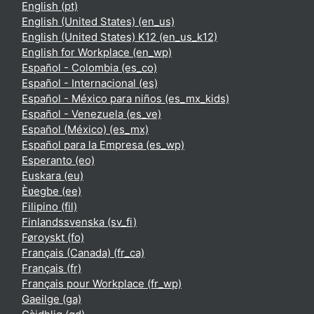
English ‎(pt)‎
English (United States) ‎(en_us)‎
English (United States) K12 ‎(en_us_k12)‎
English for Workplace ‎(en_wp)‎
Español - Colombia ‎(es_co)‎
Español - Internacional ‎(es)‎
Español - México para niños ‎(es_mx_kids)‎
Español - Venezuela ‎(es_ve)‎
Español (México) ‎(es_mx)‎
Español para la Empresa ‎(es_wp)‎
Esperanto ‎(eo)‎
Euskara ‎(eu)‎
Èʋegbe ‎(ee)‎
Filipino ‎(fil)‎
Finlandssvenska ‎(sv_fi)‎
Føroyskt ‎(fo)‎
Français (Canada) ‎(fr_ca)‎
Français ‎(fr)‎
Français pour Workplace ‎(fr_wp)‎
Gaeilge ‎(ga)‎