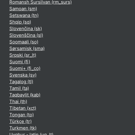
Romansh Sursilvan ‎(rm_surs)‎
Samoan ‎(sm)‎
Setswana ‎(tn)‎
Shqip ‎(sq)‎
Slovenčina ‎(sk)‎
Slovenščina ‎(sl)‎
Soomaali ‎(so)‎
Sørsamisk ‎(sma)‎
Srpski ‎(sr_lt)‎
Suomi ‎(fi)‎
Suomi+ ‎(fi_co)‎
Svenska ‎(sv)‎
Tagalog ‎(tl)‎
Tamil ‎(ta)‎
Taqbaylit ‎(kab)‎
Thai ‎(th)‎
Tibetan ‎(xct)‎
Tongan ‎(to)‎
Türkçe ‎(tr)‎
Turkmen ‎(tk)‎
Uyghur - latin ‎(ug_lt)‎