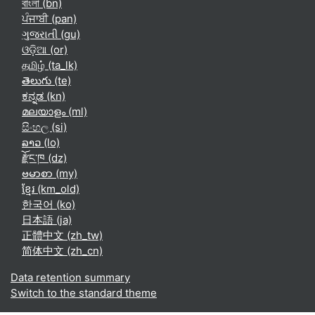
বাংলা ‎(bn)‎
ਪੰਜਾਬੀ ‎(pan)‎
ગુજરાતી ‎(gu)‎
ଓଡ଼ିଆ ‎(or)‎
தமிழ் ‎(ta_lk)‎
తెలుగు ‎(te)‎
ಕನ್ನಡ ‎(kn)‎
മലയാളം ‎(ml)‎
සිංහල ‎(si)‎
ລາວ ‎(lo)‎
རྫོང་ཁ ‎(dz)‎
ဗမာစာ ‎(my)‎
ខ្មែរ ‎(km_old)‎
한국어 ‎(ko)‎
日本語 ‎(ja)‎
正體中文 ‎(zh_tw)‎
简体中文 ‎(zh_cn)‎
Data retention summary
Switch to the standard theme