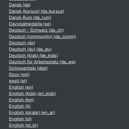
Dansk ‎(da)‎
Dansk (kursus) ‎(da_kursus)‎
Dansk Rum ‎(da_rum)‎
Davvisámegiella ‎(se)‎
Deutsch - Schweiz ‎(de_ch)‎
Deutsch (community) ‎(de_comm)‎
Deutsch ‎(de)‎
Deutsch (du) ‎(de_du)‎
Deutsch (kids) ‎(de_kids)‎
Deutsch für Arbeitsplatz ‎(de_wp)‎
Dolnoserbski ‎(dsb)‎
Ebon ‎(mh)‎
eesti ‎(et)‎
English ‎(en)‎
English (kids) ‎(en_kids)‎
English ‎(km)‎
English ‎(lt)‎
English (pirate) ‎(en_ar)‎
English ‎(pl)‎
English ‎(pt_br)‎