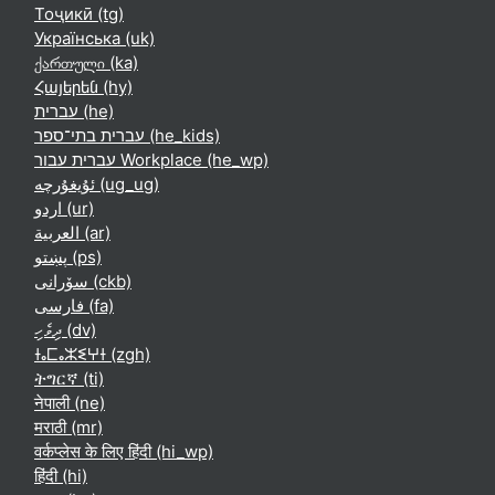
Тоҷикӣ ‎(tg)‎
Українська ‎(uk)‎
ქართული ‎(ka)‎
Հայերեն ‎(hy)‎
עברית ‎(he)‎
עברית בתי־ספר ‎(he_kids)‎
עברית עבור Workplace ‎(he_wp)‎
ئۇيغۇرچە ‎(ug_ug)‎
اردو ‎(ur)‎
العربية ‎(ar)‎
پښتو ‎(ps)‎
سۆرانی ‎(ckb)‎
فارسی ‎(fa)‎
ދިވެހި ‎(dv)‎
ⵜⴰⵎⴰⵣⵉⵖⵜ ‎(zgh)‎
ትግርኛ ‎(ti)‎
नेपाली ‎(ne)‎
मराठी ‎(mr)‎
वर्कप्लेस के लिए हिंदी ‎(hi_wp)‎
हिंदी ‎(hi)‎