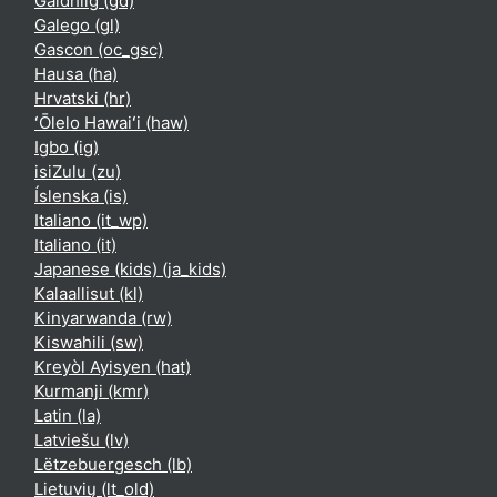
Gàidhlig ‎(gd)‎
Galego ‎(gl)‎
Gascon ‎(oc_gsc)‎
Hausa ‎(ha)‎
Hrvatski ‎(hr)‎
ʻŌlelo Hawaiʻi ‎(haw)‎
Igbo ‎(ig)‎
isiZulu ‎(zu)‎
Íslenska ‎(is)‎
Italiano ‎(it_wp)‎
Italiano ‎(it)‎
Japanese (kids) ‎(ja_kids)‎
Kalaallisut ‎(kl)‎
Kinyarwanda ‎(rw)‎
Kiswahili ‎(sw)‎
Kreyòl Ayisyen ‎(hat)‎
Kurmanji ‎(kmr)‎
Latin ‎(la)‎
Latviešu ‎(lv)‎
Lëtzebuergesch ‎(lb)‎
Lietuvių ‎(lt_old)‎