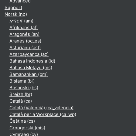
Advanced
Support
Norsk ‎(no)‎
አማርኛ ‎(am)‎
Afrikaans ‎(af)‎
Aragonés ‎(an)‎
Aranés ‎(oc_es)‎
Asturianu ‎(ast)‎
Azərbaycanca ‎(az)‎
Bahasa Indonesia ‎(id)‎
Bahasa Melayu ‎(ms)‎
Bamanankan ‎(bm)‎
Bislama ‎(bi)‎
Bosanski ‎(bs)‎
Breizh ‎(br)‎
Català ‎(ca)‎
Català (Valencià) ‎(ca_valencia)‎
Català per a Workplace ‎(ca_wp)‎
Čeština ‎(cs)‎
Crnogorski ‎(mis)‎
Cymraeg ‎(cy)‎