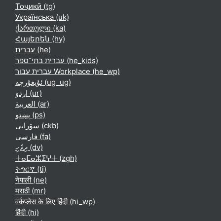
Тоҷикӣ ‎(tg)‎
Українська ‎(uk)‎
ქართული ‎(ka)‎
Հայերեն ‎(hy)‎
עברית ‎(he)‎
עברית בתי־ספר ‎(he_kids)‎
עברית עבור Workplace ‎(he_wp)‎
ئۇيغۇرچە ‎(ug_ug)‎
اردو ‎(ur)‎
العربية ‎(ar)‎
پښتو ‎(ps)‎
سۆرانی ‎(ckb)‎
فارسی ‎(fa)‎
ދިވެހި ‎(dv)‎
ⵜⴰⵎⴰⵣⵉⵖⵜ ‎(zgh)‎
ትግርኛ ‎(ti)‎
नेपाली ‎(ne)‎
मराठी ‎(mr)‎
वर्कप्लेस के लिए हिंदी ‎(hi_wp)‎
हिंदी ‎(hi)‎