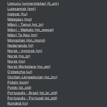
Lietuvių (universitetas) ‎(lt_uni)‎
Lulesamisk ‎(smj)‎
magyar ‎(hu)‎
Malagasy ‎(mg)‎
Māori - Tainui ‎(mi_tn)‎
Māori - Waikato ‎(mi_wwow)‎
Māori Te Reo ‎(mi)‎
Mongolian ‎(mn_mong)‎
Nederlands ‎(nl)‎
Norsk - nynorsk ‎(nn)‎
Norsk ‎(no_gr)‎
Norsk ‎(no)‎
Norsk Workplace ‎(no_wp)‎
O'zbekcha ‎(uz)‎
Occitan-Lengadocian ‎(oc_lnc)‎
Pidgin ‎(pcm)‎
Polski ‎(pl_old)‎
Português - Brasil ‎(pt_br_old)‎
Português - Portugal ‎(pt_old)‎
Română ‎(ro)‎