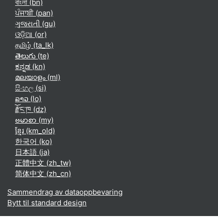
বাংলা ‎(bn)‎
ਪੰਜਾਬੀ ‎(pan)‎
ગુજરાતી ‎(gu)‎
ଓଡ଼ିଆ ‎(or)‎
தமிழ் ‎(ta_lk)‎
తెలుగు ‎(te)‎
ಕನ್ನಡ ‎(kn)‎
മലയാളം ‎(ml)‎
සිංහල ‎(si)‎
ລາວ ‎(lo)‎
རྫོང་ཁ ‎(dz)‎
ဗမာစာ ‎(my)‎
ខ្មែរ ‎(km_old)‎
한국어 ‎(ko)‎
日本語 ‎(ja)‎
正體中文 ‎(zh_tw)‎
简体中文 ‎(zh_cn)‎
Sammendrag av dataoppbevaring
Bytt til standard design