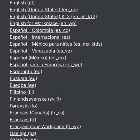
English ‎(pt)‎
English (United States) ‎(en_us)‎
English (United States) K12 ‎(en_us_k12)‎
English for Workplace ‎(en_wp)‎
Español - Colombia ‎(es_co)‎
Español - Internacional ‎(es)‎
Español - México para niños ‎(es_mx_kids)‎
Español - Venezuela ‎(es_ve)‎
Español (México) ‎(es_mx)‎
Español para la Empresa ‎(es_wp)‎
Esperanto ‎(eo)‎
Euskara ‎(eu)‎
Èʋegbe ‎(ee)‎
Filipino ‎(fil)‎
Finlandssvenska ‎(sv_fi)‎
Føroyskt ‎(fo)‎
Français (Canada) ‎(fr_ca)‎
Français ‎(fr)‎
Français pour Workplace ‎(fr_wp)‎
Gaeilge ‎(ga)‎