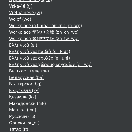
VakaViti ‎(fj)‎
Vietnamese ‎(vi)‎
Wolof ‎(wo)‎
Workplace în limba română ‎(ro_wp)‎
Workplace 简体中文版 ‎(zh_cn_wp)‎
Workplace 繁體中文版 ‎(zh_tw_wp)‎
Ελληνικά ‎(el)‎
Ελληνικά για παιδιά ‎(el_kids)‎
Ελληνικά για σχολές ‎(el_uni)‎
Ελληνικά για χώρους εργασίας ‎(el_wp)‎
Башҡорт теле ‎(ba)‎
Беларуская ‎(be)‎
Български ‎(bg)‎
Кыргызча ‎(ky)‎
Қазақша ‎(kk)‎
Македонски ‎(mk)‎
Монгол ‎(mn)‎
Русский ‎(ru)‎
Српски ‎(sr_cr)‎
Татар ‎(tt)‎