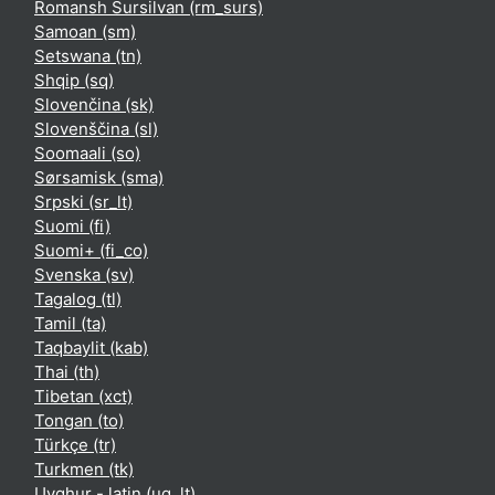
Romansh Sursilvan ‎(rm_surs)‎
Samoan ‎(sm)‎
Setswana ‎(tn)‎
Shqip ‎(sq)‎
Slovenčina ‎(sk)‎
Slovenščina ‎(sl)‎
Soomaali ‎(so)‎
Sørsamisk ‎(sma)‎
Srpski ‎(sr_lt)‎
Suomi ‎(fi)‎
Suomi+ ‎(fi_co)‎
Svenska ‎(sv)‎
Tagalog ‎(tl)‎
Tamil ‎(ta)‎
Taqbaylit ‎(kab)‎
Thai ‎(th)‎
Tibetan ‎(xct)‎
Tongan ‎(to)‎
Türkçe ‎(tr)‎
Turkmen ‎(tk)‎
Uyghur - latin ‎(ug_lt)‎