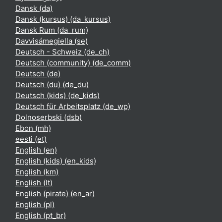
Dansk ‎(da)‎
Dansk (kursus) ‎(da_kursus)‎
Dansk Rum ‎(da_rum)‎
Davvisámegiella ‎(se)‎
Deutsch - Schweiz ‎(de_ch)‎
Deutsch (community) ‎(de_comm)‎
Deutsch ‎(de)‎
Deutsch (du) ‎(de_du)‎
Deutsch (kids) ‎(de_kids)‎
Deutsch für Arbeitsplatz ‎(de_wp)‎
Dolnoserbski ‎(dsb)‎
Ebon ‎(mh)‎
eesti ‎(et)‎
English ‎(en)‎
English (kids) ‎(en_kids)‎
English ‎(km)‎
English ‎(lt)‎
English (pirate) ‎(en_ar)‎
English ‎(pl)‎
English ‎(pt_br)‎