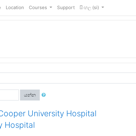
e
Location
Courses
Support
සිංහල ‎(si)‎
යන්න
 Cooper University Hospital
 Hospital