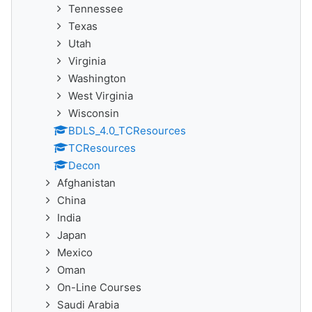
Tennessee
Texas
Utah
Virginia
Washington
West Virginia
Wisconsin
BDLS_4.0_TCResources
TCResources
Decon
Afghanistan
China
India
Japan
Mexico
Oman
On-Line Courses
Saudi Arabia