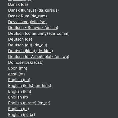
Dansk ‎(da)‎
Dansk (kursus) ‎(da_kursus)‎
Dansk Rum ‎(da_rum)‎
Davvisámegiella ‎(se)‎
Deutsch - Schweiz ‎(de_ch)‎
Deutsch (community) ‎(de_comm)‎
Deutsch ‎(de)‎
Deutsch (du) ‎(de_du)‎
Deutsch (kids) ‎(de_kids)‎
Deutsch für Arbeitsplatz ‎(de_wp)‎
Dolnoserbski ‎(dsb)‎
Ebon ‎(mh)‎
eesti ‎(et)‎
English ‎(en)‎
English (kids) ‎(en_kids)‎
English ‎(km)‎
English ‎(lt)‎
English (pirate) ‎(en_ar)‎
English ‎(pl)‎
English ‎(pt_br)‎