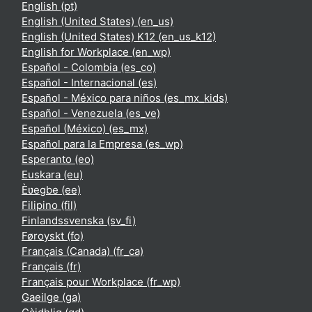
English ‎(pt)‎
English (United States) ‎(en_us)‎
English (United States) K12 ‎(en_us_k12)‎
English for Workplace ‎(en_wp)‎
Español - Colombia ‎(es_co)‎
Español - Internacional ‎(es)‎
Español - México para niños ‎(es_mx_kids)‎
Español - Venezuela ‎(es_ve)‎
Español (México) ‎(es_mx)‎
Español para la Empresa ‎(es_wp)‎
Esperanto ‎(eo)‎
Euskara ‎(eu)‎
Èʋegbe ‎(ee)‎
Filipino ‎(fil)‎
Finlandssvenska ‎(sv_fi)‎
Føroyskt ‎(fo)‎
Français (Canada) ‎(fr_ca)‎
Français ‎(fr)‎
Français pour Workplace ‎(fr_wp)‎
Gaeilge ‎(ga)‎