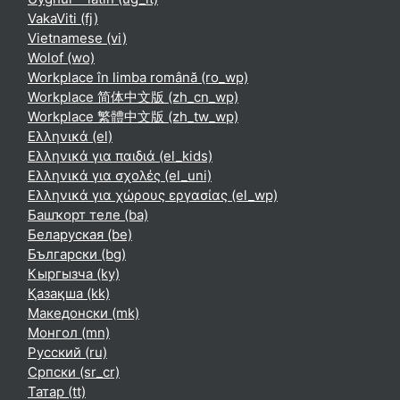
VakaViti ‎(fj)‎
Vietnamese ‎(vi)‎
Wolof ‎(wo)‎
Workplace în limba română ‎(ro_wp)‎
Workplace 简体中文版 ‎(zh_cn_wp)‎
Workplace 繁體中文版 ‎(zh_tw_wp)‎
Ελληνικά ‎(el)‎
Ελληνικά για παιδιά ‎(el_kids)‎
Ελληνικά για σχολές ‎(el_uni)‎
Ελληνικά για χώρους εργασίας ‎(el_wp)‎
Башҡорт теле ‎(ba)‎
Беларуская ‎(be)‎
Български ‎(bg)‎
Кыргызча ‎(ky)‎
Қазақша ‎(kk)‎
Македонски ‎(mk)‎
Монгол ‎(mn)‎
Русский ‎(ru)‎
Српски ‎(sr_cr)‎
Татар ‎(tt)‎