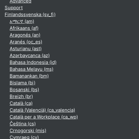
Advanced
Support
Finlandssvenska ‎(sv_fi)‎
አማርኛ ‎(am)‎
Afrikaans ‎(af)‎
Aragonés ‎(an)‎
Aranés ‎(oc_es)‎
Asturianu ‎(ast)‎
Azərbaycanca ‎(az)‎
Bahasa Indonesia ‎(id)‎
Bahasa Melayu ‎(ms)‎
Bamanankan ‎(bm)‎
Bislama ‎(bi)‎
Bosanski ‎(bs)‎
Breizh ‎(br)‎
Català ‎(ca)‎
Català (Valencià) ‎(ca_valencia)‎
Català per a Workplace ‎(ca_wp)‎
Čeština ‎(cs)‎
Crnogorski ‎(mis)‎
Cymraeg ‎(cy)‎