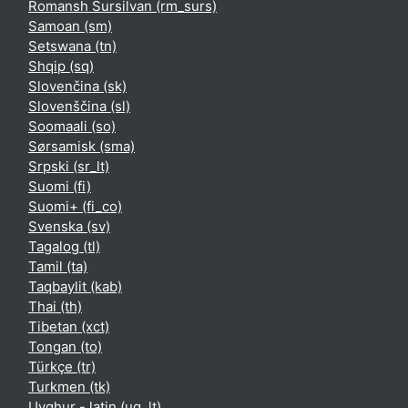
Romansh Sursilvan ‎(rm_surs)‎
Samoan ‎(sm)‎
Setswana ‎(tn)‎
Shqip ‎(sq)‎
Slovenčina ‎(sk)‎
Slovenščina ‎(sl)‎
Soomaali ‎(so)‎
Sørsamisk ‎(sma)‎
Srpski ‎(sr_lt)‎
Suomi ‎(fi)‎
Suomi+ ‎(fi_co)‎
Svenska ‎(sv)‎
Tagalog ‎(tl)‎
Tamil ‎(ta)‎
Taqbaylit ‎(kab)‎
Thai ‎(th)‎
Tibetan ‎(xct)‎
Tongan ‎(to)‎
Türkçe ‎(tr)‎
Turkmen ‎(tk)‎
Uyghur - latin ‎(ug_lt)‎