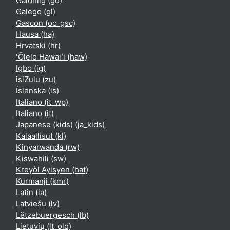
Gàidhlig ‎(gd)‎
Galego ‎(gl)‎
Gascon ‎(oc_gsc)‎
Hausa ‎(ha)‎
Hrvatski ‎(hr)‎
ʻŌlelo Hawaiʻi ‎(haw)‎
Igbo ‎(ig)‎
isiZulu ‎(zu)‎
Íslenska ‎(is)‎
Italiano ‎(it_wp)‎
Italiano ‎(it)‎
Japanese (kids) ‎(ja_kids)‎
Kalaallisut ‎(kl)‎
Kinyarwanda ‎(rw)‎
Kiswahili ‎(sw)‎
Kreyòl Ayisyen ‎(hat)‎
Kurmanji ‎(kmr)‎
Latin ‎(la)‎
Latviešu ‎(lv)‎
Lëtzebuergesch ‎(lb)‎
Lietuvių ‎(lt_old)‎