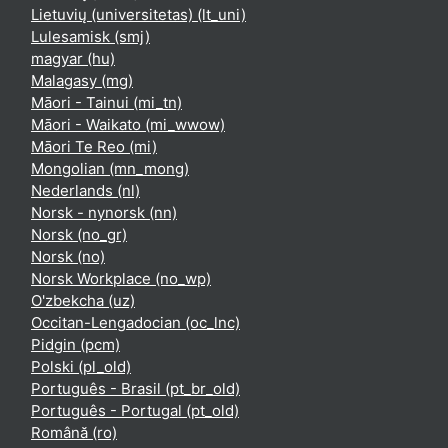
Lietuvių (universitetas) ‎(lt_uni)‎
Lulesamisk ‎(smj)‎
magyar ‎(hu)‎
Malagasy ‎(mg)‎
Māori - Tainui ‎(mi_tn)‎
Māori - Waikato ‎(mi_wwow)‎
Māori Te Reo ‎(mi)‎
Mongolian ‎(mn_mong)‎
Nederlands ‎(nl)‎
Norsk - nynorsk ‎(nn)‎
Norsk ‎(no_gr)‎
Norsk ‎(no)‎
Norsk Workplace ‎(no_wp)‎
O'zbekcha ‎(uz)‎
Occitan-Lengadocian ‎(oc_lnc)‎
Pidgin ‎(pcm)‎
Polski ‎(pl_old)‎
Português - Brasil ‎(pt_br_old)‎
Português - Portugal ‎(pt_old)‎
Română ‎(ro)‎