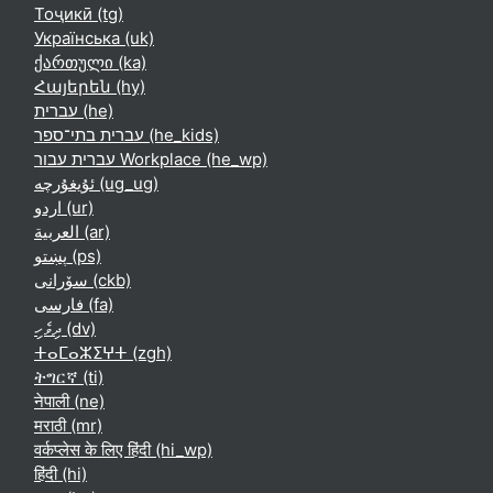
Тоҷикӣ ‎(tg)‎
Українська ‎(uk)‎
ქართული ‎(ka)‎
Հայերեն ‎(hy)‎
עברית ‎(he)‎
עברית בתי־ספר ‎(he_kids)‎
עברית עבור Workplace ‎(he_wp)‎
ئۇيغۇرچە ‎(ug_ug)‎
اردو ‎(ur)‎
العربية ‎(ar)‎
پښتو ‎(ps)‎
سۆرانی ‎(ckb)‎
فارسی ‎(fa)‎
ދިވެހި ‎(dv)‎
ⵜⴰⵎⴰⵣⵉⵖⵜ ‎(zgh)‎
ትግርኛ ‎(ti)‎
नेपाली ‎(ne)‎
मराठी ‎(mr)‎
वर्कप्लेस के लिए हिंदी ‎(hi_wp)‎
हिंदी ‎(hi)‎