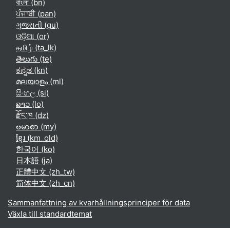
বাংলা ‎(bn)‎
ਪੰਜਾਬੀ ‎(pan)‎
ગુજરાતી ‎(gu)‎
ଓଡ଼ିଆ ‎(or)‎
தமிழ் ‎(ta_lk)‎
తెలుగు ‎(te)‎
ಕನ್ನಡ ‎(kn)‎
മലയാളം ‎(ml)‎
සිංහල ‎(si)‎
ລາວ ‎(lo)‎
རྫོང་ཁ ‎(dz)‎
ဗမာစာ ‎(my)‎
ខ្មែរ ‎(km_old)‎
한국어 ‎(ko)‎
日本語 ‎(ja)‎
正體中文 ‎(zh_tw)‎
简体中文 ‎(zh_cn)‎
Sammanfattning av kvarhållningsprinciper för data
Växla till standardtemat