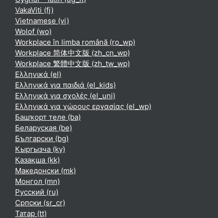
VakaViti ‎(fj)‎
Vietnamese ‎(vi)‎
Wolof ‎(wo)‎
Workplace în limba română ‎(ro_wp)‎
Workplace 简体中文版 ‎(zh_cn_wp)‎
Workplace 繁體中文版 ‎(zh_tw_wp)‎
Ελληνικά ‎(el)‎
Ελληνικά για παιδιά ‎(el_kids)‎
Ελληνικά για σχολές ‎(el_uni)‎
Ελληνικά για χώρους εργασίας ‎(el_wp)‎
Башҡорт теле ‎(ba)‎
Беларуская ‎(be)‎
Български ‎(bg)‎
Кыргызча ‎(ky)‎
Қазақша ‎(kk)‎
Македонски ‎(mk)‎
Монгол ‎(mn)‎
Русский ‎(ru)‎
Српски ‎(sr_cr)‎
Татар ‎(tt)‎