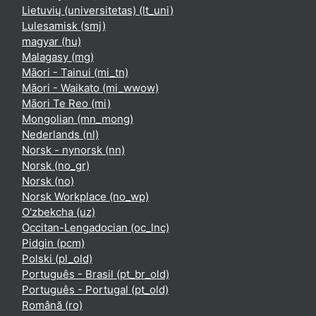
Lietuvių (universitetas) ‎(lt_uni)‎
Lulesamisk ‎(smj)‎
magyar ‎(hu)‎
Malagasy ‎(mg)‎
Māori - Tainui ‎(mi_tn)‎
Māori - Waikato ‎(mi_wwow)‎
Māori Te Reo ‎(mi)‎
Mongolian ‎(mn_mong)‎
Nederlands ‎(nl)‎
Norsk - nynorsk ‎(nn)‎
Norsk ‎(no_gr)‎
Norsk ‎(no)‎
Norsk Workplace ‎(no_wp)‎
O'zbekcha ‎(uz)‎
Occitan-Lengadocian ‎(oc_lnc)‎
Pidgin ‎(pcm)‎
Polski ‎(pl_old)‎
Português - Brasil ‎(pt_br_old)‎
Português - Portugal ‎(pt_old)‎
Română ‎(ro)‎