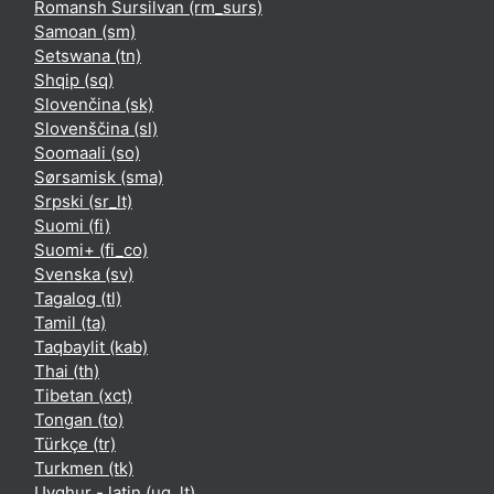
Romansh Sursilvan ‎(rm_surs)‎
Samoan ‎(sm)‎
Setswana ‎(tn)‎
Shqip ‎(sq)‎
Slovenčina ‎(sk)‎
Slovenščina ‎(sl)‎
Soomaali ‎(so)‎
Sørsamisk ‎(sma)‎
Srpski ‎(sr_lt)‎
Suomi ‎(fi)‎
Suomi+ ‎(fi_co)‎
Svenska ‎(sv)‎
Tagalog ‎(tl)‎
Tamil ‎(ta)‎
Taqbaylit ‎(kab)‎
Thai ‎(th)‎
Tibetan ‎(xct)‎
Tongan ‎(to)‎
Türkçe ‎(tr)‎
Turkmen ‎(tk)‎
Uyghur - latin ‎(ug_lt)‎