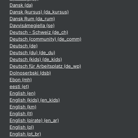
Dansk ‎(da)‎
Dansk (kursus) ‎(da_kursus)‎
Dansk Rum ‎(da_rum)‎
Davvisámegiella ‎(se)‎
Deutsch - Schweiz ‎(de_ch)‎
Deutsch (community) ‎(de_comm)‎
Deutsch ‎(de)‎
Deutsch (du) ‎(de_du)‎
Deutsch (kids) ‎(de_kids)‎
Deutsch für Arbeitsplatz ‎(de_wp)‎
Dolnoserbski ‎(dsb)‎
Ebon ‎(mh)‎
eesti ‎(et)‎
English ‎(en)‎
English (kids) ‎(en_kids)‎
English ‎(km)‎
English ‎(lt)‎
English (pirate) ‎(en_ar)‎
English ‎(pl)‎
English ‎(pt_br)‎