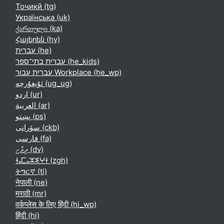
Тоҷикӣ ‎(tg)‎
Українська ‎(uk)‎
ქართული ‎(ka)‎
Հայերեն ‎(hy)‎
עברית ‎(he)‎
עברית בתי־ספר ‎(he_kids)‎
עברית עבור Workplace ‎(he_wp)‎
ئۇيغۇرچە ‎(ug_ug)‎
اردو ‎(ur)‎
العربية ‎(ar)‎
پښتو ‎(ps)‎
سۆرانی ‎(ckb)‎
فارسی ‎(fa)‎
ދިވެހި ‎(dv)‎
ⵜⴰⵎⴰⵣⵉⵖⵜ ‎(zgh)‎
ትግርኛ ‎(ti)‎
नेपाली ‎(ne)‎
मराठी ‎(mr)‎
वर्कप्लेस के लिए हिंदी ‎(hi_wp)‎
हिंदी ‎(hi)‎