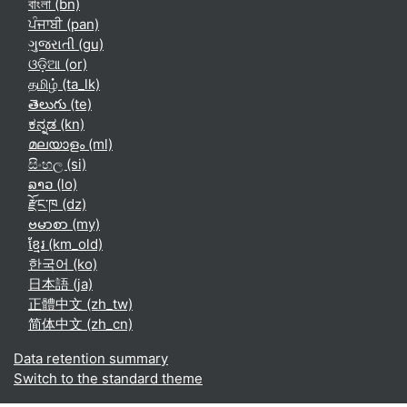
বাংলা ‎(bn)‎
ਪੰਜਾਬੀ ‎(pan)‎
ગુજરાતી ‎(gu)‎
ଓଡ଼ିଆ ‎(or)‎
தமிழ் ‎(ta_lk)‎
తెలుగు ‎(te)‎
ಕನ್ನಡ ‎(kn)‎
മലയാളം ‎(ml)‎
සිංහල ‎(si)‎
ລາວ ‎(lo)‎
རྫོང་ཁ ‎(dz)‎
ဗမာစာ ‎(my)‎
ខ្មែរ ‎(km_old)‎
한국어 ‎(ko)‎
日本語 ‎(ja)‎
正體中文 ‎(zh_tw)‎
简体中文 ‎(zh_cn)‎
Data retention summary
Switch to the standard theme