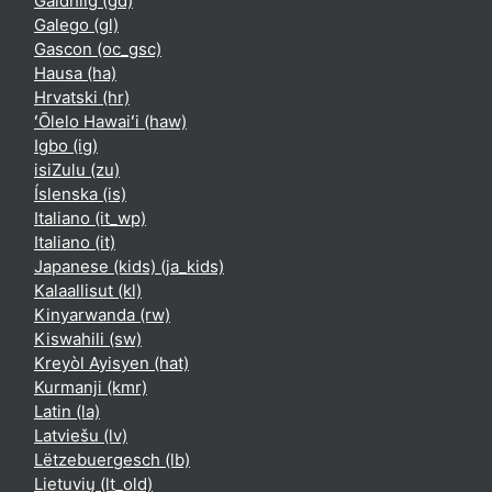
Gàidhlig ‎(gd)‎
Galego ‎(gl)‎
Gascon ‎(oc_gsc)‎
Hausa ‎(ha)‎
Hrvatski ‎(hr)‎
ʻŌlelo Hawaiʻi ‎(haw)‎
Igbo ‎(ig)‎
isiZulu ‎(zu)‎
Íslenska ‎(is)‎
Italiano ‎(it_wp)‎
Italiano ‎(it)‎
Japanese (kids) ‎(ja_kids)‎
Kalaallisut ‎(kl)‎
Kinyarwanda ‎(rw)‎
Kiswahili ‎(sw)‎
Kreyòl Ayisyen ‎(hat)‎
Kurmanji ‎(kmr)‎
Latin ‎(la)‎
Latviešu ‎(lv)‎
Lëtzebuergesch ‎(lb)‎
Lietuvių ‎(lt_old)‎