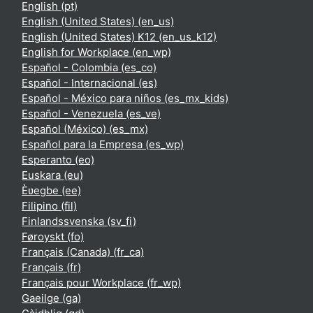
English ‎(pt)‎
English (United States) ‎(en_us)‎
English (United States) K12 ‎(en_us_k12)‎
English for Workplace ‎(en_wp)‎
Español - Colombia ‎(es_co)‎
Español - Internacional ‎(es)‎
Español - México para niños ‎(es_mx_kids)‎
Español - Venezuela ‎(es_ve)‎
Español (México) ‎(es_mx)‎
Español para la Empresa ‎(es_wp)‎
Esperanto ‎(eo)‎
Euskara ‎(eu)‎
Èʋegbe ‎(ee)‎
Filipino ‎(fil)‎
Finlandssvenska ‎(sv_fi)‎
Føroyskt ‎(fo)‎
Français (Canada) ‎(fr_ca)‎
Français ‎(fr)‎
Français pour Workplace ‎(fr_wp)‎
Gaeilge ‎(ga)‎