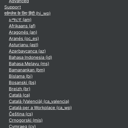
Advanced
Support
वर्कप्लेस के लिए हिंदी ‎(hi_wp)‎
አማርኛ ‎(am)‎
Afrikaans ‎(af)‎
Aragonés ‎(an)‎
Aranés ‎(oc_es)‎
Asturianu ‎(ast)‎
Azərbaycanca ‎(az)‎
Bahasa Indonesia ‎(id)‎
Bahasa Melayu ‎(ms)‎
Bamanankan ‎(bm)‎
Bislama ‎(bi)‎
Bosanski ‎(bs)‎
Breizh ‎(br)‎
Català ‎(ca)‎
Català (Valencià) ‎(ca_valencia)‎
Català per a Workplace ‎(ca_wp)‎
Čeština ‎(cs)‎
Crnogorski ‎(mis)‎
Cymraeg ‎(cy)‎