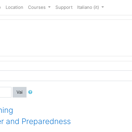
e
Location
Courses
Support
Italiano ‎(it)‎
Vai
ning
ter and Preparedness