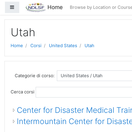
Vai al contenuto principale
Home
Pannello laterale
Browse by Location or Cours
Utah
Home
Corsi
United States
Utah
Categorie di corso:
Cerca corsi
Center for Disaster Medical Trai
Intermountain Center for Disas