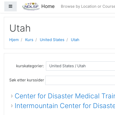
Gå til hovedinnhold
Home
Sidepanel
Browse by Location or Cours
Utah
Hjem
Kurs
United States
Utah
kurskategorier:
Søk etter kurssider
Center for Disaster Medical Trai
Intermountain Center for Disas