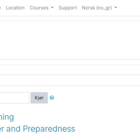
e
Location
Courses
Support
Norsk ‎(no_gr)‎
Kjør
ning
ter and Preparedness