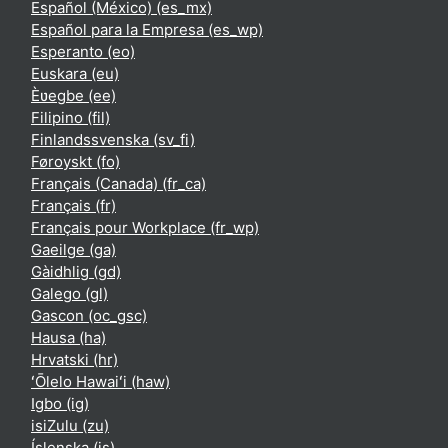
Español (México) ‎(es_mx)‎
Español para la Empresa ‎(es_wp)‎
Esperanto ‎(eo)‎
Euskara ‎(eu)‎
Èʋegbe ‎(ee)‎
Filipino ‎(fil)‎
Finlandssvenska ‎(sv_fi)‎
Føroyskt ‎(fo)‎
Français (Canada) ‎(fr_ca)‎
Français ‎(fr)‎
Français pour Workplace ‎(fr_wp)‎
Gaeilge ‎(ga)‎
Gàidhlig ‎(gd)‎
Galego ‎(gl)‎
Gascon ‎(oc_gsc)‎
Hausa ‎(ha)‎
Hrvatski ‎(hr)‎
ʻŌlelo Hawaiʻi ‎(haw)‎
Igbo ‎(ig)‎
isiZulu ‎(zu)‎
Íslenska ‎(is)‎