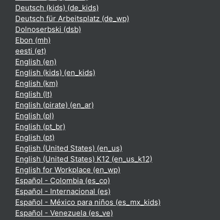
Deutsch (kids) ‎(de_kids)‎
Deutsch für Arbeitsplatz ‎(de_wp)‎
Dolnoserbski ‎(dsb)‎
Ebon ‎(mh)‎
eesti ‎(et)‎
English ‎(en)‎
English (kids) ‎(en_kids)‎
English ‎(km)‎
English ‎(lt)‎
English (pirate) ‎(en_ar)‎
English ‎(pl)‎
English ‎(pt_br)‎
English ‎(pt)‎
English (United States) ‎(en_us)‎
English (United States) K12 ‎(en_us_k12)‎
English for Workplace ‎(en_wp)‎
Español - Colombia ‎(es_co)‎
Español - Internacional ‎(es)‎
Español - México para niños ‎(es_mx_kids)‎
Español - Venezuela ‎(es_ve)‎