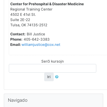
Center for Prehospital & Disaster Medicine
Regional Training Center
4502 E 41st St.
Suite 2E-22
Tulsa, OK 74135-2512
Contact:
Bill Justice
Phone:
405-642-3383
Email:
williamjustice@cox.net
Serĉi kursojn
Iri
Salti Navigado
Navigado