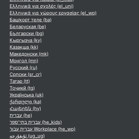
Ελληνικά για σχολές ‎(el_uni)‎
Ελληνικά για χώρους εργασίας ‎(el_wp)‎
Башҡорт теле ‎(ba)‎
Беларуская ‎(be)‎
Български ‎(bg)‎
Кыргызча ‎(ky)‎
Қазақша ‎(kk)‎
Македонски ‎(mk)‎
Монгол ‎(mn)‎
Русский ‎(ru)‎
Српски ‎(sr_cr)‎
Татар ‎(tt)‎
Тоҷикӣ ‎(tg)‎
Українська ‎(uk)‎
ქართული ‎(ka)‎
Հայերեն ‎(hy)‎
עברית ‎(he)‎
עברית בתי־ספר ‎(he_kids)‎
עברית עבור Workplace ‎(he_wp)‎
ئۇيغۇرچە ‎(ug_ug)‎