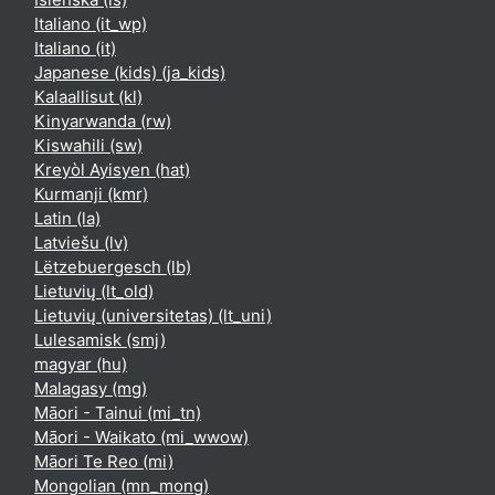
Italiano ‎(it_wp)‎
Italiano ‎(it)‎
Japanese (kids) ‎(ja_kids)‎
Kalaallisut ‎(kl)‎
Kinyarwanda ‎(rw)‎
Kiswahili ‎(sw)‎
Kreyòl Ayisyen ‎(hat)‎
Kurmanji ‎(kmr)‎
Latin ‎(la)‎
Latviešu ‎(lv)‎
Lëtzebuergesch ‎(lb)‎
Lietuvių ‎(lt_old)‎
Lietuvių (universitetas) ‎(lt_uni)‎
Lulesamisk ‎(smj)‎
magyar ‎(hu)‎
Malagasy ‎(mg)‎
Māori - Tainui ‎(mi_tn)‎
Māori - Waikato ‎(mi_wwow)‎
Māori Te Reo ‎(mi)‎
Mongolian ‎(mn_mong)‎