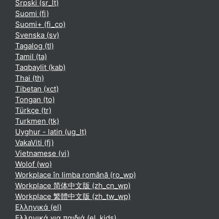
Srpski ‎(sr_lt)‎
Suomi ‎(fi)‎
Suomi+ ‎(fi_co)‎
Svenska ‎(sv)‎
Tagalog ‎(tl)‎
Tamil ‎(ta)‎
Taqbaylit ‎(kab)‎
Thai ‎(th)‎
Tibetan ‎(xct)‎
Tongan ‎(to)‎
Türkçe ‎(tr)‎
Turkmen ‎(tk)‎
Uyghur - latin ‎(ug_lt)‎
VakaViti ‎(fj)‎
Vietnamese ‎(vi)‎
Wolof ‎(wo)‎
Workplace în limba română ‎(ro_wp)‎
Workplace 简体中文版 ‎(zh_cn_wp)‎
Workplace 繁體中文版 ‎(zh_tw_wp)‎
Ελληνικά ‎(el)‎
Ελληνικά για παιδιά ‎(el_kids)‎