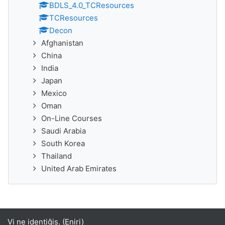
BDLS_4.0_TCResources
TCResources
Decon
Afghanistan
China
India
Japan
Mexico
Oman
On-Line Courses
Saudi Arabia
South Korea
Thailand
United Arab Emirates
Vi ne identiĝis. (
Eniri
)