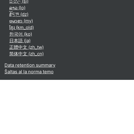
සිංහල ‎(si)‎
ລາວ ‎(lo)‎
རྫོང་ཁ ‎(dz)‎
ဗမာစာ ‎(my)‎
ខ្មែរ ‎(km_old)‎
한국어 ‎(ko)‎
日本語 ‎(ja)‎
正體中文 ‎(zh_tw)‎
简体中文 ‎(zh_cn)‎
Data retention summary
Ŝaltas al la norma temo