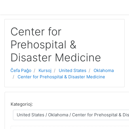
Salti al ĉefa enhavo
Center for
Prehospital &
Disaster Medicine
Ĉefa Paĝo
Kursoj
United States
Oklahoma
Center for Prehospital & Disaster Medicine
Kategorioj: