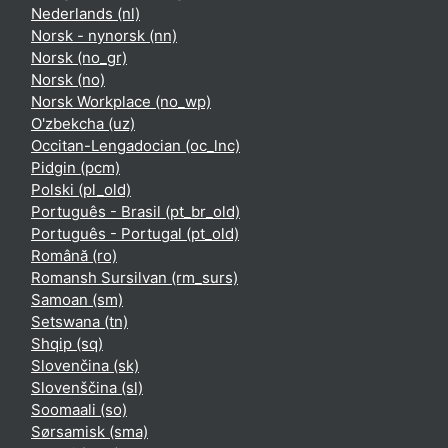
Nederlands ‎(nl)‎
Norsk - nynorsk ‎(nn)‎
Norsk ‎(no_gr)‎
Norsk ‎(no)‎
Norsk Workplace ‎(no_wp)‎
O'zbekcha ‎(uz)‎
Occitan-Lengadocian ‎(oc_lnc)‎
Pidgin ‎(pcm)‎
Polski ‎(pl_old)‎
Português - Brasil ‎(pt_br_old)‎
Português - Portugal ‎(pt_old)‎
Română ‎(ro)‎
Romansh Sursilvan ‎(rm_surs)‎
Samoan ‎(sm)‎
Setswana ‎(tn)‎
Shqip ‎(sq)‎
Slovenčina ‎(sk)‎
Slovenščina ‎(sl)‎
Soomaali ‎(so)‎
Sørsamisk ‎(sma)‎