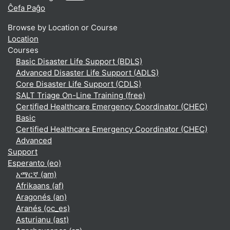
Ĉefa Paĝo
Browse by Location or Course
Location
Courses
Basic Disaster Life Support (BDLS)
Advanced Disaster Life Support (ADLS)
Core Disaster Life Support (CDLS)
SALT Triage On-Line Training (free)
Certified Healthcare Emergency Coordinator (CHEC)
Basic
Certified Healthcare Emergency Coordinator (CHEC)
Advanced
Support
Esperanto ‎(eo)‎
አማርኛ ‎(am)‎
Afrikaans ‎(af)‎
Aragonés ‎(an)‎
Aranés ‎(oc_es)‎
Asturianu ‎(ast)‎