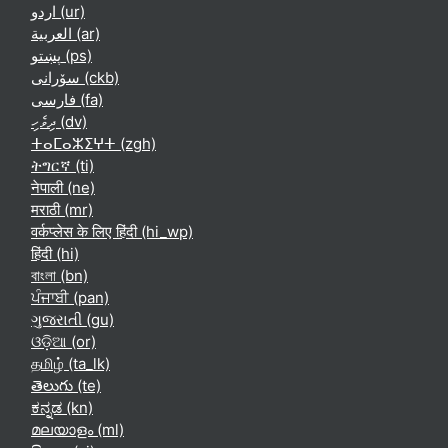
اردو ‎(ur)‎
العربية ‎(ar)‎
پښتو ‎(ps)‎
سۆرانی ‎(ckb)‎
فارسی ‎(fa)‎
ދިވެހި ‎(dv)‎
ⵜⴰⵎⴰⵣⵉⵖⵜ ‎(zgh)‎
ትግርኛ ‎(ti)‎
नेपाली ‎(ne)‎
मराठी ‎(mr)‎
वर्कप्लेस के लिए हिंदी ‎(hi_wp)‎
हिंदी ‎(hi)‎
বাংলা ‎(bn)‎
ਪੰਜਾਬੀ ‎(pan)‎
ગુજરાતી ‎(gu)‎
ଓଡ଼ିଆ ‎(or)‎
தமிழ் ‎(ta_lk)‎
తెలుగు ‎(te)‎
ಕನ್ನಡ ‎(kn)‎
മലയാളം ‎(ml)‎