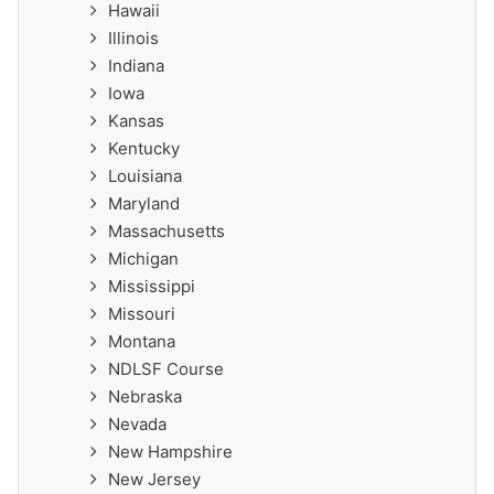
Hawaii
Illinois
Indiana
Iowa
Kansas
Kentucky
Louisiana
Maryland
Massachusetts
Michigan
Mississippi
Missouri
Montana
NDLSF Course
Nebraska
Nevada
New Hampshire
New Jersey