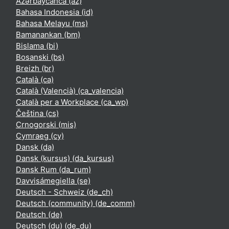
Azərbaycanca ‎(az)‎
Bahasa Indonesia ‎(id)‎
Bahasa Melayu ‎(ms)‎
Bamanankan ‎(bm)‎
Bislama ‎(bi)‎
Bosanski ‎(bs)‎
Breizh ‎(br)‎
Català ‎(ca)‎
Català (Valencià) ‎(ca_valencia)‎
Català per a Workplace ‎(ca_wp)‎
Čeština ‎(cs)‎
Crnogorski ‎(mis)‎
Cymraeg ‎(cy)‎
Dansk ‎(da)‎
Dansk (kursus) ‎(da_kursus)‎
Dansk Rum ‎(da_rum)‎
Davvisámegiella ‎(se)‎
Deutsch - Schweiz ‎(de_ch)‎
Deutsch (community) ‎(de_comm)‎
Deutsch ‎(de)‎
Deutsch (du) ‎(de_du)‎