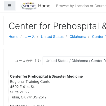
メインコンテンツへスキップする
Home
サイドパネル
Browse by Location or Cours
Center for Prehospital 
Home
コース
United States
Oklahoma
Center f
コースカテゴリ:
Center for Prehospital & Disaster Medicine
Regional Training Center
4502 E 41st St.
Suite 2E-22
Tulsa, OK 74135-2512