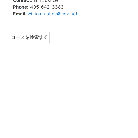
Contact:
Bill Justice
Phone:
405-642-3383
Email:
williamjustice@cox.net
コースを検索する