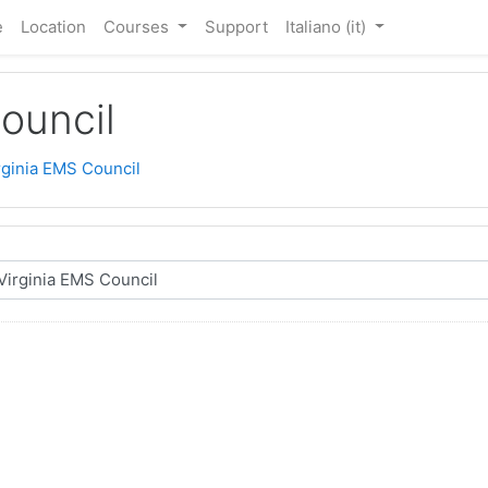
e
Location
Courses
Support
Italiano ‎(it)‎
ouncil
rginia EMS Council