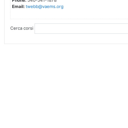
Phone:
540-541-1878
Email:
twebb@vaems.org
Cerca corsi