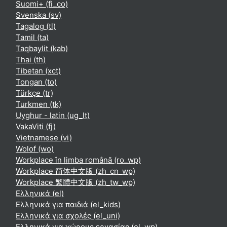
Suomi+ ‎(fi_co)‎
Svenska ‎(sv)‎
Tagalog ‎(tl)‎
Tamil ‎(ta)‎
Taqbaylit ‎(kab)‎
Thai ‎(th)‎
Tibetan ‎(xct)‎
Tongan ‎(to)‎
Türkçe ‎(tr)‎
Turkmen ‎(tk)‎
Uyghur - latin ‎(ug_lt)‎
VakaViti ‎(fj)‎
Vietnamese ‎(vi)‎
Wolof ‎(wo)‎
Workplace în limba română ‎(ro_wp)‎
Workplace 简体中文版 ‎(zh_cn_wp)‎
Workplace 繁體中文版 ‎(zh_tw_wp)‎
Ελληνικά ‎(el)‎
Ελληνικά για παιδιά ‎(el_kids)‎
Ελληνικά για σχολές ‎(el_uni)‎
Ελληνικά για χώρους εργασίας ‎(el_wp)‎