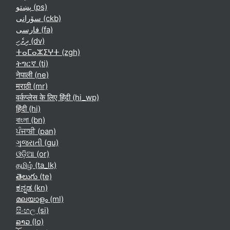
پښتو ‎(ps)‎
سۆرانی ‎(ckb)‎
فارسی ‎(fa)‎
ދިވެހި ‎(dv)‎
ⵜⴰⵎⴰⵣⵉⵖⵜ ‎(zgh)‎
ትግርኛ ‎(ti)‎
नेपाली ‎(ne)‎
मराठी ‎(mr)‎
वर्कप्लेस के लिए हिंदी ‎(hi_wp)‎
हिंदी ‎(hi)‎
বাংলা ‎(bn)‎
ਪੰਜਾਬੀ ‎(pan)‎
ગુજરાતી ‎(gu)‎
ଓଡ଼ିଆ ‎(or)‎
தமிழ் ‎(ta_lk)‎
తెలుగు ‎(te)‎
ಕನ್ನಡ ‎(kn)‎
മലയാളം ‎(ml)‎
සිංහල ‎(si)‎
ລາວ ‎(lo)‎