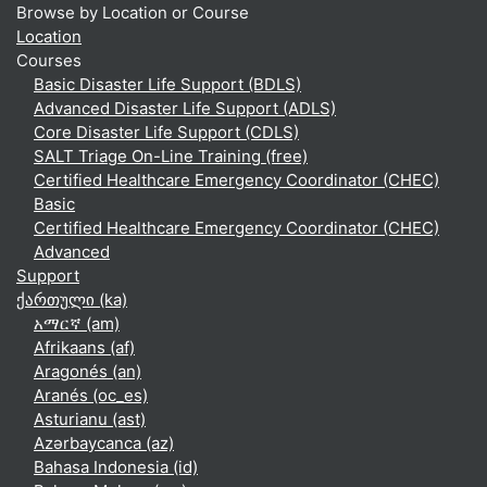
Browse by Location or Course
Location
Courses
Basic Disaster Life Support (BDLS)
Advanced Disaster Life Support (ADLS)
Core Disaster Life Support (CDLS)
SALT Triage On-Line Training (free)
Certified Healthcare Emergency Coordinator (CHEC)
Basic
Certified Healthcare Emergency Coordinator (CHEC)
Advanced
Support
ქართული ‎(ka)‎
አማርኛ ‎(am)‎
Afrikaans ‎(af)‎
Aragonés ‎(an)‎
Aranés ‎(oc_es)‎
Asturianu ‎(ast)‎
Azərbaycanca ‎(az)‎
Bahasa Indonesia ‎(id)‎