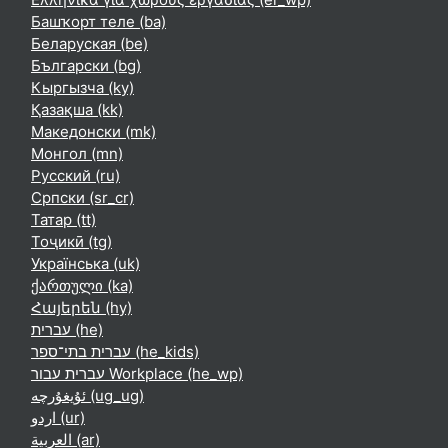
Башҡорт теле ‎(ba)‎
Беларуская ‎(be)‎
Български ‎(bg)‎
Кыргызча ‎(ky)‎
Қазақша ‎(kk)‎
Македонски ‎(mk)‎
Монгол ‎(mn)‎
Русский ‎(ru)‎
Српски ‎(sr_cr)‎
Татар ‎(tt)‎
Тоҷикӣ ‎(tg)‎
Українська ‎(uk)‎
ქართული ‎(ka)‎
Հայերեն ‎(hy)‎
עברית ‎(he)‎
עברית בתי־ספר ‎(he_kids)‎
עברית עבור Workplace ‎(he_wp)‎
ئۇيغۇرچە ‎(ug_ug)‎
اردو ‎(ur)‎
العربية ‎(ar)‎