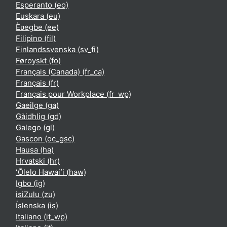
Esperanto ‎(eo)‎
Euskara ‎(eu)‎
Èʋegbe ‎(ee)‎
Filipino ‎(fil)‎
Finlandssvenska ‎(sv_fi)‎
Føroyskt ‎(fo)‎
Français (Canada) ‎(fr_ca)‎
Français ‎(fr)‎
Français pour Workplace ‎(fr_wp)‎
Gaeilge ‎(ga)‎
Gàidhlig ‎(gd)‎
Galego ‎(gl)‎
Gascon ‎(oc_gsc)‎
Hausa ‎(ha)‎
Hrvatski ‎(hr)‎
ʻŌlelo Hawaiʻi ‎(haw)‎
Igbo ‎(ig)‎
isiZulu ‎(zu)‎
Íslenska ‎(is)‎
Italiano ‎(it_wp)‎