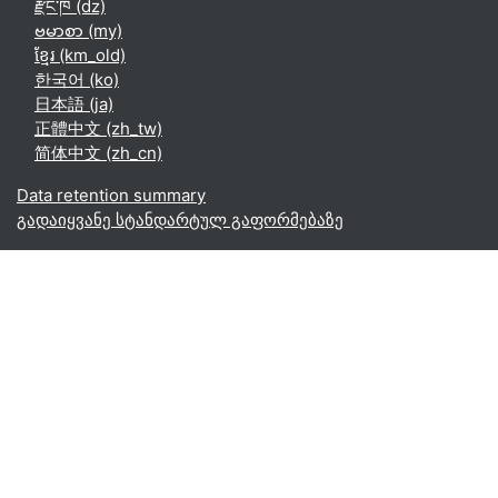
རྫོང་ཁ ‎(dz)‎
ဗမာစာ ‎(my)‎
ខ្មែរ ‎(km_old)‎
한국어 ‎(ko)‎
日本語 ‎(ja)‎
正體中文 ‎(zh_tw)‎
简体中文 ‎(zh_cn)‎
Data retention summary
გადაიყვანე სტანდარტულ გაფორმებაზე