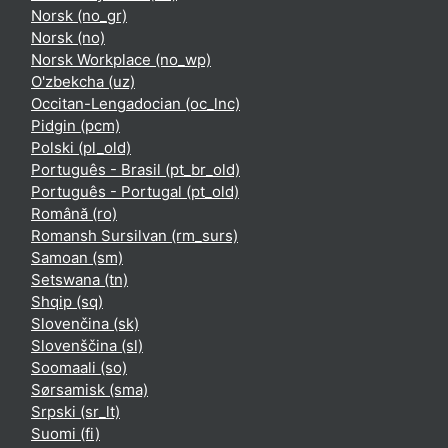
Norsk ‎(no_gr)‎
Norsk ‎(no)‎
Norsk Workplace ‎(no_wp)‎
O'zbekcha ‎(uz)‎
Occitan-Lengadocian ‎(oc_lnc)‎
Pidgin ‎(pcm)‎
Polski ‎(pl_old)‎
Português - Brasil ‎(pt_br_old)‎
Português - Portugal ‎(pt_old)‎
Română ‎(ro)‎
Romansh Sursilvan ‎(rm_surs)‎
Samoan ‎(sm)‎
Setswana ‎(tn)‎
Shqip ‎(sq)‎
Slovenčina ‎(sk)‎
Slovenščina ‎(sl)‎
Soomaali ‎(so)‎
Sørsamisk ‎(sma)‎
Srpski ‎(sr_lt)‎
Suomi ‎(fi)‎