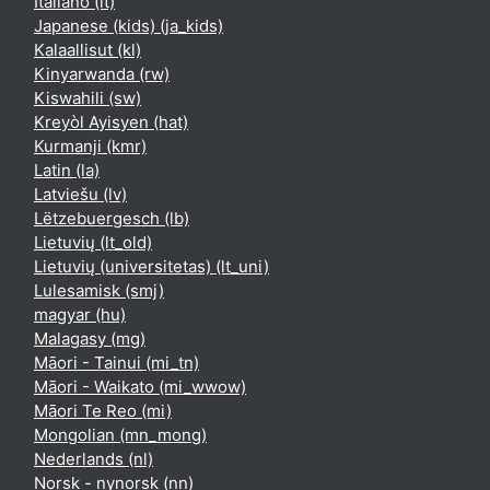
Italiano ‎(it)‎
Japanese (kids) ‎(ja_kids)‎
Kalaallisut ‎(kl)‎
Kinyarwanda ‎(rw)‎
Kiswahili ‎(sw)‎
Kreyòl Ayisyen ‎(hat)‎
Kurmanji ‎(kmr)‎
Latin ‎(la)‎
Latviešu ‎(lv)‎
Lëtzebuergesch ‎(lb)‎
Lietuvių ‎(lt_old)‎
Lietuvių (universitetas) ‎(lt_uni)‎
Lulesamisk ‎(smj)‎
magyar ‎(hu)‎
Malagasy ‎(mg)‎
Māori - Tainui ‎(mi_tn)‎
Māori - Waikato ‎(mi_wwow)‎
Māori Te Reo ‎(mi)‎
Mongolian ‎(mn_mong)‎
Nederlands ‎(nl)‎
Norsk - nynorsk ‎(nn)‎