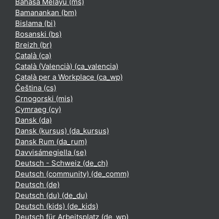
Bahasa Melayu ‎(ms)‎
Bamanankan ‎(bm)‎
Bislama ‎(bi)‎
Bosanski ‎(bs)‎
Breizh ‎(br)‎
Català ‎(ca)‎
Català (Valencià) ‎(ca_valencia)‎
Català per a Workplace ‎(ca_wp)‎
Čeština ‎(cs)‎
Crnogorski ‎(mis)‎
Cymraeg ‎(cy)‎
Dansk ‎(da)‎
Dansk (kursus) ‎(da_kursus)‎
Dansk Rum ‎(da_rum)‎
Davvisámegiella ‎(se)‎
Deutsch - Schweiz ‎(de_ch)‎
Deutsch (community) ‎(de_comm)‎
Deutsch ‎(de)‎
Deutsch (du) ‎(de_du)‎
Deutsch (kids) ‎(de_kids)‎
Deutsch für Arbeitsplatz ‎(de_wp)‎