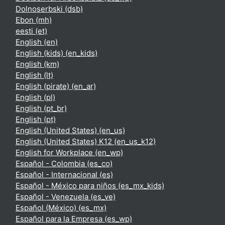
Dolnoserbski ‎(dsb)‎
Ebon ‎(mh)‎
eesti ‎(et)‎
English ‎(en)‎
English (kids) ‎(en_kids)‎
English ‎(km)‎
English ‎(lt)‎
English (pirate) ‎(en_ar)‎
English ‎(pl)‎
English ‎(pt_br)‎
English ‎(pt)‎
English (United States) ‎(en_us)‎
English (United States) K12 ‎(en_us_k12)‎
English for Workplace ‎(en_wp)‎
Español - Colombia ‎(es_co)‎
Español - Internacional ‎(es)‎
Español - México para niños ‎(es_mx_kids)‎
Español - Venezuela ‎(es_ve)‎
Español (México) ‎(es_mx)‎
Español para la Empresa ‎(es_wp)‎