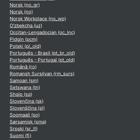
Norsk ‎(no_gr)‎
Norsk ‎(no)‎
Norsk Workplace ‎(no_wp)‎
O'zbekcha ‎(uz)‎
Occitan-Lengadocian ‎(oc_lnc)‎
Pidgin ‎(pcm)‎
Polski ‎(pl_old)‎
Português - Brasil ‎(pt_br_old)‎
Português - Portugal ‎(pt_old)‎
Română ‎(ro)‎
Romansh Sursilvan ‎(rm_surs)‎
Samoan ‎(sm)‎
Setswana ‎(tn)‎
Shqip ‎(sq)‎
Slovenčina ‎(sk)‎
Slovenščina ‎(sl)‎
Soomaali ‎(so)‎
Sørsamisk ‎(sma)‎
Srpski ‎(sr_lt)‎
Suomi ‎(fi)‎