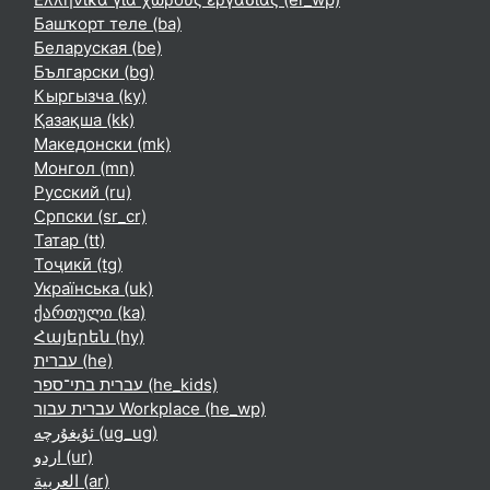
Башҡорт теле ‎(ba)‎
Беларуская ‎(be)‎
Български ‎(bg)‎
Кыргызча ‎(ky)‎
Қазақша ‎(kk)‎
Македонски ‎(mk)‎
Монгол ‎(mn)‎
Русский ‎(ru)‎
Српски ‎(sr_cr)‎
Татар ‎(tt)‎
Тоҷикӣ ‎(tg)‎
Українська ‎(uk)‎
ქართული ‎(ka)‎
Հայերեն ‎(hy)‎
עברית ‎(he)‎
עברית בתי־ספר ‎(he_kids)‎
עברית עבור Workplace ‎(he_wp)‎
ئۇيغۇرچە ‎(ug_ug)‎
اردو ‎(ur)‎
العربية ‎(ar)‎