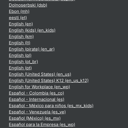
Dolnoserbski ‎(dsb)‎
Ebon ‎(mh)‎
eesti ‎(et)‎
English ‎(en)‎
English (kids) ‎(en_kids)‎
English ‎(km)‎
English ‎(lt)‎
English (pirate) ‎(en_ar)‎
English ‎(pl)‎
English ‎(pt_br)‎
English ‎(pt)‎
English (United States) ‎(en_us)‎
English (United States) K12 ‎(en_us_k12)‎
English for Workplace ‎(en_wp)‎
Español - Colombia ‎(es_co)‎
Español - Internacional ‎(es)‎
Español - México para niños ‎(es_mx_kids)‎
Español - Venezuela ‎(es_ve)‎
Español (México) ‎(es_mx)‎
Español para la Empresa ‎(es_wp)‎