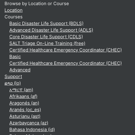
Browse by Location or Course
Location
Courses
Basic Disaster Life Support (BDLS)
Advanced Disaster Life Support (ADLS)
Core Disaster Life Support (CDLS)
SALT Triage On-Line Training (free)
Certified Healthcare Emergency Coordinator (CHEC)
Basic
Certified Healthcare Emergency Coordinator (CHEC)
Advanced
Support
ລາວ ‎(lo)‎
አማርኛ ‎(am)‎
Afrikaans ‎(af)‎
Aragonés ‎(an)‎
Aranés ‎(oc_es)‎
Asturianu ‎(ast)‎
Azərbaycanca ‎(az)‎
Bahasa Indonesia ‎(id)‎