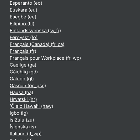
Esperanto ‎(eo)‎
Euskara ‎(eu)‎
Èʋegbe ‎(ee)‎
Filipino ‎(fil)‎
Finlandssvenska ‎(sv_fi)‎
Føroyskt ‎(fo)‎
Français (Canada) ‎(fr_ca)‎
Français ‎(fr)‎
Français pour Workplace ‎(fr_wp)‎
Gaeilge ‎(ga)‎
Gàidhlig ‎(gd)‎
Galego ‎(gl)‎
Gascon ‎(oc_gsc)‎
Hausa ‎(ha)‎
Hrvatski ‎(hr)‎
ʻŌlelo Hawaiʻi ‎(haw)‎
Igbo ‎(ig)‎
isiZulu ‎(zu)‎
Íslenska ‎(is)‎
Italiano ‎(it_wp)‎