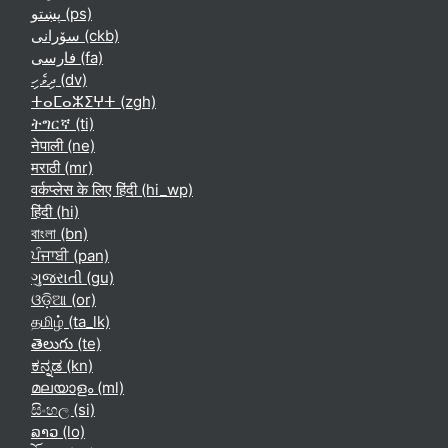
پښتو ‎(ps)‎
سۆرانی ‎(ckb)‎
فارسی ‎(fa)‎
ދިވެހި ‎(dv)‎
ⵜⴰⵎⴰⵣⵉⵖⵜ ‎(zgh)‎
ትግርኛ ‎(ti)‎
नेपाली ‎(ne)‎
मराठी ‎(mr)‎
वर्कप्लेस के लिए हिंदी ‎(hi_wp)‎
हिंदी ‎(hi)‎
বাংলা ‎(bn)‎
ਪੰਜਾਬੀ ‎(pan)‎
ગુજરાતી ‎(gu)‎
ଓଡ଼ିଆ ‎(or)‎
தமிழ் ‎(ta_lk)‎
తెలుగు ‎(te)‎
ಕನ್ನಡ ‎(kn)‎
മലയാളം ‎(ml)‎
සිංහල ‎(si)‎
ລາວ ‎(lo)‎