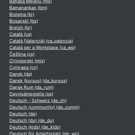
Bahasa Melayu ‎(ms)‎
Bamanankan ‎(bm)‎
Bislama ‎(bi)‎
Bosanski ‎(bs)‎
Breizh ‎(br)‎
Català ‎(ca)‎
Català (Valencià) ‎(ca_valencia)‎
Català per a Workplace ‎(ca_wp)‎
Čeština ‎(cs)‎
Crnogorski ‎(mis)‎
Cymraeg ‎(cy)‎
Dansk ‎(da)‎
Dansk (kursus) ‎(da_kursus)‎
Dansk Rum ‎(da_rum)‎
Davvisámegiella ‎(se)‎
Deutsch - Schweiz ‎(de_ch)‎
Deutsch (community) ‎(de_comm)‎
Deutsch ‎(de)‎
Deutsch (du) ‎(de_du)‎
Deutsch (kids) ‎(de_kids)‎
Deutsch für Arbeitsplatz ‎(de_wp)‎