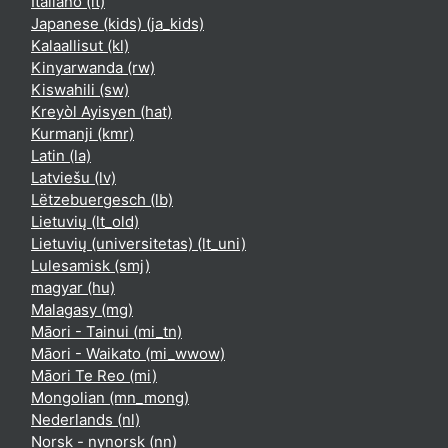
Italiano ‎(it)‎
Japanese (kids) ‎(ja_kids)‎
Kalaallisut ‎(kl)‎
Kinyarwanda ‎(rw)‎
Kiswahili ‎(sw)‎
Kreyòl Ayisyen ‎(hat)‎
Kurmanji ‎(kmr)‎
Latin ‎(la)‎
Latviešu ‎(lv)‎
Lëtzebuergesch ‎(lb)‎
Lietuvių ‎(lt_old)‎
Lietuvių (universitetas) ‎(lt_uni)‎
Lulesamisk ‎(smj)‎
magyar ‎(hu)‎
Malagasy ‎(mg)‎
Māori - Tainui ‎(mi_tn)‎
Māori - Waikato ‎(mi_wwow)‎
Māori Te Reo ‎(mi)‎
Mongolian ‎(mn_mong)‎
Nederlands ‎(nl)‎
Norsk - nynorsk ‎(nn)‎