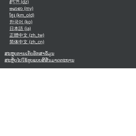
རྫོང་ཁ ‎(dz)‎
ဗမာစာ ‎(my)‎
ខ្មែរ ‎(km_old)‎
한국어 ‎(ko)‎
日本語 ‎(ja)‎
正體中文 ‎(zh_tw)‎
简体中文 ‎(zh_cn)‎
ສະຫຼຸບການເກັບຮັກສາຂໍ້ມູນ
ສະຫຼັບໄປໃຊ້ຮູບແບບສີສັນມາດຕະຖານ