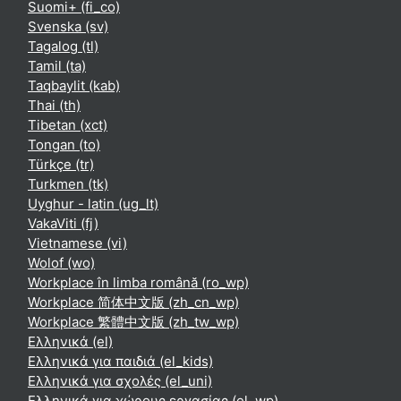
Suomi+ ‎(fi_co)‎
Svenska ‎(sv)‎
Tagalog ‎(tl)‎
Tamil ‎(ta)‎
Taqbaylit ‎(kab)‎
Thai ‎(th)‎
Tibetan ‎(xct)‎
Tongan ‎(to)‎
Türkçe ‎(tr)‎
Turkmen ‎(tk)‎
Uyghur - latin ‎(ug_lt)‎
VakaViti ‎(fj)‎
Vietnamese ‎(vi)‎
Wolof ‎(wo)‎
Workplace în limba română ‎(ro_wp)‎
Workplace 简体中文版 ‎(zh_cn_wp)‎
Workplace 繁體中文版 ‎(zh_tw_wp)‎
Ελληνικά ‎(el)‎
Ελληνικά για παιδιά ‎(el_kids)‎
Ελληνικά για σχολές ‎(el_uni)‎
Ελληνικά για χώρους εργασίας ‎(el_wp)‎