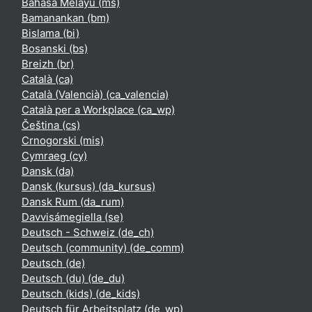
Bahasa Melayu ‎(ms)‎
Bamanankan ‎(bm)‎
Bislama ‎(bi)‎
Bosanski ‎(bs)‎
Breizh ‎(br)‎
Català ‎(ca)‎
Català (Valencià) ‎(ca_valencia)‎
Català per a Workplace ‎(ca_wp)‎
Čeština ‎(cs)‎
Crnogorski ‎(mis)‎
Cymraeg ‎(cy)‎
Dansk ‎(da)‎
Dansk (kursus) ‎(da_kursus)‎
Dansk Rum ‎(da_rum)‎
Davvisámegiella ‎(se)‎
Deutsch - Schweiz ‎(de_ch)‎
Deutsch (community) ‎(de_comm)‎
Deutsch ‎(de)‎
Deutsch (du) ‎(de_du)‎
Deutsch (kids) ‎(de_kids)‎
Deutsch für Arbeitsplatz ‎(de_wp)‎