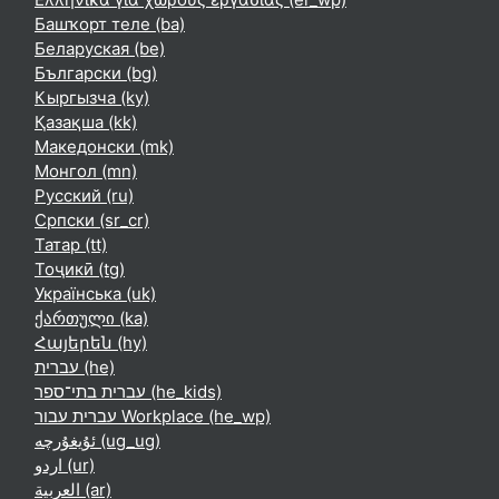
Башҡорт теле ‎(ba)‎
Беларуская ‎(be)‎
Български ‎(bg)‎
Кыргызча ‎(ky)‎
Қазақша ‎(kk)‎
Македонски ‎(mk)‎
Монгол ‎(mn)‎
Русский ‎(ru)‎
Српски ‎(sr_cr)‎
Татар ‎(tt)‎
Тоҷикӣ ‎(tg)‎
Українська ‎(uk)‎
ქართული ‎(ka)‎
Հայերեն ‎(hy)‎
עברית ‎(he)‎
עברית בתי־ספר ‎(he_kids)‎
עברית עבור Workplace ‎(he_wp)‎
ئۇيغۇرچە ‎(ug_ug)‎
اردو ‎(ur)‎
العربية ‎(ar)‎