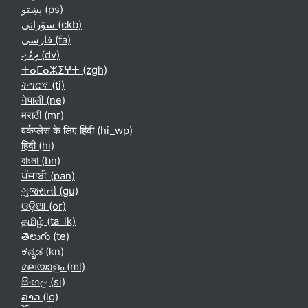
پښتو ‎(ps)‎
سۆرانی ‎(ckb)‎
فارسی ‎(fa)‎
ދިވެހި ‎(dv)‎
ⵜⴰⵎⴰⵣⵉⵖⵜ ‎(zgh)‎
ትግርኛ ‎(ti)‎
नेपाली ‎(ne)‎
मराठी ‎(mr)‎
वर्कप्लेस के लिए हिंदी ‎(hi_wp)‎
हिंदी ‎(hi)‎
বাংলা ‎(bn)‎
ਪੰਜਾਬੀ ‎(pan)‎
ગુજરાતી ‎(gu)‎
ଓଡ଼ିଆ ‎(or)‎
தமிழ் ‎(ta_lk)‎
తెలుగు ‎(te)‎
ಕನ್ನಡ ‎(kn)‎
മലയാളം ‎(ml)‎
සිංහල ‎(si)‎
ລາວ ‎(lo)‎