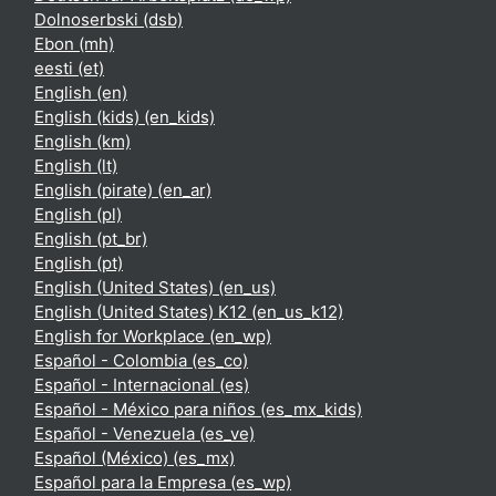
Dolnoserbski ‎(dsb)‎
Ebon ‎(mh)‎
eesti ‎(et)‎
English ‎(en)‎
English (kids) ‎(en_kids)‎
English ‎(km)‎
English ‎(lt)‎
English (pirate) ‎(en_ar)‎
English ‎(pl)‎
English ‎(pt_br)‎
English ‎(pt)‎
English (United States) ‎(en_us)‎
English (United States) K12 ‎(en_us_k12)‎
English for Workplace ‎(en_wp)‎
Español - Colombia ‎(es_co)‎
Español - Internacional ‎(es)‎
Español - México para niños ‎(es_mx_kids)‎
Español - Venezuela ‎(es_ve)‎
Español (México) ‎(es_mx)‎
Español para la Empresa ‎(es_wp)‎