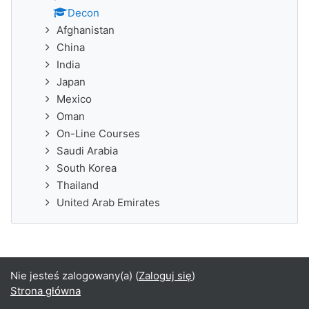
Decon
Afghanistan
China
India
Japan
Mexico
Oman
On-Line Courses
Saudi Arabia
South Korea
Thailand
United Arab Emirates
Nie jesteś zalogowany(a) (
Zaloguj się
)
Strona główna