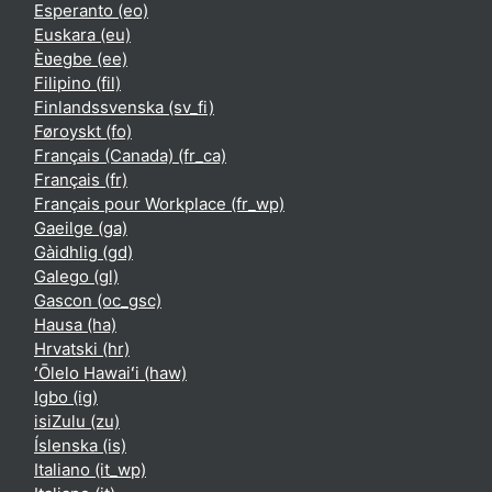
Esperanto ‎(eo)‎
Euskara ‎(eu)‎
Èʋegbe ‎(ee)‎
Filipino ‎(fil)‎
Finlandssvenska ‎(sv_fi)‎
Føroyskt ‎(fo)‎
Français (Canada) ‎(fr_ca)‎
Français ‎(fr)‎
Français pour Workplace ‎(fr_wp)‎
Gaeilge ‎(ga)‎
Gàidhlig ‎(gd)‎
Galego ‎(gl)‎
Gascon ‎(oc_gsc)‎
Hausa ‎(ha)‎
Hrvatski ‎(hr)‎
ʻŌlelo Hawaiʻi ‎(haw)‎
Igbo ‎(ig)‎
isiZulu ‎(zu)‎
Íslenska ‎(is)‎
Italiano ‎(it_wp)‎