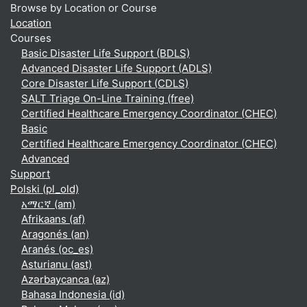
Browse by Location or Course
Location
Courses
Basic Disaster Life Support (BDLS)
Advanced Disaster Life Support (ADLS)
Core Disaster Life Support (CDLS)
SALT Triage On-Line Training (free)
Certified Healthcare Emergency Coordinator (CHEC)
Basic
Certified Healthcare Emergency Coordinator (CHEC)
Advanced
Support
Polski ‎(pl_old)‎
አማርኛ ‎(am)‎
Afrikaans ‎(af)‎
Aragonés ‎(an)‎
Aranés ‎(oc_es)‎
Asturianu ‎(ast)‎
Azərbaycanca ‎(az)‎
Bahasa Indonesia ‎(id)‎