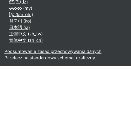
རྫོང་ཁ ‎(dz)‎
ဗမာစာ ‎(my)‎
ខ្មែរ ‎(km_old)‎
한국어 ‎(ko)‎
日本語 ‎(ja)‎
正體中文 ‎(zh_tw)‎
简体中文 ‎(zh_cn)‎
Podsumowanie zasad przechowywania danych
Przełącz na standardowy schemat graficzny