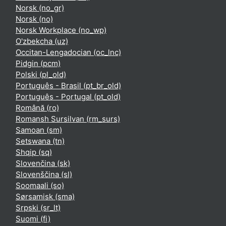
Norsk ‎(no_gr)‎
Norsk ‎(no)‎
Norsk Workplace ‎(no_wp)‎
O'zbekcha ‎(uz)‎
Occitan-Lengadocian ‎(oc_lnc)‎
Pidgin ‎(pcm)‎
Polski ‎(pl_old)‎
Português - Brasil ‎(pt_br_old)‎
Português - Portugal ‎(pt_old)‎
Română ‎(ro)‎
Romansh Sursilvan ‎(rm_surs)‎
Samoan ‎(sm)‎
Setswana ‎(tn)‎
Shqip ‎(sq)‎
Slovenčina ‎(sk)‎
Slovenščina ‎(sl)‎
Soomaali ‎(so)‎
Sørsamisk ‎(sma)‎
Srpski ‎(sr_lt)‎
Suomi ‎(fi)‎