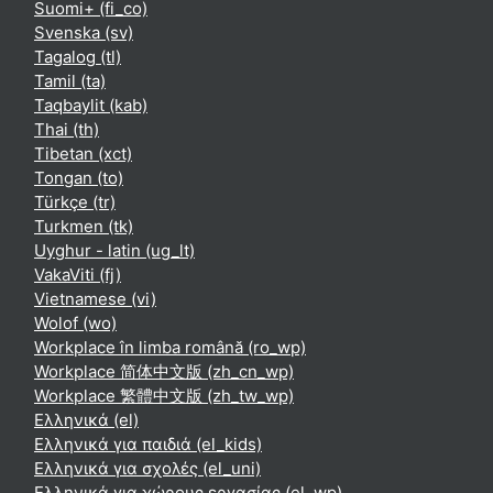
Suomi+ ‎(fi_co)‎
Svenska ‎(sv)‎
Tagalog ‎(tl)‎
Tamil ‎(ta)‎
Taqbaylit ‎(kab)‎
Thai ‎(th)‎
Tibetan ‎(xct)‎
Tongan ‎(to)‎
Türkçe ‎(tr)‎
Turkmen ‎(tk)‎
Uyghur - latin ‎(ug_lt)‎
VakaViti ‎(fj)‎
Vietnamese ‎(vi)‎
Wolof ‎(wo)‎
Workplace în limba română ‎(ro_wp)‎
Workplace 简体中文版 ‎(zh_cn_wp)‎
Workplace 繁體中文版 ‎(zh_tw_wp)‎
Ελληνικά ‎(el)‎
Ελληνικά για παιδιά ‎(el_kids)‎
Ελληνικά για σχολές ‎(el_uni)‎
Ελληνικά για χώρους εργασίας ‎(el_wp)‎