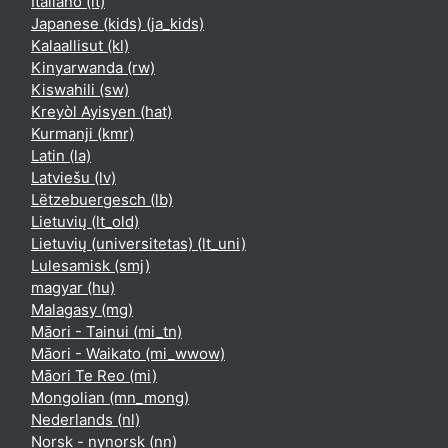
Italiano ‎(it)‎
Japanese (kids) ‎(ja_kids)‎
Kalaallisut ‎(kl)‎
Kinyarwanda ‎(rw)‎
Kiswahili ‎(sw)‎
Kreyòl Ayisyen ‎(hat)‎
Kurmanji ‎(kmr)‎
Latin ‎(la)‎
Latviešu ‎(lv)‎
Lëtzebuergesch ‎(lb)‎
Lietuvių ‎(lt_old)‎
Lietuvių (universitetas) ‎(lt_uni)‎
Lulesamisk ‎(smj)‎
magyar ‎(hu)‎
Malagasy ‎(mg)‎
Māori - Tainui ‎(mi_tn)‎
Māori - Waikato ‎(mi_wwow)‎
Māori Te Reo ‎(mi)‎
Mongolian ‎(mn_mong)‎
Nederlands ‎(nl)‎
Norsk - nynorsk ‎(nn)‎