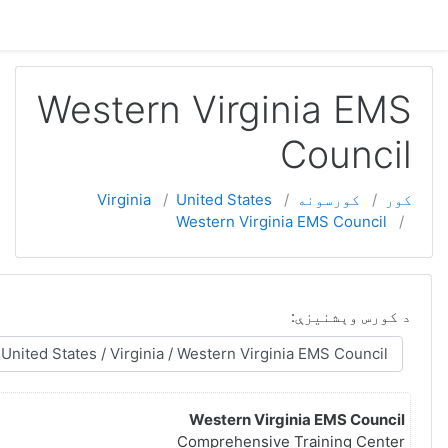
تاسو ننوتی نه یاست (
ننوتل
)