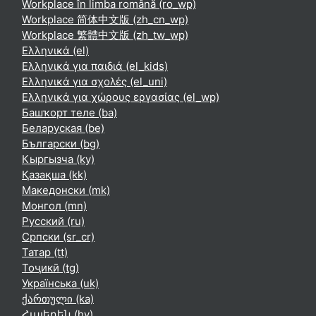
Workplace în limba română ‎(ro_wp)‎
Workplace 简体中文版 ‎(zh_cn_wp)‎
Workplace 繁體中文版 ‎(zh_tw_wp)‎
Ελληνικά ‎(el)‎
Ελληνικά για παιδιά ‎(el_kids)‎
Ελληνικά για σχολές ‎(el_uni)‎
Ελληνικά για χώρους εργασίας ‎(el_wp)‎
Башҡорт теле ‎(ba)‎
Беларуская ‎(be)‎
Български ‎(bg)‎
Кыргызча ‎(ky)‎
Қазақша ‎(kk)‎
Македонски ‎(mk)‎
Монгол ‎(mn)‎
Русский ‎(ru)‎
Српски ‎(sr_cr)‎
Татар ‎(tt)‎
Тоҷикӣ ‎(tg)‎
Українська ‎(uk)‎
ქართული ‎(ka)‎
Հայերեն ‎(hy)‎