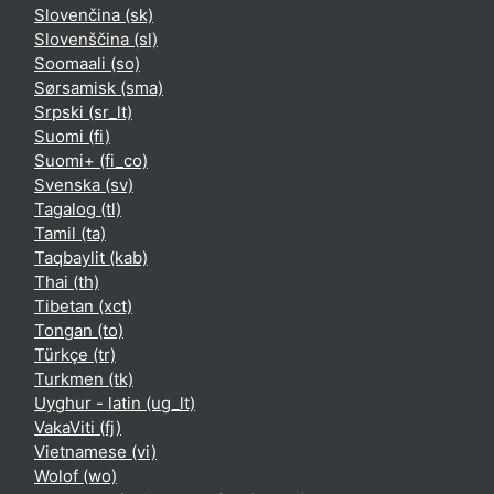
Slovenčina ‎(sk)‎
Slovenščina ‎(sl)‎
Soomaali ‎(so)‎
Sørsamisk ‎(sma)‎
Srpski ‎(sr_lt)‎
Suomi ‎(fi)‎
Suomi+ ‎(fi_co)‎
Svenska ‎(sv)‎
Tagalog ‎(tl)‎
Tamil ‎(ta)‎
Taqbaylit ‎(kab)‎
Thai ‎(th)‎
Tibetan ‎(xct)‎
Tongan ‎(to)‎
Türkçe ‎(tr)‎
Turkmen ‎(tk)‎
Uyghur - latin ‎(ug_lt)‎
VakaViti ‎(fj)‎
Vietnamese ‎(vi)‎
Wolof ‎(wo)‎