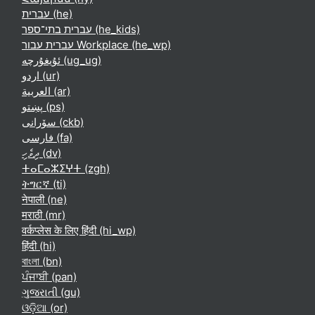
עברית ‎(he)‎
עברית בתי־ספר ‎(he_kids)‎
עברית עבור Workplace ‎(he_wp)‎
ئۇيغۇرچە ‎(ug_ug)‎
اردو ‎(ur)‎
العربية ‎(ar)‎
پښتو ‎(ps)‎
سۆرانی ‎(ckb)‎
فارسی ‎(fa)‎
ދިވެހި ‎(dv)‎
ⵜⴰⵎⴰⵣⵉⵖⵜ ‎(zgh)‎
ትግርኛ ‎(ti)‎
नेपाली ‎(ne)‎
मराठी ‎(mr)‎
वर्कप्लेस के लिए हिंदी ‎(hi_wp)‎
हिंदी ‎(hi)‎
বাংলা ‎(bn)‎
ਪੰਜਾਬੀ ‎(pan)‎
ગુજરાતી ‎(gu)‎
ଓଡ଼ିଆ ‎(or)‎