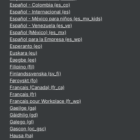
Español - Colombia ‎(es_co)‎
Español - Internacional ‎(es)‎
Español - México para niños ‎(es_mx_kids)‎
Español - Venezuela ‎(es_ve)‎
Español (México) ‎(es_mx)‎
Español para la Empresa ‎(es_wp)‎
Esperanto ‎(eo)‎
Euskara ‎(eu)‎
Èʋegbe ‎(ee)‎
Filipino ‎(fil)‎
Finlandssvenska ‎(sv_fi)‎
Føroyskt ‎(fo)‎
Français (Canada) ‎(fr_ca)‎
Français ‎(fr)‎
Français pour Workplace ‎(fr_wp)‎
Gaeilge ‎(ga)‎
Gàidhlig ‎(gd)‎
Galego ‎(gl)‎
Gascon ‎(oc_gsc)‎
Hausa ‎(ha)‎