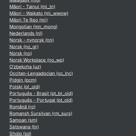
Māori - Tainui ‎(mi_tn)‎
Māori - Waikato ‎(mi_wwow)‎
Māori Te Reo ‎(mi)‎
Mongolian ‎(mn_mong)‎
Nederlands ‎(nl)‎
Norsk - nynorsk ‎(nn)‎
Norsk ‎(no_gr)‎
Norsk ‎(no)‎
Norsk Workplace ‎(no_wp)‎
O'zbekcha ‎(uz)‎
Occitan-Lengadocian ‎(oc_lnc)‎
Pidgin ‎(pcm)‎
Polski ‎(pl_old)‎
Português - Brasil ‎(pt_br_old)‎
Português - Portugal ‎(pt_old)‎
Română ‎(ro)‎
Romansh Sursilvan ‎(rm_surs)‎
Samoan ‎(sm)‎
Setswana ‎(tn)‎
Shqip ‎(sq)‎