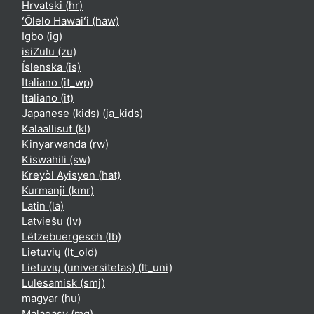
Hrvatski ‎(hr)‎
ʻŌlelo Hawaiʻi ‎(haw)‎
Igbo ‎(ig)‎
isiZulu ‎(zu)‎
Íslenska ‎(is)‎
Italiano ‎(it_wp)‎
Italiano ‎(it)‎
Japanese (kids) ‎(ja_kids)‎
Kalaallisut ‎(kl)‎
Kinyarwanda ‎(rw)‎
Kiswahili ‎(sw)‎
Kreyòl Ayisyen ‎(hat)‎
Kurmanji ‎(kmr)‎
Latin ‎(la)‎
Latviešu ‎(lv)‎
Lëtzebuergesch ‎(lb)‎
Lietuvių ‎(lt_old)‎
Lietuvių (universitetas) ‎(lt_uni)‎
Lulesamisk ‎(smj)‎
magyar ‎(hu)‎
Malagasy ‎(mg)‎