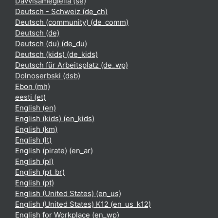
Davvisámegiella ‎(se)‎
Deutsch - Schweiz ‎(de_ch)‎
Deutsch (community) ‎(de_comm)‎
Deutsch ‎(de)‎
Deutsch (du) ‎(de_du)‎
Deutsch (kids) ‎(de_kids)‎
Deutsch für Arbeitsplatz ‎(de_wp)‎
Dolnoserbski ‎(dsb)‎
Ebon ‎(mh)‎
eesti ‎(et)‎
English ‎(en)‎
English (kids) ‎(en_kids)‎
English ‎(km)‎
English ‎(lt)‎
English (pirate) ‎(en_ar)‎
English ‎(pl)‎
English ‎(pt_br)‎
English ‎(pt)‎
English (United States) ‎(en_us)‎
English (United States) K12 ‎(en_us_k12)‎
English for Workplace ‎(en_wp)‎