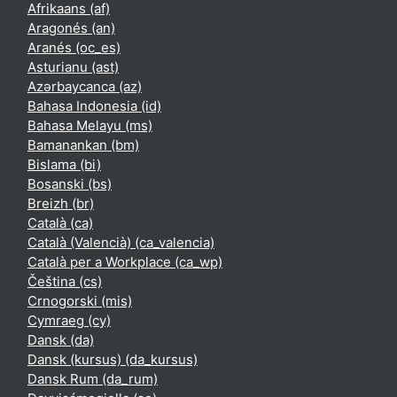
Afrikaans ‎(af)‎
Aragonés ‎(an)‎
Aranés ‎(oc_es)‎
Asturianu ‎(ast)‎
Azərbaycanca ‎(az)‎
Bahasa Indonesia ‎(id)‎
Bahasa Melayu ‎(ms)‎
Bamanankan ‎(bm)‎
Bislama ‎(bi)‎
Bosanski ‎(bs)‎
Breizh ‎(br)‎
Català ‎(ca)‎
Català (Valencià) ‎(ca_valencia)‎
Català per a Workplace ‎(ca_wp)‎
Čeština ‎(cs)‎
Crnogorski ‎(mis)‎
Cymraeg ‎(cy)‎
Dansk ‎(da)‎
Dansk (kursus) ‎(da_kursus)‎
Dansk Rum ‎(da_rum)‎