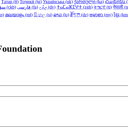
Татар ‎(tt)‎
Тоҷикӣ ‎(tg)‎
Українська ‎(uk)‎
ქართული ‎(ka)‎
Հայերեն ‎(h
سۆرانی ‎(ckb)‎
فارسی ‎(fa)‎
ދިވެހި ‎(dv)‎
ⵜⴰⵎⴰⵣⵉⵖⵜ ‎(zgh)‎
ትግርኛ ‎(ti)‎
नेपाली ‎(n
n)‎
മലയാളം ‎(ml)‎
සිංහල ‎(si)‎
ລາວ ‎(lo)‎
རྫོང་ཁ ‎(dz)‎
ဗမာစာ ‎(my)‎
ខ្មែរ ‎(k
 Foundation