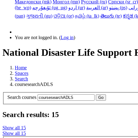
Македонски ‎(mk)‎
Монгол ‎(mn)‎
Русский ‎(ru)‎
Српски ‎(sr_cr)‎
‎(he_wp)‎
ئۇيغۇرچە ‎(ug_ug)‎
اردو ‎(ur)‎
العربية ‎(ar)‎
پښتو ‎(ps)‎
‎(pan)‎
ગુજરાતી ‎(gu)‎
ଓଡ଼ିଆ ‎(or)‎
தமிழ் ‎(ta_lk)‎
తెలుగు ‎(te)‎
ಕನ್ನಡ ‎(k
You are not logged in. (
Log in
)
National Disaster Life Support
Home
Spaces
Search
coursesearchADLS
Search courses
Go
Search results: 15
Show all 15
Show all 15