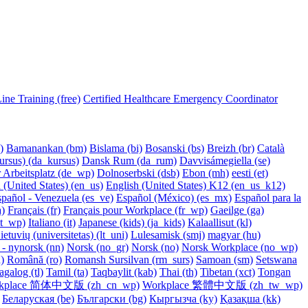
ne Training (free)
Certified Healthcare Emergency Coordinator
‎
Bamanankan ‎(bm)‎
Bislama ‎(bi)‎
Bosanski ‎(bs)‎
Breizh ‎(br)‎
Català
rsus) ‎(da_kursus)‎
Dansk Rum ‎(da_rum)‎
Davvisámegiella ‎(se)‎
 Arbeitsplatz ‎(de_wp)‎
Dolnoserbski ‎(dsb)‎
Ebon ‎(mh)‎
eesti ‎(et)‎
 (United States) ‎(en_us)‎
English (United States) K12 ‎(en_us_k12)‎
pañol - Venezuela ‎(es_ve)‎
Español (México) ‎(es_mx)‎
Español para la
)‎
Français ‎(fr)‎
Français pour Workplace ‎(fr_wp)‎
Gaeilge ‎(ga)‎
it_wp)‎
Italiano ‎(it)‎
Japanese (kids) ‎(ja_kids)‎
Kalaallisut ‎(kl)‎
ietuvių (universitetas) ‎(lt_uni)‎
Lulesamisk ‎(smj)‎
magyar ‎(hu)‎
- nynorsk ‎(nn)‎
Norsk ‎(no_gr)‎
Norsk ‎(no)‎
Norsk Workplace ‎(no_wp)‎
)‎
Română ‎(ro)‎
Romansh Sursilvan ‎(rm_surs)‎
Samoan ‎(sm)‎
Setswana
agalog ‎(tl)‎
Tamil ‎(ta)‎
Taqbaylit ‎(kab)‎
Thai ‎(th)‎
Tibetan ‎(xct)‎
Tongan
kplace 简体中文版 ‎(zh_cn_wp)‎
Workplace 繁體中文版 ‎(zh_tw_wp)‎
Беларуская ‎(be)‎
Български ‎(bg)‎
Кыргызча ‎(ky)‎
Қазақша ‎(kk)‎