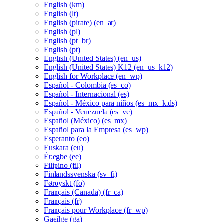
English ‎(km)‎
English ‎(lt)‎
English (pirate) ‎(en_ar)‎
English ‎(pl)‎
English ‎(pt_br)‎
English ‎(pt)‎
English (United States) ‎(en_us)‎
English (United States) K12 ‎(en_us_k12)‎
English for Workplace ‎(en_wp)‎
Español - Colombia ‎(es_co)‎
Español - Internacional ‎(es)‎
Español - México para niños ‎(es_mx_kids)‎
Español - Venezuela ‎(es_ve)‎
Español (México) ‎(es_mx)‎
Español para la Empresa ‎(es_wp)‎
Esperanto ‎(eo)‎
Euskara ‎(eu)‎
Èʋegbe ‎(ee)‎
Filipino ‎(fil)‎
Finlandssvenska ‎(sv_fi)‎
Føroyskt ‎(fo)‎
Français (Canada) ‎(fr_ca)‎
Français ‎(fr)‎
Français pour Workplace ‎(fr_wp)‎
Gaeilge ‎(ga)‎