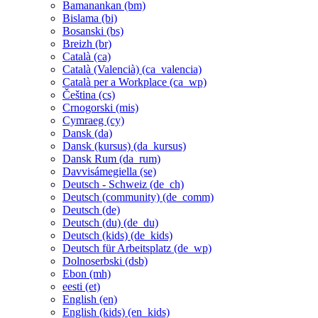
Bamanankan ‎(bm)‎
Bislama ‎(bi)‎
Bosanski ‎(bs)‎
Breizh ‎(br)‎
Català ‎(ca)‎
Català (Valencià) ‎(ca_valencia)‎
Català per a Workplace ‎(ca_wp)‎
Čeština ‎(cs)‎
Crnogorski ‎(mis)‎
Cymraeg ‎(cy)‎
Dansk ‎(da)‎
Dansk (kursus) ‎(da_kursus)‎
Dansk Rum ‎(da_rum)‎
Davvisámegiella ‎(se)‎
Deutsch - Schweiz ‎(de_ch)‎
Deutsch (community) ‎(de_comm)‎
Deutsch ‎(de)‎
Deutsch (du) ‎(de_du)‎
Deutsch (kids) ‎(de_kids)‎
Deutsch für Arbeitsplatz ‎(de_wp)‎
Dolnoserbski ‎(dsb)‎
Ebon ‎(mh)‎
eesti ‎(et)‎
English ‎(en)‎
English (kids) ‎(en_kids)‎