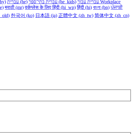
y)‎
עברית ‎(he)‎
עברית בתי־ספר ‎(he_kids)‎
עברית עבור Workplace
e)‎
मराठी ‎(mr)‎
वर्कप्लेस के लिए हिंदी ‎(hi_wp)‎
हिंदी ‎(hi)‎
বাংলা ‎(bn)‎
ਪੰਜਾਬੀ
m_old)‎
한국어 ‎(ko)‎
日本語 ‎(ja)‎
正體中文 ‎(zh_tw)‎
简体中文 ‎(zh_cn)‎