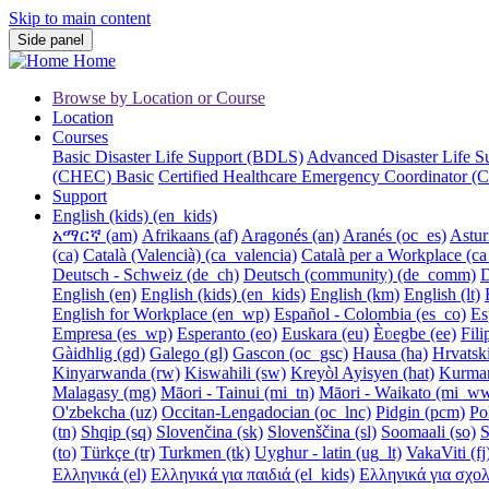
Skip to main content
Side panel
Home
Browse by Location or Course
Location
Courses
Basic Disaster Life Support (BDLS)
Advanced Disaster Life 
(CHEC) Basic
Certified Healthcare Emergency Coordinator
Support
English (kids) ‎(en_kids)‎
አማርኛ ‎(am)‎
Afrikaans ‎(af)‎
Aragonés ‎(an)‎
Aranés ‎(oc_es)‎
Asturi
‎(ca)‎
Català (Valencià) ‎(ca_valencia)‎
Català per a Workplace ‎(ca
Deutsch - Schweiz ‎(de_ch)‎
Deutsch (community) ‎(de_comm)‎
D
English ‎(en)‎
English (kids) ‎(en_kids)‎
English ‎(km)‎
English ‎(lt)‎
English for Workplace ‎(en_wp)‎
Español - Colombia ‎(es_co)‎
Es
Empresa ‎(es_wp)‎
Esperanto ‎(eo)‎
Euskara ‎(eu)‎
Èʋegbe ‎(ee)‎
Filip
Gàidhlig ‎(gd)‎
Galego ‎(gl)‎
Gascon ‎(oc_gsc)‎
Hausa ‎(ha)‎
Hrvatski 
Kinyarwanda ‎(rw)‎
Kiswahili ‎(sw)‎
Kreyòl Ayisyen ‎(hat)‎
Kurmanj
Malagasy ‎(mg)‎
Māori - Tainui ‎(mi_tn)‎
Māori - Waikato ‎(mi_w
O'zbekcha ‎(uz)‎
Occitan-Lengadocian ‎(oc_lnc)‎
Pidgin ‎(pcm)‎
Pol
‎(tn)‎
Shqip ‎(sq)‎
Slovenčina ‎(sk)‎
Slovenščina ‎(sl)‎
Soomaali ‎(so)‎
S
‎(to)‎
Türkçe ‎(tr)‎
Turkmen ‎(tk)‎
Uyghur - latin ‎(ug_lt)‎
VakaViti ‎(fj)
Ελληνικά ‎(el)‎
Ελληνικά για παιδιά ‎(el_kids)‎
Ελληνικά για σχολές