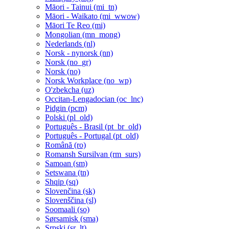
Māori - Tainui ‎(mi_tn)‎
Māori - Waikato ‎(mi_wwow)‎
Māori Te Reo ‎(mi)‎
Mongolian ‎(mn_mong)‎
Nederlands ‎(nl)‎
Norsk - nynorsk ‎(nn)‎
Norsk ‎(no_gr)‎
Norsk ‎(no)‎
Norsk Workplace ‎(no_wp)‎
O'zbekcha ‎(uz)‎
Occitan-Lengadocian ‎(oc_lnc)‎
Pidgin ‎(pcm)‎
Polski ‎(pl_old)‎
Português - Brasil ‎(pt_br_old)‎
Português - Portugal ‎(pt_old)‎
Română ‎(ro)‎
Romansh Sursilvan ‎(rm_surs)‎
Samoan ‎(sm)‎
Setswana ‎(tn)‎
Shqip ‎(sq)‎
Slovenčina ‎(sk)‎
Slovenščina ‎(sl)‎
Soomaali ‎(so)‎
Sørsamisk ‎(sma)‎
Srpski ‎(sr_lt)‎