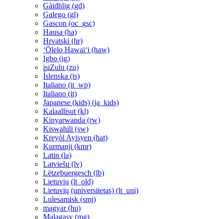
Gàidhlig ‎(gd)‎
Galego ‎(gl)‎
Gascon ‎(oc_gsc)‎
Hausa ‎(ha)‎
Hrvatski ‎(hr)‎
ʻŌlelo Hawaiʻi ‎(haw)‎
Igbo ‎(ig)‎
isiZulu ‎(zu)‎
Íslenska ‎(is)‎
Italiano ‎(it_wp)‎
Italiano ‎(it)‎
Japanese (kids) ‎(ja_kids)‎
Kalaallisut ‎(kl)‎
Kinyarwanda ‎(rw)‎
Kiswahili ‎(sw)‎
Kreyòl Ayisyen ‎(hat)‎
Kurmanji ‎(kmr)‎
Latin ‎(la)‎
Latviešu ‎(lv)‎
Lëtzebuergesch ‎(lb)‎
Lietuvių ‎(lt_old)‎
Lietuvių (universitetas) ‎(lt_uni)‎
Lulesamisk ‎(smj)‎
magyar ‎(hu)‎
Malagasy ‎(mg)‎