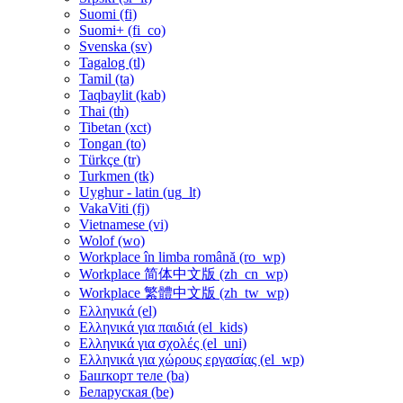
Suomi ‎(fi)‎
Suomi+ ‎(fi_co)‎
Svenska ‎(sv)‎
Tagalog ‎(tl)‎
Tamil ‎(ta)‎
Taqbaylit ‎(kab)‎
Thai ‎(th)‎
Tibetan ‎(xct)‎
Tongan ‎(to)‎
Türkçe ‎(tr)‎
Turkmen ‎(tk)‎
Uyghur - latin ‎(ug_lt)‎
VakaViti ‎(fj)‎
Vietnamese ‎(vi)‎
Wolof ‎(wo)‎
Workplace în limba română ‎(ro_wp)‎
Workplace 简体中文版 ‎(zh_cn_wp)‎
Workplace 繁體中文版 ‎(zh_tw_wp)‎
Ελληνικά ‎(el)‎
Ελληνικά για παιδιά ‎(el_kids)‎
Ελληνικά για σχολές ‎(el_uni)‎
Ελληνικά για χώρους εργασίας ‎(el_wp)‎
Башҡорт теле ‎(ba)‎
Беларуская ‎(be)‎