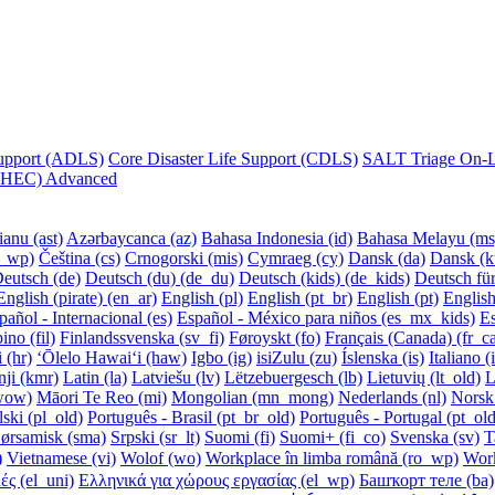
Support (ADLS)
Core Disaster Life Support (CDLS)
SALT Triage On-Li
 (CHEC) Advanced
anu ‎(ast)‎
Azərbaycanca ‎(az)‎
Bahasa Indonesia ‎(id)‎
Bahasa Melayu ‎(ms)
_wp)‎
Čeština ‎(cs)‎
Crnogorski ‎(mis)‎
Cymraeg ‎(cy)‎
Dansk ‎(da)‎
Dansk (ku
eutsch ‎(de)‎
Deutsch (du) ‎(de_du)‎
Deutsch (kids) ‎(de_kids)‎
Deutsch für
English (pirate) ‎(en_ar)‎
English ‎(pl)‎
English ‎(pt_br)‎
English ‎(pt)‎
English
pañol - Internacional ‎(es)‎
Español - México para niños ‎(es_mx_kids)‎
Es
ino ‎(fil)‎
Finlandssvenska ‎(sv_fi)‎
Føroyskt ‎(fo)‎
Français (Canada) ‎(fr_ca
‎(hr)‎
ʻŌlelo Hawaiʻi ‎(haw)‎
Igbo ‎(ig)‎
isiZulu ‎(zu)‎
Íslenska ‎(is)‎
Italiano ‎(
i ‎(kmr)‎
Latin ‎(la)‎
Latviešu ‎(lv)‎
Lëtzebuergesch ‎(lb)‎
Lietuvių ‎(lt_old)‎
L
wow)‎
Māori Te Reo ‎(mi)‎
Mongolian ‎(mn_mong)‎
Nederlands ‎(nl)‎
Norsk 
ski ‎(pl_old)‎
Português - Brasil ‎(pt_br_old)‎
Português - Portugal ‎(pt_old
ørsamisk ‎(sma)‎
Srpski ‎(sr_lt)‎
Suomi ‎(fi)‎
Suomi+ ‎(fi_co)‎
Svenska ‎(sv)‎
T
‎
Vietnamese ‎(vi)‎
Wolof ‎(wo)‎
Workplace în limba română ‎(ro_wp)‎
Wor
 ‎(el_uni)‎
Ελληνικά για χώρους εργασίας ‎(el_wp)‎
Башҡорт теле ‎(ba)‎