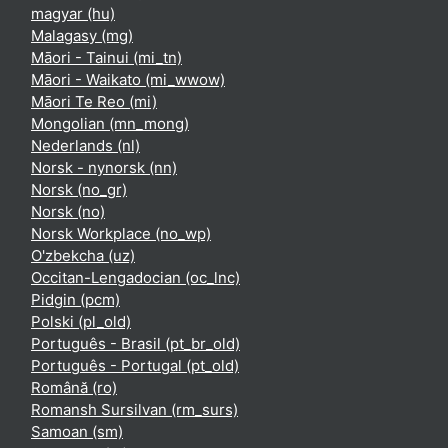
magyar ‎(hu)‎
Malagasy ‎(mg)‎
Māori - Tainui ‎(mi_tn)‎
Māori - Waikato ‎(mi_wwow)‎
Māori Te Reo ‎(mi)‎
Mongolian ‎(mn_mong)‎
Nederlands ‎(nl)‎
Norsk - nynorsk ‎(nn)‎
Norsk ‎(no_gr)‎
Norsk ‎(no)‎
Norsk Workplace ‎(no_wp)‎
O'zbekcha ‎(uz)‎
Occitan-Lengadocian ‎(oc_lnc)‎
Pidgin ‎(pcm)‎
Polski ‎(pl_old)‎
Português - Brasil ‎(pt_br_old)‎
Português - Portugal ‎(pt_old)‎
Română ‎(ro)‎
Romansh Sursilvan ‎(rm_surs)‎
Samoan ‎(sm)‎