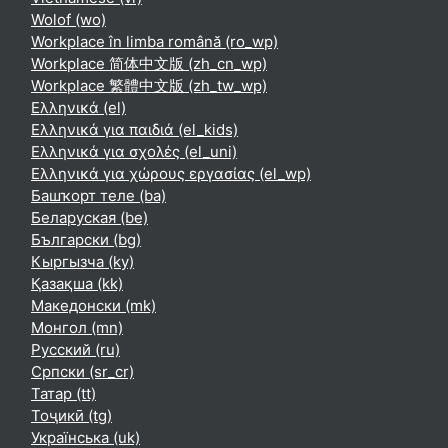
Wolof ‎(wo)‎
Workplace în limba română ‎(ro_wp)‎
Workplace 简体中文版 ‎(zh_cn_wp)‎
Workplace 繁體中文版 ‎(zh_tw_wp)‎
Ελληνικά ‎(el)‎
Ελληνικά για παιδιά ‎(el_kids)‎
Ελληνικά για σχολές ‎(el_uni)‎
Ελληνικά για χώρους εργασίας ‎(el_wp)‎
Башҡорт теле ‎(ba)‎
Беларуская ‎(be)‎
Български ‎(bg)‎
Кыргызча ‎(ky)‎
Қазақша ‎(kk)‎
Македонски ‎(mk)‎
Монгол ‎(mn)‎
Русский ‎(ru)‎
Српски ‎(sr_cr)‎
Татар ‎(tt)‎
Тоҷикӣ ‎(tg)‎
Українська ‎(uk)‎