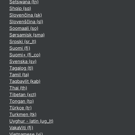
Setswana ‎(tn)‎
Shqip ‎(sq)‎
Slovenčina ‎(sk)‎
Slovenščina ‎(sl)‎
Soomaali ‎(so)‎
Sørsamisk ‎(sma)‎
Srpski ‎(sr_lt)‎
Suomi ‎(fi)‎
Suomi+ ‎(fi_co)‎
Svenska ‎(sv)‎
Tagalog ‎(tl)‎
Tamil ‎(ta)‎
Taqbaylit ‎(kab)‎
Thai ‎(th)‎
Tibetan ‎(xct)‎
Tongan ‎(to)‎
Türkçe ‎(tr)‎
Turkmen ‎(tk)‎
Uyghur - latin ‎(ug_lt)‎
VakaViti ‎(fj)‎
Vietnamese ‎(vi)‎