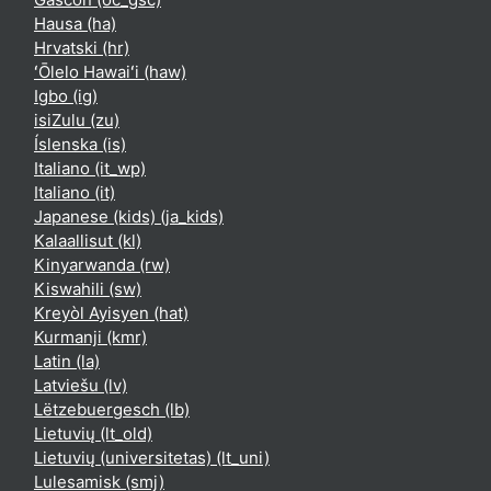
Hausa ‎(ha)‎
Hrvatski ‎(hr)‎
ʻŌlelo Hawaiʻi ‎(haw)‎
Igbo ‎(ig)‎
isiZulu ‎(zu)‎
Íslenska ‎(is)‎
Italiano ‎(it_wp)‎
Italiano ‎(it)‎
Japanese (kids) ‎(ja_kids)‎
Kalaallisut ‎(kl)‎
Kinyarwanda ‎(rw)‎
Kiswahili ‎(sw)‎
Kreyòl Ayisyen ‎(hat)‎
Kurmanji ‎(kmr)‎
Latin ‎(la)‎
Latviešu ‎(lv)‎
Lëtzebuergesch ‎(lb)‎
Lietuvių ‎(lt_old)‎
Lietuvių (universitetas) ‎(lt_uni)‎
Lulesamisk ‎(smj)‎