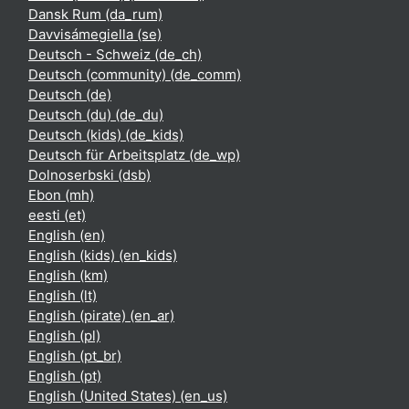
Dansk Rum ‎(da_rum)‎
Davvisámegiella ‎(se)‎
Deutsch - Schweiz ‎(de_ch)‎
Deutsch (community) ‎(de_comm)‎
Deutsch ‎(de)‎
Deutsch (du) ‎(de_du)‎
Deutsch (kids) ‎(de_kids)‎
Deutsch für Arbeitsplatz ‎(de_wp)‎
Dolnoserbski ‎(dsb)‎
Ebon ‎(mh)‎
eesti ‎(et)‎
English ‎(en)‎
English (kids) ‎(en_kids)‎
English ‎(km)‎
English ‎(lt)‎
English (pirate) ‎(en_ar)‎
English ‎(pl)‎
English ‎(pt_br)‎
English ‎(pt)‎
English (United States) ‎(en_us)‎