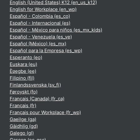
English (United States) K12 ‎(en_us_k12)‎
English for Workplace ‎(en_wp)‎
Español - Colombia ‎(es_co)‎
Español - Internacional ‎(es)‎
Español - México para niños ‎(es_mx_kids)‎
Español - Venezuela ‎(es_ve)‎
Español (México) ‎(es_mx)‎
Español para la Empresa ‎(es_wp)‎
Esperanto ‎(eo)‎
Euskara ‎(eu)‎
Èʋegbe ‎(ee)‎
Filipino ‎(fil)‎
Finlandssvenska ‎(sv_fi)‎
Føroyskt ‎(fo)‎
Français (Canada) ‎(fr_ca)‎
Français ‎(fr)‎
Français pour Workplace ‎(fr_wp)‎
Gaeilge ‎(ga)‎
Gàidhlig ‎(gd)‎
Galego ‎(gl)‎
Gascon ‎(oc_gsc)‎