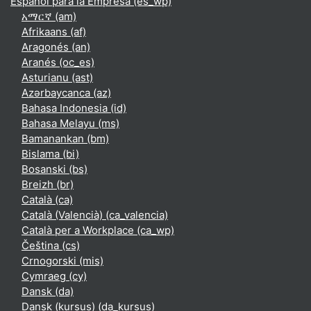
Español para la Empresa ‎(es_wp)‎
አማርኛ ‎(am)‎
Afrikaans ‎(af)‎
Aragonés ‎(an)‎
Aranés ‎(oc_es)‎
Asturianu ‎(ast)‎
Azərbaycanca ‎(az)‎
Bahasa Indonesia ‎(id)‎
Bahasa Melayu ‎(ms)‎
Bamanankan ‎(bm)‎
Bislama ‎(bi)‎
Bosanski ‎(bs)‎
Breizh ‎(br)‎
Català ‎(ca)‎
Català (Valencià) ‎(ca_valencia)‎
Català per a Workplace ‎(ca_wp)‎
Čeština ‎(cs)‎
Crnogorski ‎(mis)‎
Cymraeg ‎(cy)‎
Dansk ‎(da)‎
Dansk (kursus) ‎(da_kursus)‎