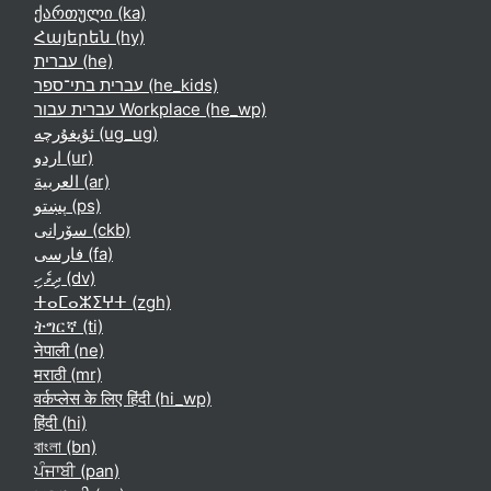
ქართული ‎(ka)‎
Հայերեն ‎(hy)‎
עברית ‎(he)‎
עברית בתי־ספר ‎(he_kids)‎
עברית עבור Workplace ‎(he_wp)‎
ئۇيغۇرچە ‎(ug_ug)‎
اردو ‎(ur)‎
العربية ‎(ar)‎
پښتو ‎(ps)‎
سۆرانی ‎(ckb)‎
فارسی ‎(fa)‎
ދިވެހި ‎(dv)‎
ⵜⴰⵎⴰⵣⵉⵖⵜ ‎(zgh)‎
ትግርኛ ‎(ti)‎
नेपाली ‎(ne)‎
मराठी ‎(mr)‎
वर्कप्लेस के लिए हिंदी ‎(hi_wp)‎
हिंदी ‎(hi)‎
বাংলা ‎(bn)‎
ਪੰਜਾਬੀ ‎(pan)‎