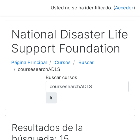
Salta al contenido principal
Usted no se ha identificado. (
Acceder
)
National Disaster Life
Support Foundation
Página Principal
Cursos
Buscar
coursesearchADLS
Buscar cursos
Ir
Resultados de la
búsqueda: 15