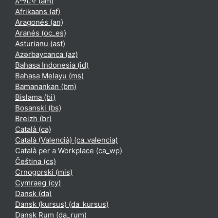
አማርኛ ‎(am)‎
Afrikaans ‎(af)‎
Aragonés ‎(an)‎
Aranés ‎(oc_es)‎
Asturianu ‎(ast)‎
Azərbaycanca ‎(az)‎
Bahasa Indonesia ‎(id)‎
Bahasa Melayu ‎(ms)‎
Bamanankan ‎(bm)‎
Bislama ‎(bi)‎
Bosanski ‎(bs)‎
Breizh ‎(br)‎
Català ‎(ca)‎
Català (Valencià) ‎(ca_valencia)‎
Català per a Workplace ‎(ca_wp)‎
Čeština ‎(cs)‎
Crnogorski ‎(mis)‎
Cymraeg ‎(cy)‎
Dansk ‎(da)‎
Dansk (kursus) ‎(da_kursus)‎
Dansk Rum ‎(da_rum)‎