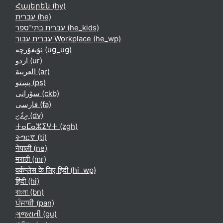
Հայերեն ‎(hy)‎
עברית ‎(he)‎
עברית בתי־ספר ‎(he_kids)‎
עברית עבור Workplace ‎(he_wp)‎
ئۇيغۇرچە ‎(ug_ug)‎
اردو ‎(ur)‎
العربية ‎(ar)‎
پښتو ‎(ps)‎
سۆرانی ‎(ckb)‎
فارسی ‎(fa)‎
ދިވެހި ‎(dv)‎
ⵜⴰⵎⴰⵣⵉⵖⵜ ‎(zgh)‎
ትግርኛ ‎(ti)‎
नेपाली ‎(ne)‎
मराठी ‎(mr)‎
वर्कप्लेस के लिए हिंदी ‎(hi_wp)‎
हिंदी ‎(hi)‎
বাংলা ‎(bn)‎
ਪੰਜਾਬੀ ‎(pan)‎
ગુજરાતી ‎(gu)‎