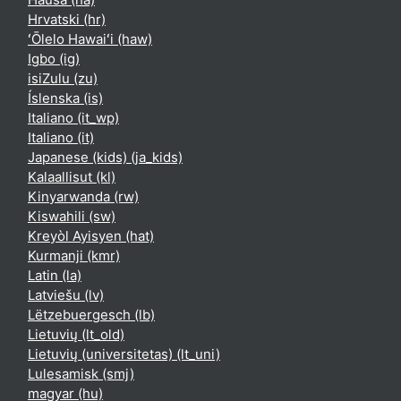
Hrvatski ‎(hr)‎
ʻŌlelo Hawaiʻi ‎(haw)‎
Igbo ‎(ig)‎
isiZulu ‎(zu)‎
Íslenska ‎(is)‎
Italiano ‎(it_wp)‎
Italiano ‎(it)‎
Japanese (kids) ‎(ja_kids)‎
Kalaallisut ‎(kl)‎
Kinyarwanda ‎(rw)‎
Kiswahili ‎(sw)‎
Kreyòl Ayisyen ‎(hat)‎
Kurmanji ‎(kmr)‎
Latin ‎(la)‎
Latviešu ‎(lv)‎
Lëtzebuergesch ‎(lb)‎
Lietuvių ‎(lt_old)‎
Lietuvių (universitetas) ‎(lt_uni)‎
Lulesamisk ‎(smj)‎
magyar ‎(hu)‎