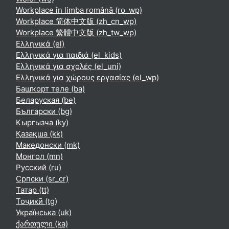
Workplace în limba română ‎(ro_wp)‎
Workplace 简体中文版 ‎(zh_cn_wp)‎
Workplace 繁體中文版 ‎(zh_tw_wp)‎
Ελληνικά ‎(el)‎
Ελληνικά για παιδιά ‎(el_kids)‎
Ελληνικά για σχολές ‎(el_uni)‎
Ελληνικά για χώρους εργασίας ‎(el_wp)‎
Башҡорт теле ‎(ba)‎
Беларуская ‎(be)‎
Български ‎(bg)‎
Кыргызча ‎(ky)‎
Қазақша ‎(kk)‎
Македонски ‎(mk)‎
Монгол ‎(mn)‎
Русский ‎(ru)‎
Српски ‎(sr_cr)‎
Татар ‎(tt)‎
Тоҷикӣ ‎(tg)‎
Українська ‎(uk)‎
ქართული ‎(ka)‎