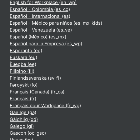
English for Workplace ‎(en_wp)‎
Español - Colombia ‎(es_co)‎
Español - Internacional ‎(es)‎
Español - México para niños ‎(es_mx_kids)‎
Español - Venezuela ‎(es_ve)‎
Español (México) ‎(es_mx)‎
Español para la Empresa ‎(es_wp)‎
Esperanto ‎(eo)‎
Euskara ‎(eu)‎
Èʋegbe ‎(ee)‎
Filipino ‎(fil)‎
Finlandssvenska ‎(sv_fi)‎
Føroyskt ‎(fo)‎
Français (Canada) ‎(fr_ca)‎
Français ‎(fr)‎
Français pour Workplace ‎(fr_wp)‎
Gaeilge ‎(ga)‎
Gàidhlig ‎(gd)‎
Galego ‎(gl)‎
Gascon ‎(oc_gsc)‎
Hausa ‎(ha)‎