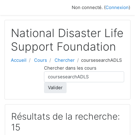
Passer au contenu principal
Non connecté. (
Connexion
)
National Disaster Life
Support Foundation
Accueil
Cours
Chercher
coursesearchADLS
Chercher dans les cours
Valider
Résultats de la recherche:
15