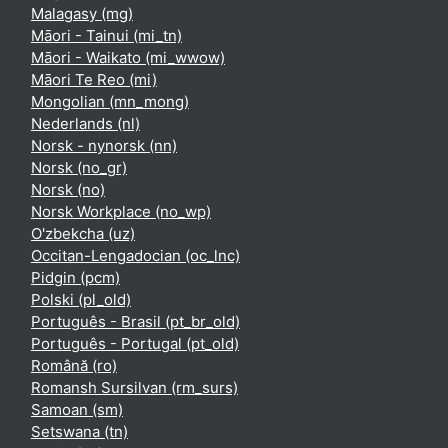
Malagasy ‎(mg)‎
Māori - Tainui ‎(mi_tn)‎
Māori - Waikato ‎(mi_wwow)‎
Māori Te Reo ‎(mi)‎
Mongolian ‎(mn_mong)‎
Nederlands ‎(nl)‎
Norsk - nynorsk ‎(nn)‎
Norsk ‎(no_gr)‎
Norsk ‎(no)‎
Norsk Workplace ‎(no_wp)‎
O'zbekcha ‎(uz)‎
Occitan-Lengadocian ‎(oc_lnc)‎
Pidgin ‎(pcm)‎
Polski ‎(pl_old)‎
Português - Brasil ‎(pt_br_old)‎
Português - Portugal ‎(pt_old)‎
Română ‎(ro)‎
Romansh Sursilvan ‎(rm_surs)‎
Samoan ‎(sm)‎
Setswana ‎(tn)‎