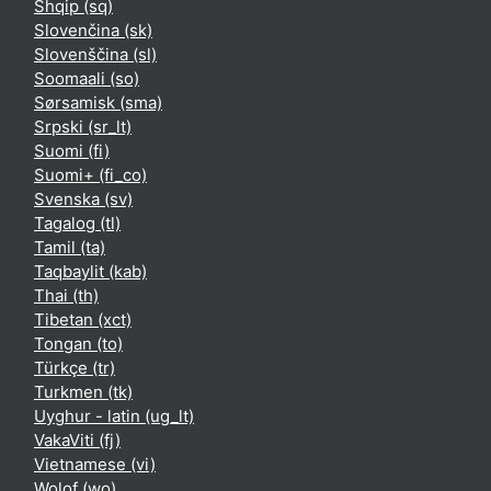
Shqip ‎(sq)‎
Slovenčina ‎(sk)‎
Slovenščina ‎(sl)‎
Soomaali ‎(so)‎
Sørsamisk ‎(sma)‎
Srpski ‎(sr_lt)‎
Suomi ‎(fi)‎
Suomi+ ‎(fi_co)‎
Svenska ‎(sv)‎
Tagalog ‎(tl)‎
Tamil ‎(ta)‎
Taqbaylit ‎(kab)‎
Thai ‎(th)‎
Tibetan ‎(xct)‎
Tongan ‎(to)‎
Türkçe ‎(tr)‎
Turkmen ‎(tk)‎
Uyghur - latin ‎(ug_lt)‎
VakaViti ‎(fj)‎
Vietnamese ‎(vi)‎
Wolof ‎(wo)‎