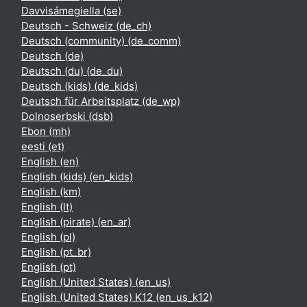
Davvisámegiella ‎(se)‎
Deutsch - Schweiz ‎(de_ch)‎
Deutsch (community) ‎(de_comm)‎
Deutsch ‎(de)‎
Deutsch (du) ‎(de_du)‎
Deutsch (kids) ‎(de_kids)‎
Deutsch für Arbeitsplatz ‎(de_wp)‎
Dolnoserbski ‎(dsb)‎
Ebon ‎(mh)‎
eesti ‎(et)‎
English ‎(en)‎
English (kids) ‎(en_kids)‎
English ‎(km)‎
English ‎(lt)‎
English (pirate) ‎(en_ar)‎
English ‎(pl)‎
English ‎(pt_br)‎
English ‎(pt)‎
English (United States) ‎(en_us)‎
English (United States) K12 ‎(en_us_k12)‎