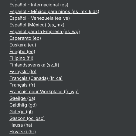
Español - Internacional ‎(es)‎
Español - México para niños ‎(es_mx_kids)‎
Español - Venezuela ‎(es_ve)‎
Español (México) ‎(es_mx)‎
Español para la Empresa ‎(es_wp)‎
Esperanto ‎(eo)‎
Euskara ‎(eu)‎
Èʋegbe ‎(ee)‎
Filipino ‎(fil)‎
Finlandssvenska ‎(sv_fi)‎
Føroyskt ‎(fo)‎
Français (Canada) ‎(fr_ca)‎
Français ‎(fr)‎
Français pour Workplace ‎(fr_wp)‎
Gaeilge ‎(ga)‎
Gàidhlig ‎(gd)‎
Galego ‎(gl)‎
Gascon ‎(oc_gsc)‎
Hausa ‎(ha)‎
Hrvatski ‎(hr)‎