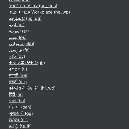
עברית בתי־ספר ‎(he_kids)‎
עברית עבור Workplace ‎(he_wp)‎
ئۇيغۇرچە ‎(ug_ug)‎
اردو ‎(ur)‎
العربية ‎(ar)‎
پښتو ‎(ps)‎
سۆرانی ‎(ckb)‎
فارسی ‎(fa)‎
ދިވެހި ‎(dv)‎
ⵜⴰⵎⴰⵣⵉⵖⵜ ‎(zgh)‎
ትግርኛ ‎(ti)‎
नेपाली ‎(ne)‎
मराठी ‎(mr)‎
वर्कप्लेस के लिए हिंदी ‎(hi_wp)‎
हिंदी ‎(hi)‎
বাংলা ‎(bn)‎
ਪੰਜਾਬੀ ‎(pan)‎
ગુજરાતી ‎(gu)‎
ଓଡ଼ିଆ ‎(or)‎
தமிழ் ‎(ta_lk)‎