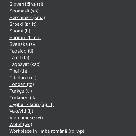
Slovenščina ‎(sl)‎
Soomaali ‎(so)‎
Sørsamisk ‎(sma)‎
Srpski ‎(sr_lt)‎
Suomi ‎(fi)‎
Suomi+ ‎(fi_co)‎
Svenska ‎(sv)‎
Tagalog ‎(tl)‎
Tamil ‎(ta)‎
Taqbaylit ‎(kab)‎
Thai ‎(th)‎
Tibetan ‎(xct)‎
Tongan ‎(to)‎
Türkçe ‎(tr)‎
Turkmen ‎(tk)‎
Uyghur - latin ‎(ug_lt)‎
VakaViti ‎(fj)‎
Vietnamese ‎(vi)‎
Wolof ‎(wo)‎
Workplace în limba română ‎(ro_wp)‎