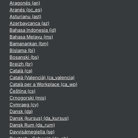
Aragonés ‎(an)‎
Aranés ‎(oc_es)‎
Asturianu ‎(ast)‎
Azərbaycanca ‎(az)‎
Bahasa Indonesia ‎(id)‎
Bahasa Melayu ‎(ms)‎
Bamanankan ‎(bm)‎
Bislama ‎(bi)‎
Bosanski ‎(bs)‎
Breizh ‎(br)‎
Català ‎(ca)‎
Català (Valencià) ‎(ca_valencia)‎
Català per a Workplace ‎(ca_wp)‎
Čeština ‎(cs)‎
Crnogorski ‎(mis)‎
Cymraeg ‎(cy)‎
Dansk ‎(da)‎
Dansk (kursus) ‎(da_kursus)‎
Dansk Rum ‎(da_rum)‎
Davvisámegiella ‎(se)‎