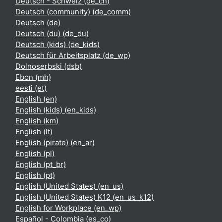
Deutsch - Schweiz ‎(de_ch)‎
Deutsch (community) ‎(de_comm)‎
Deutsch ‎(de)‎
Deutsch (du) ‎(de_du)‎
Deutsch (kids) ‎(de_kids)‎
Deutsch für Arbeitsplatz ‎(de_wp)‎
Dolnoserbski ‎(dsb)‎
Ebon ‎(mh)‎
eesti ‎(et)‎
English ‎(en)‎
English (kids) ‎(en_kids)‎
English ‎(km)‎
English ‎(lt)‎
English (pirate) ‎(en_ar)‎
English ‎(pl)‎
English ‎(pt_br)‎
English ‎(pt)‎
English (United States) ‎(en_us)‎
English (United States) K12 ‎(en_us_k12)‎
English for Workplace ‎(en_wp)‎
Español - Colombia ‎(es_co)‎