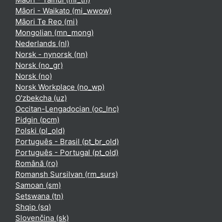
Māori - Waikato ‎(mi_wwow)‎
Māori Te Reo ‎(mi)‎
Mongolian ‎(mn_mong)‎
Nederlands ‎(nl)‎
Norsk - nynorsk ‎(nn)‎
Norsk ‎(no_gr)‎
Norsk ‎(no)‎
Norsk Workplace ‎(no_wp)‎
O'zbekcha ‎(uz)‎
Occitan-Lengadocian ‎(oc_lnc)‎
Pidgin ‎(pcm)‎
Polski ‎(pl_old)‎
Português - Brasil ‎(pt_br_old)‎
Português - Portugal ‎(pt_old)‎
Română ‎(ro)‎
Romansh Sursilvan ‎(rm_surs)‎
Samoan ‎(sm)‎
Setswana ‎(tn)‎
Shqip ‎(sq)‎
Slovenčina ‎(sk)‎