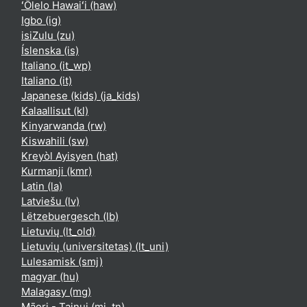
ʻŌlelo Hawaiʻi ‎(haw)‎
Igbo ‎(ig)‎
isiZulu ‎(zu)‎
Íslenska ‎(is)‎
Italiano ‎(it_wp)‎
Italiano ‎(it)‎
Japanese (kids) ‎(ja_kids)‎
Kalaallisut ‎(kl)‎
Kinyarwanda ‎(rw)‎
Kiswahili ‎(sw)‎
Kreyòl Ayisyen ‎(hat)‎
Kurmanji ‎(kmr)‎
Latin ‎(la)‎
Latviešu ‎(lv)‎
Lëtzebuergesch ‎(lb)‎
Lietuvių ‎(lt_old)‎
Lietuvių (universitetas) ‎(lt_uni)‎
Lulesamisk ‎(smj)‎
magyar ‎(hu)‎
Malagasy ‎(mg)‎
Māori - Tainui ‎(mi_tn)‎