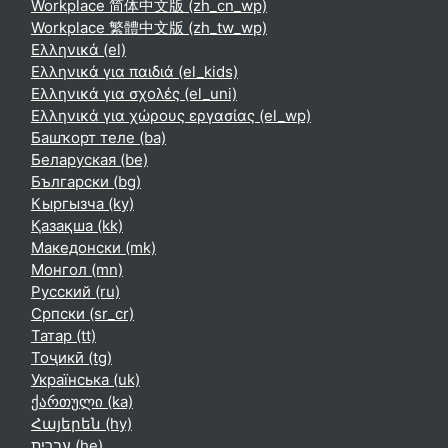
Workplace 简体中文版 ‎(zh_cn_wp)‎
Workplace 繁體中文版 ‎(zh_tw_wp)‎
Ελληνικά ‎(el)‎
Ελληνικά για παιδιά ‎(el_kids)‎
Ελληνικά για σχολές ‎(el_uni)‎
Ελληνικά για χώρους εργασίας ‎(el_wp)‎
Башҡорт теле ‎(ba)‎
Беларуская ‎(be)‎
Български ‎(bg)‎
Кыргызча ‎(ky)‎
Қазақша ‎(kk)‎
Македонски ‎(mk)‎
Монгол ‎(mn)‎
Русский ‎(ru)‎
Српски ‎(sr_cr)‎
Татар ‎(tt)‎
Тоҷикӣ ‎(tg)‎
Українська ‎(uk)‎
ქართული ‎(ka)‎
Հայերեն ‎(hy)‎
עברית ‎(he)‎