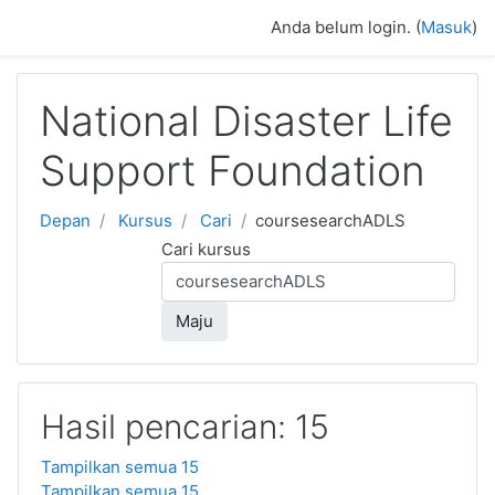
Loncat ke konten utama
Anda belum login. (
Masuk
)
National Disaster Life
Support Foundation
Depan
Kursus
Cari
coursesearchADLS
Cari kursus
Maju
Hasil pencarian: 15
Tampilkan semua 15
Tampilkan semua 15