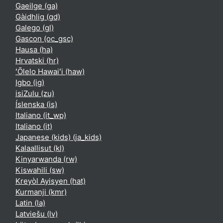
Gaeilge ‎(ga)‎
Gàidhlig ‎(gd)‎
Galego ‎(gl)‎
Gascon ‎(oc_gsc)‎
Hausa ‎(ha)‎
Hrvatski ‎(hr)‎
ʻŌlelo Hawaiʻi ‎(haw)‎
Igbo ‎(ig)‎
isiZulu ‎(zu)‎
Íslenska ‎(is)‎
Italiano ‎(it_wp)‎
Italiano ‎(it)‎
Japanese (kids) ‎(ja_kids)‎
Kalaallisut ‎(kl)‎
Kinyarwanda ‎(rw)‎
Kiswahili ‎(sw)‎
Kreyòl Ayisyen ‎(hat)‎
Kurmanji ‎(kmr)‎
Latin ‎(la)‎
Latviešu ‎(lv)‎