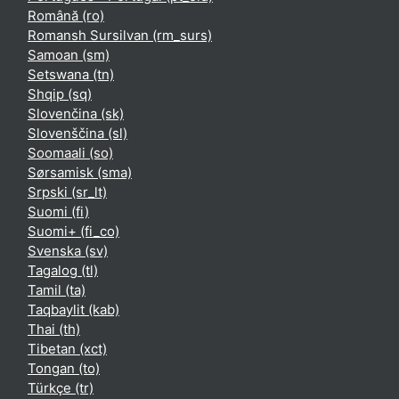
Română ‎(ro)‎
Romansh Sursilvan ‎(rm_surs)‎
Samoan ‎(sm)‎
Setswana ‎(tn)‎
Shqip ‎(sq)‎
Slovenčina ‎(sk)‎
Slovenščina ‎(sl)‎
Soomaali ‎(so)‎
Sørsamisk ‎(sma)‎
Srpski ‎(sr_lt)‎
Suomi ‎(fi)‎
Suomi+ ‎(fi_co)‎
Svenska ‎(sv)‎
Tagalog ‎(tl)‎
Tamil ‎(ta)‎
Taqbaylit ‎(kab)‎
Thai ‎(th)‎
Tibetan ‎(xct)‎
Tongan ‎(to)‎
Türkçe ‎(tr)‎