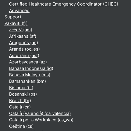
Certified Healthcare Emergency Coordinator (CHEC)
Advanced
Support
VakaViti ‎(fj)‎
አማርኛ ‎(am)‎
Afrikaans ‎(af)‎
Aragonés ‎(an)‎
Aranés ‎(oc_es)‎
Asturianu ‎(ast)‎
Azərbaycanca ‎(az)‎
Bahasa Indonesia ‎(id)‎
Bahasa Melayu ‎(ms)‎
Bamanankan ‎(bm)‎
Bislama ‎(bi)‎
Bosanski ‎(bs)‎
Breizh ‎(br)‎
Català ‎(ca)‎
Català (Valencià) ‎(ca_valencia)‎
Català per a Workplace ‎(ca_wp)‎
Čeština ‎(cs)‎