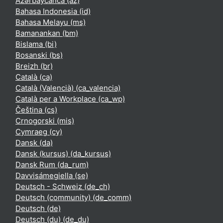
Azərbaycanca ‎(az)‎
Bahasa Indonesia ‎(id)‎
Bahasa Melayu ‎(ms)‎
Bamanankan ‎(bm)‎
Bislama ‎(bi)‎
Bosanski ‎(bs)‎
Breizh ‎(br)‎
Català ‎(ca)‎
Català (Valencià) ‎(ca_valencia)‎
Català per a Workplace ‎(ca_wp)‎
Čeština ‎(cs)‎
Crnogorski ‎(mis)‎
Cymraeg ‎(cy)‎
Dansk ‎(da)‎
Dansk (kursus) ‎(da_kursus)‎
Dansk Rum ‎(da_rum)‎
Davvisámegiella ‎(se)‎
Deutsch - Schweiz ‎(de_ch)‎
Deutsch (community) ‎(de_comm)‎
Deutsch ‎(de)‎
Deutsch (du) ‎(de_du)‎