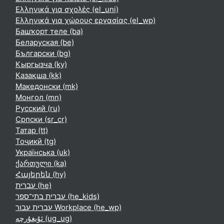
Ελληνικά για σχολές ‎(el_uni)‎
Ελληνικά για χώρους εργασίας ‎(el_wp)‎
Башҡорт теле ‎(ba)‎
Беларуская ‎(be)‎
Български ‎(bg)‎
Кыргызча ‎(ky)‎
Қазақша ‎(kk)‎
Македонски ‎(mk)‎
Монгол ‎(mn)‎
Русский ‎(ru)‎
Српски ‎(sr_cr)‎
Татар ‎(tt)‎
Тоҷикӣ ‎(tg)‎
Українська ‎(uk)‎
ქართული ‎(ka)‎
Հայերեն ‎(hy)‎
עברית ‎(he)‎
עברית בתי־ספר ‎(he_kids)‎
עברית עבור Workplace ‎(he_wp)‎
ئۇيغۇرچە ‎(ug_ug)‎