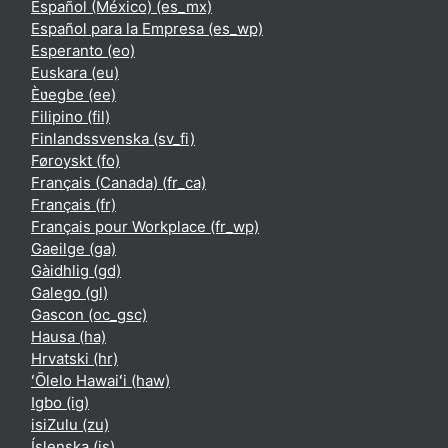
Español (México) ‎(es_mx)‎
Español para la Empresa ‎(es_wp)‎
Esperanto ‎(eo)‎
Euskara ‎(eu)‎
Èʋegbe ‎(ee)‎
Filipino ‎(fil)‎
Finlandssvenska ‎(sv_fi)‎
Føroyskt ‎(fo)‎
Français (Canada) ‎(fr_ca)‎
Français ‎(fr)‎
Français pour Workplace ‎(fr_wp)‎
Gaeilge ‎(ga)‎
Gàidhlig ‎(gd)‎
Galego ‎(gl)‎
Gascon ‎(oc_gsc)‎
Hausa ‎(ha)‎
Hrvatski ‎(hr)‎
ʻŌlelo Hawaiʻi ‎(haw)‎
Igbo ‎(ig)‎
isiZulu ‎(zu)‎
Íslenska ‎(is)‎