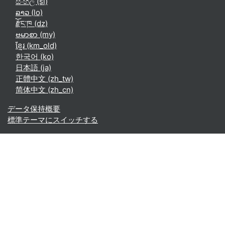
සිංහල ‎(si)‎
ລາວ ‎(lo)‎
རྫོང་ཁ ‎(dz)‎
ဗမာစာ ‎(my)‎
ខ្មែរ ‎(km_old)‎
한국어 ‎(ko)‎
日本語 ‎(ja)‎
正體中文 ‎(zh_tw)‎
简体中文 ‎(zh_cn)‎
データ保持概要
標準テーマにスイッチする