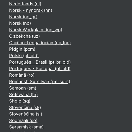
Nederlands ‎(nl)‎
Norsk - nynorsk ‎(nn)‎
Norsk ‎(no_gr)‎
Norsk ‎(no)‎
Norsk Workplace ‎(no_wp)‎
O'zbekcha ‎(uz)‎
Occitan-Lengadocian ‎(oc_lnc)‎
Pidgin ‎(pcm)‎
Polski ‎(pl_old)‎
Português - Brasil ‎(pt_br_old)‎
Português - Portugal ‎(pt_old)‎
Română ‎(ro)‎
Romansh Sursilvan ‎(rm_surs)‎
Samoan ‎(sm)‎
Setswana ‎(tn)‎
Shqip ‎(sq)‎
Slovenčina ‎(sk)‎
Slovenščina ‎(sl)‎
Soomaali ‎(so)‎
Sørsamisk ‎(sma)‎