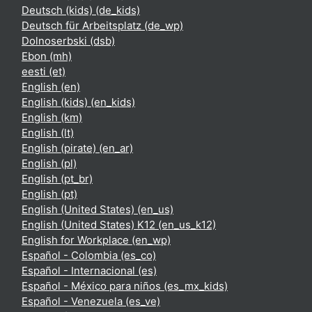
Deutsch (kids) ‎(de_kids)‎
Deutsch für Arbeitsplatz ‎(de_wp)‎
Dolnoserbski ‎(dsb)‎
Ebon ‎(mh)‎
eesti ‎(et)‎
English ‎(en)‎
English (kids) ‎(en_kids)‎
English ‎(km)‎
English ‎(lt)‎
English (pirate) ‎(en_ar)‎
English ‎(pl)‎
English ‎(pt_br)‎
English ‎(pt)‎
English (United States) ‎(en_us)‎
English (United States) K12 ‎(en_us_k12)‎
English for Workplace ‎(en_wp)‎
Español - Colombia ‎(es_co)‎
Español - Internacional ‎(es)‎
Español - México para niños ‎(es_mx_kids)‎
Español - Venezuela ‎(es_ve)‎