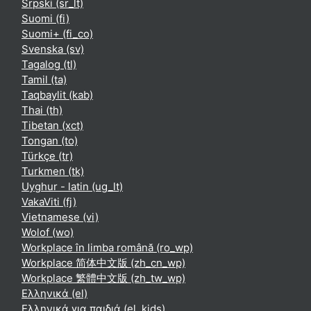
Srpski ‎(sr_lt)‎
Suomi ‎(fi)‎
Suomi+ ‎(fi_co)‎
Svenska ‎(sv)‎
Tagalog ‎(tl)‎
Tamil ‎(ta)‎
Taqbaylit ‎(kab)‎
Thai ‎(th)‎
Tibetan ‎(xct)‎
Tongan ‎(to)‎
Türkçe ‎(tr)‎
Turkmen ‎(tk)‎
Uyghur - latin ‎(ug_lt)‎
VakaViti ‎(fj)‎
Vietnamese ‎(vi)‎
Wolof ‎(wo)‎
Workplace în limba română ‎(ro_wp)‎
Workplace 简体中文版 ‎(zh_cn_wp)‎
Workplace 繁體中文版 ‎(zh_tw_wp)‎
Ελληνικά ‎(el)‎
Ελληνικά για παιδιά ‎(el_kids)‎