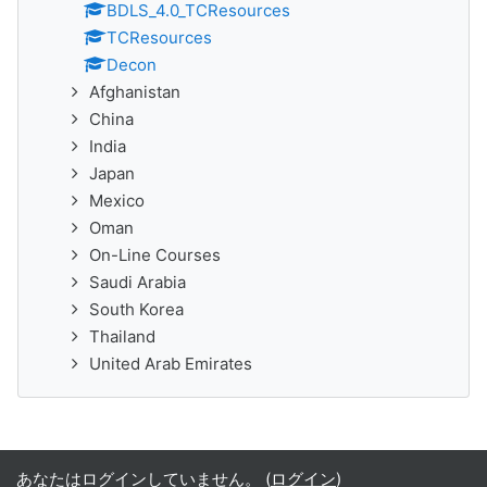
BDLS_4.0_TCResources
TCResources
Decon
Afghanistan
China
India
Japan
Mexico
Oman
On-Line Courses
Saudi Arabia
South Korea
Thailand
United Arab Emirates
あなたはログインしていません。 (
ログイン
)