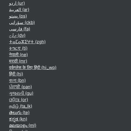
اردو ‎(ur)‎
العربية ‎(ar)‎
پښتو ‎(ps)‎
سۆرانی ‎(ckb)‎
فارسی ‎(fa)‎
ދިވެހި ‎(dv)‎
ⵜⴰⵎⴰⵣⵉⵖⵜ ‎(zgh)‎
ትግርኛ ‎(ti)‎
नेपाली ‎(ne)‎
मराठी ‎(mr)‎
वर्कप्लेस के लिए हिंदी ‎(hi_wp)‎
हिंदी ‎(hi)‎
বাংলা ‎(bn)‎
ਪੰਜਾਬੀ ‎(pan)‎
ગુજરાતી ‎(gu)‎
ଓଡ଼ିଆ ‎(or)‎
தமிழ் ‎(ta_lk)‎
తెలుగు ‎(te)‎
ಕನ್ನಡ ‎(kn)‎
മലയാളം ‎(ml)‎