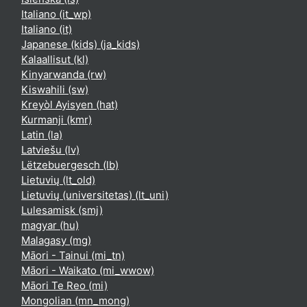
Italiano ‎(it_wp)‎
Italiano ‎(it)‎
Japanese (kids) ‎(ja_kids)‎
Kalaallisut ‎(kl)‎
Kinyarwanda ‎(rw)‎
Kiswahili ‎(sw)‎
Kreyòl Ayisyen ‎(hat)‎
Kurmanji ‎(kmr)‎
Latin ‎(la)‎
Latviešu ‎(lv)‎
Lëtzebuergesch ‎(lb)‎
Lietuvių ‎(lt_old)‎
Lietuvių (universitetas) ‎(lt_uni)‎
Lulesamisk ‎(smj)‎
magyar ‎(hu)‎
Malagasy ‎(mg)‎
Māori - Tainui ‎(mi_tn)‎
Māori - Waikato ‎(mi_wwow)‎
Māori Te Reo ‎(mi)‎
Mongolian ‎(mn_mong)‎