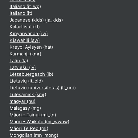
Italiano ‎(it_wp)‎
Italiano ‎(it)‎
Japanese (kids) ‎(ja_kids)‎
Kalaallisut ‎(kl)‎
Kinyarwanda ‎(rw)‎
Kiswahili ‎(sw)‎
Kreyòl Ayisyen ‎(hat)‎
Kurmanji ‎(kmr)‎
Latin ‎(la)‎
Latviešu ‎(lv)‎
Lëtzebuergesch ‎(lb)‎
Lietuvių ‎(lt_old)‎
Lietuvių (universitetas) ‎(lt_uni)‎
Lulesamisk ‎(smj)‎
magyar ‎(hu)‎
Malagasy ‎(mg)‎
Māori - Tainui ‎(mi_tn)‎
Māori - Waikato ‎(mi_wwow)‎
Māori Te Reo ‎(mi)‎
Mongolian ‎(mn_mong)‎