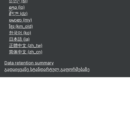
සිංහල ‎(si)‎
ລາວ ‎(lo)‎
རྫོང་ཁ ‎(dz)‎
ဗမာစာ ‎(my)‎
ខ្មែរ ‎(km_old)‎
한국어 ‎(ko)‎
日本語 ‎(ja)‎
正體中文 ‎(zh_tw)‎
简体中文 ‎(zh_cn)‎
Data retention summary
გადაიყვანე სტანდარტულ გაფორმებაზე