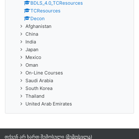
BDLS_4.0_TCResources
TCResources
Decon
Afghanistan
China
India
Japan
Mexico
Oman
On-Line Courses
Saudi Arabia
South Korea
Thailand
United Arab Emirates
თქვენ არ ხართ შემოსული (
შემოსვლა
)