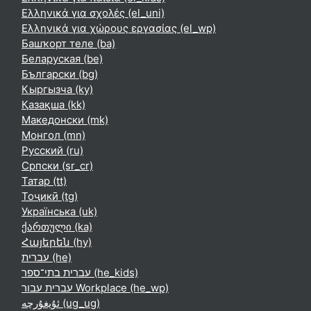
Ελληνικά για σχολές ‎(el_uni)‎
Ελληνικά για χώρους εργασίας ‎(el_wp)‎
Башҡорт теле ‎(ba)‎
Беларуская ‎(be)‎
Български ‎(bg)‎
Кыргызча ‎(ky)‎
Қазақша ‎(kk)‎
Македонски ‎(mk)‎
Монгол ‎(mn)‎
Русский ‎(ru)‎
Српски ‎(sr_cr)‎
Татар ‎(tt)‎
Тоҷикӣ ‎(tg)‎
Українська ‎(uk)‎
ქართული ‎(ka)‎
Հայերեն ‎(hy)‎
עברית ‎(he)‎
עברית בתי־ספר ‎(he_kids)‎
עברית עבור Workplace ‎(he_wp)‎
ئۇيغۇرچە ‎(ug_ug)‎