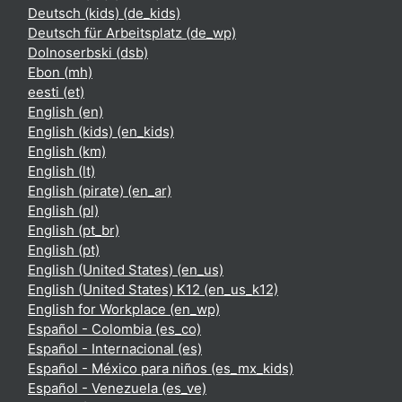
Deutsch (kids) ‎(de_kids)‎
Deutsch für Arbeitsplatz ‎(de_wp)‎
Dolnoserbski ‎(dsb)‎
Ebon ‎(mh)‎
eesti ‎(et)‎
English ‎(en)‎
English (kids) ‎(en_kids)‎
English ‎(km)‎
English ‎(lt)‎
English (pirate) ‎(en_ar)‎
English ‎(pl)‎
English ‎(pt_br)‎
English ‎(pt)‎
English (United States) ‎(en_us)‎
English (United States) K12 ‎(en_us_k12)‎
English for Workplace ‎(en_wp)‎
Español - Colombia ‎(es_co)‎
Español - Internacional ‎(es)‎
Español - México para niños ‎(es_mx_kids)‎
Español - Venezuela ‎(es_ve)‎