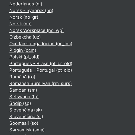
Nederlands ‎(nl)‎
Norsk - nynorsk ‎(nn)‎
Norsk ‎(no_gr)‎
Norsk ‎(no)‎
Norsk Workplace ‎(no_wp)‎
O'zbekcha ‎(uz)‎
Occitan-Lengadocian ‎(oc_lnc)‎
Pidgin ‎(pcm)‎
Polski ‎(pl_old)‎
Português - Brasil ‎(pt_br_old)‎
Português - Portugal ‎(pt_old)‎
Română ‎(ro)‎
Romansh Sursilvan ‎(rm_surs)‎
Samoan ‎(sm)‎
Setswana ‎(tn)‎
Shqip ‎(sq)‎
Slovenčina ‎(sk)‎
Slovenščina ‎(sl)‎
Soomaali ‎(so)‎
Sørsamisk ‎(sma)‎