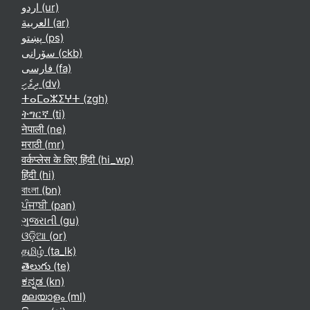
اردو ‎(ur)‎
العربية ‎(ar)‎
پښتو ‎(ps)‎
سۆرانی ‎(ckb)‎
فارسی ‎(fa)‎
ދިވެހި ‎(dv)‎
ⵜⴰⵎⴰⵣⵉⵖⵜ ‎(zgh)‎
ትግርኛ ‎(ti)‎
नेपाली ‎(ne)‎
मराठी ‎(mr)‎
वर्कप्लेस के लिए हिंदी ‎(hi_wp)‎
हिंदी ‎(hi)‎
বাংলা ‎(bn)‎
ਪੰਜਾਬੀ ‎(pan)‎
ગુજરાતી ‎(gu)‎
ଓଡ଼ିଆ ‎(or)‎
தமிழ் ‎(ta_lk)‎
తెలుగు ‎(te)‎
ಕನ್ನಡ ‎(kn)‎
മലയാളം ‎(ml)‎