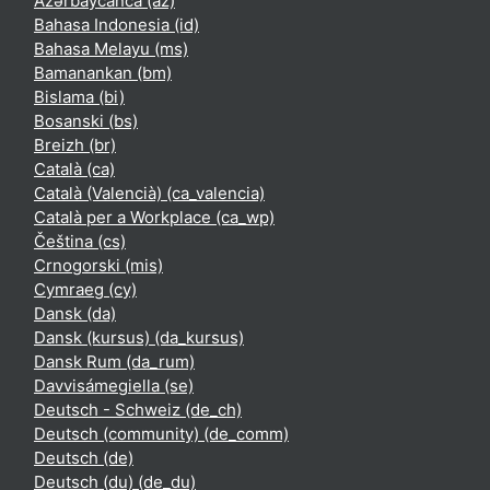
Azərbaycanca ‎(az)‎
Bahasa Indonesia ‎(id)‎
Bahasa Melayu ‎(ms)‎
Bamanankan ‎(bm)‎
Bislama ‎(bi)‎
Bosanski ‎(bs)‎
Breizh ‎(br)‎
Català ‎(ca)‎
Català (Valencià) ‎(ca_valencia)‎
Català per a Workplace ‎(ca_wp)‎
Čeština ‎(cs)‎
Crnogorski ‎(mis)‎
Cymraeg ‎(cy)‎
Dansk ‎(da)‎
Dansk (kursus) ‎(da_kursus)‎
Dansk Rum ‎(da_rum)‎
Davvisámegiella ‎(se)‎
Deutsch - Schweiz ‎(de_ch)‎
Deutsch (community) ‎(de_comm)‎
Deutsch ‎(de)‎
Deutsch (du) ‎(de_du)‎