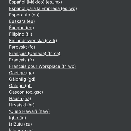
Español (México) ‎(es_mx)‎
Español para la Empresa ‎(es_wp)‎
Esperanto ‎(eo)‎
Euskara ‎(eu)‎
Èʋegbe ‎(ee)‎
Filipino ‎(fil)‎
Finlandssvenska ‎(sv_fi)‎
Føroyskt ‎(fo)‎
Français (Canada) ‎(fr_ca)‎
Français ‎(fr)‎
Français pour Workplace ‎(fr_wp)‎
Gaeilge ‎(ga)‎
Gàidhlig ‎(gd)‎
Galego ‎(gl)‎
Gascon ‎(oc_gsc)‎
Hausa ‎(ha)‎
Hrvatski ‎(hr)‎
ʻŌlelo Hawaiʻi ‎(haw)‎
Igbo ‎(ig)‎
isiZulu ‎(zu)‎
Íslenska ‎(is)‎