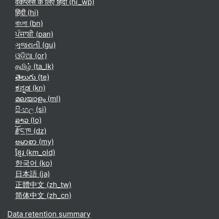
वर्कप्लेस के लिए हिंदी ‎(hi_wp)‎
हिंदी ‎(hi)‎
বাংলা ‎(bn)‎
ਪੰਜਾਬੀ ‎(pan)‎
ગુજરાતી ‎(gu)‎
ଓଡ଼ିଆ ‎(or)‎
தமிழ் ‎(ta_lk)‎
తెలుగు ‎(te)‎
ಕನ್ನಡ ‎(kn)‎
മലയാളം ‎(ml)‎
සිංහල ‎(si)‎
ລາວ ‎(lo)‎
རྫོང་ཁ ‎(dz)‎
ဗမာစာ ‎(my)‎
ខ្មែរ ‎(km_old)‎
한국어 ‎(ko)‎
日本語 ‎(ja)‎
正體中文 ‎(zh_tw)‎
简体中文 ‎(zh_cn)‎
Data retention summary