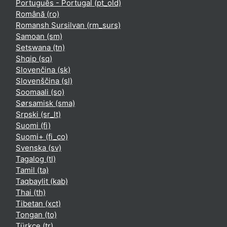
Português - Portugal ‎(pt_old)‎
Română ‎(ro)‎
Romansh Sursilvan ‎(rm_surs)‎
Samoan ‎(sm)‎
Setswana ‎(tn)‎
Shqip ‎(sq)‎
Slovenčina ‎(sk)‎
Slovenščina ‎(sl)‎
Soomaali ‎(so)‎
Sørsamisk ‎(sma)‎
Srpski ‎(sr_lt)‎
Suomi ‎(fi)‎
Suomi+ ‎(fi_co)‎
Svenska ‎(sv)‎
Tagalog ‎(tl)‎
Tamil ‎(ta)‎
Taqbaylit ‎(kab)‎
Thai ‎(th)‎
Tibetan ‎(xct)‎
Tongan ‎(to)‎
Türkçe ‎(tr)‎