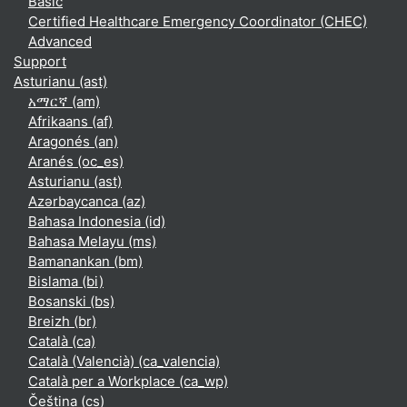
Basic
Certified Healthcare Emergency Coordinator (CHEC)
Advanced
Support
Asturianu ‎(ast)‎
አማርኛ ‎(am)‎
Afrikaans ‎(af)‎
Aragonés ‎(an)‎
Aranés ‎(oc_es)‎
Asturianu ‎(ast)‎
Azərbaycanca ‎(az)‎
Bahasa Indonesia ‎(id)‎
Bahasa Melayu ‎(ms)‎
Bamanankan ‎(bm)‎
Bislama ‎(bi)‎
Bosanski ‎(bs)‎
Breizh ‎(br)‎
Català ‎(ca)‎
Català (Valencià) ‎(ca_valencia)‎
Català per a Workplace ‎(ca_wp)‎
Čeština ‎(cs)‎