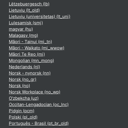
Lëtzebuergesch ‎(lb)‎
Lietuvių ‎(lt_old)‎
Lietuvių (universitetas) ‎(lt_uni)‎
Lulesamisk ‎(smj)‎
magyar ‎(hu)‎
Malagasy ‎(mg)‎
Māori - Tainui ‎(mi_tn)‎
Māori - Waikato ‎(mi_wwow)‎
Māori Te Reo ‎(mi)‎
Mongolian ‎(mn_mong)‎
Nederlands ‎(nl)‎
Norsk - nynorsk ‎(nn)‎
Norsk ‎(no_gr)‎
Norsk ‎(no)‎
Norsk Workplace ‎(no_wp)‎
O'zbekcha ‎(uz)‎
Occitan-Lengadocian ‎(oc_lnc)‎
Pidgin ‎(pcm)‎
Polski ‎(pl_old)‎
Português - Brasil ‎(pt_br_old)‎