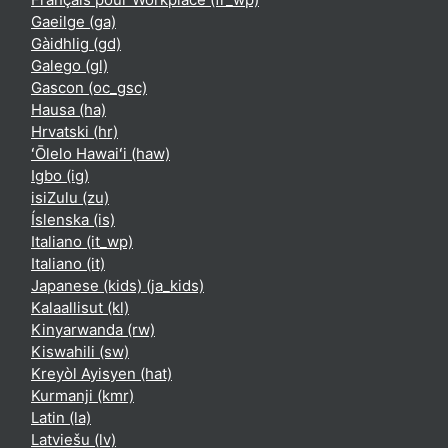
Gaeilge ‎(ga)‎
Gàidhlig ‎(gd)‎
Galego ‎(gl)‎
Gascon ‎(oc_gsc)‎
Hausa ‎(ha)‎
Hrvatski ‎(hr)‎
ʻŌlelo Hawaiʻi ‎(haw)‎
Igbo ‎(ig)‎
isiZulu ‎(zu)‎
Íslenska ‎(is)‎
Italiano ‎(it_wp)‎
Italiano ‎(it)‎
Japanese (kids) ‎(ja_kids)‎
Kalaallisut ‎(kl)‎
Kinyarwanda ‎(rw)‎
Kiswahili ‎(sw)‎
Kreyòl Ayisyen ‎(hat)‎
Kurmanji ‎(kmr)‎
Latin ‎(la)‎
Latviešu ‎(lv)‎