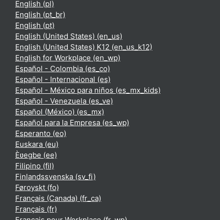
English ‎(pl)‎
English ‎(pt_br)‎
English ‎(pt)‎
English (United States) ‎(en_us)‎
English (United States) K12 ‎(en_us_k12)‎
English for Workplace ‎(en_wp)‎
Español - Colombia ‎(es_co)‎
Español - Internacional ‎(es)‎
Español - México para niños ‎(es_mx_kids)‎
Español - Venezuela ‎(es_ve)‎
Español (México) ‎(es_mx)‎
Español para la Empresa ‎(es_wp)‎
Esperanto ‎(eo)‎
Euskara ‎(eu)‎
Èʋegbe ‎(ee)‎
Filipino ‎(fil)‎
Finlandssvenska ‎(sv_fi)‎
Føroyskt ‎(fo)‎
Français (Canada) ‎(fr_ca)‎
Français ‎(fr)‎
Français pour Workplace ‎(fr_wp)‎