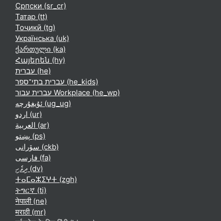
Српски ‎(sr_cr)‎
Татар ‎(tt)‎
Тоҷикӣ ‎(tg)‎
Українська ‎(uk)‎
ქართული ‎(ka)‎
Հայերեն ‎(hy)‎
עברית ‎(he)‎
עברית בתי־ספר ‎(he_kids)‎
עברית עבור Workplace ‎(he_wp)‎
ئۇيغۇرچە ‎(ug_ug)‎
اردو ‎(ur)‎
العربية ‎(ar)‎
پښتو ‎(ps)‎
سۆرانی ‎(ckb)‎
فارسی ‎(fa)‎
ދިވެހި ‎(dv)‎
ⵜⴰⵎⴰⵣⵉⵖⵜ ‎(zgh)‎
ትግርኛ ‎(ti)‎
नेपाली ‎(ne)‎
मराठी ‎(mr)‎