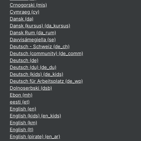
Crnogorski ‎(mis)‎
Cymraeg ‎(cy)‎
Dansk ‎(da)‎
Dansk (kursus) ‎(da_kursus)‎
Dansk Rum ‎(da_rum)‎
Davvisámegiella ‎(se)‎
Deutsch - Schweiz ‎(de_ch)‎
Deutsch (community) ‎(de_comm)‎
Deutsch ‎(de)‎
Deutsch (du) ‎(de_du)‎
Deutsch (kids) ‎(de_kids)‎
Deutsch für Arbeitsplatz ‎(de_wp)‎
Dolnoserbski ‎(dsb)‎
Ebon ‎(mh)‎
eesti ‎(et)‎
English ‎(en)‎
English (kids) ‎(en_kids)‎
English ‎(km)‎
English ‎(lt)‎
English (pirate) ‎(en_ar)‎