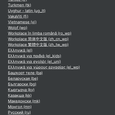
Turkmen ‎(tk)‎
Uyghur - latin ‎(ug_lt)‎
VakaViti ‎(fj)‎
Vietnamese ‎(vi)‎
Wolof ‎(wo)‎
Workplace în limba română ‎(ro_wp)‎
Workplace 简体中文版 ‎(zh_cn_wp)‎
Workplace 繁體中文版 ‎(zh_tw_wp)‎
Ελληνικά ‎(el)‎
Ελληνικά για παιδιά ‎(el_kids)‎
Ελληνικά για σχολές ‎(el_uni)‎
Ελληνικά για χώρους εργασίας ‎(el_wp)‎
Башҡорт теле ‎(ba)‎
Беларуская ‎(be)‎
Български ‎(bg)‎
Кыргызча ‎(ky)‎
Қазақша ‎(kk)‎
Македонски ‎(mk)‎
Монгол ‎(mn)‎
Русский ‎(ru)‎