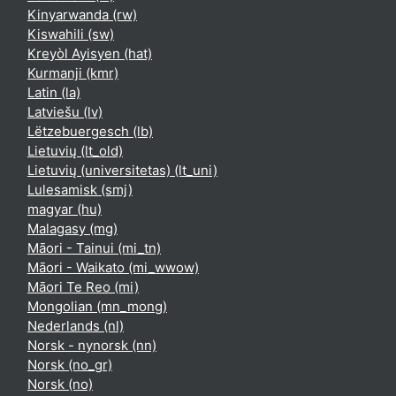
Kinyarwanda ‎(rw)‎
Kiswahili ‎(sw)‎
Kreyòl Ayisyen ‎(hat)‎
Kurmanji ‎(kmr)‎
Latin ‎(la)‎
Latviešu ‎(lv)‎
Lëtzebuergesch ‎(lb)‎
Lietuvių ‎(lt_old)‎
Lietuvių (universitetas) ‎(lt_uni)‎
Lulesamisk ‎(smj)‎
magyar ‎(hu)‎
Malagasy ‎(mg)‎
Māori - Tainui ‎(mi_tn)‎
Māori - Waikato ‎(mi_wwow)‎
Māori Te Reo ‎(mi)‎
Mongolian ‎(mn_mong)‎
Nederlands ‎(nl)‎
Norsk - nynorsk ‎(nn)‎
Norsk ‎(no_gr)‎
Norsk ‎(no)‎