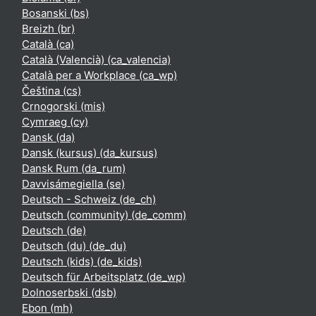
Bosanski ‎(bs)‎
Breizh ‎(br)‎
Català ‎(ca)‎
Català (Valencià) ‎(ca_valencia)‎
Català per a Workplace ‎(ca_wp)‎
Čeština ‎(cs)‎
Crnogorski ‎(mis)‎
Cymraeg ‎(cy)‎
Dansk ‎(da)‎
Dansk (kursus) ‎(da_kursus)‎
Dansk Rum ‎(da_rum)‎
Davvisámegiella ‎(se)‎
Deutsch - Schweiz ‎(de_ch)‎
Deutsch (community) ‎(de_comm)‎
Deutsch ‎(de)‎
Deutsch (du) ‎(de_du)‎
Deutsch (kids) ‎(de_kids)‎
Deutsch für Arbeitsplatz ‎(de_wp)‎
Dolnoserbski ‎(dsb)‎
Ebon ‎(mh)‎