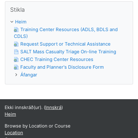
Hlaupa yfir Stikla
Stikla
Heim
Training Center Resources (ADLS, BDLS and
CDLS)
Request Support or Technical Assistance
SALT Mass Casualty Triage On-line Training
CHEC Training Center Resources
Faculty and Planner's Disclosure Form
Áfangar
Ekki innskráð(ur). (
Innskrá
)
Heim
Browse by Location or Course
Location