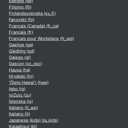
Èʋegbe ‎(ee)‎
Filipino ‎(fil)‎
Finlandssvenska ‎(sv_fi)‎
Føroyskt ‎(fo)‎
Français (Canada) ‎(fr_ca)‎
Français ‎(fr)‎
Français pour Workplace ‎(fr_wp)‎
Gaeilge ‎(ga)‎
Gàidhlig ‎(gd)‎
Galego ‎(gl)‎
Gascon ‎(oc_gsc)‎
Hausa ‎(ha)‎
Hrvatski ‎(hr)‎
ʻŌlelo Hawaiʻi ‎(haw)‎
Igbo ‎(ig)‎
isiZulu ‎(zu)‎
Íslenska ‎(is)‎
Italiano ‎(it_wp)‎
Italiano ‎(it)‎
Japanese (kids) ‎(ja_kids)‎
Kalaallisut ‎(kl)‎