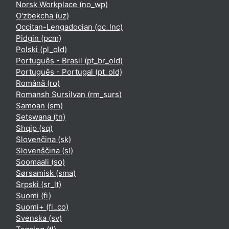
Norsk Workplace ‎(no_wp)‎
O'zbekcha ‎(uz)‎
Occitan-Lengadocian ‎(oc_lnc)‎
Pidgin ‎(pcm)‎
Polski ‎(pl_old)‎
Português - Brasil ‎(pt_br_old)‎
Português - Portugal ‎(pt_old)‎
Română ‎(ro)‎
Romansh Sursilvan ‎(rm_surs)‎
Samoan ‎(sm)‎
Setswana ‎(tn)‎
Shqip ‎(sq)‎
Slovenčina ‎(sk)‎
Slovenščina ‎(sl)‎
Soomaali ‎(so)‎
Sørsamisk ‎(sma)‎
Srpski ‎(sr_lt)‎
Suomi ‎(fi)‎
Suomi+ ‎(fi_co)‎
Svenska ‎(sv)‎