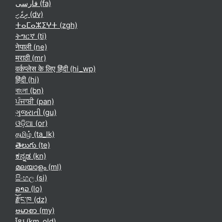
فارسی ‎(fa)‎
ދިވެހި ‎(dv)‎
ⵜⴰⵎⴰⵣⵉⵖⵜ ‎(zgh)‎
ትግርኛ ‎(ti)‎
नेपाली ‎(ne)‎
मराठी ‎(mr)‎
वर्कप्लेस के लिए हिंदी ‎(hi_wp)‎
हिंदी ‎(hi)‎
বাংলা ‎(bn)‎
ਪੰਜਾਬੀ ‎(pan)‎
ગુજરાતી ‎(gu)‎
ଓଡ଼ିଆ ‎(or)‎
தமிழ் ‎(ta_lk)‎
తెలుగు ‎(te)‎
ಕನ್ನಡ ‎(kn)‎
മലയാളം ‎(ml)‎
සිංහල ‎(si)‎
ລາວ ‎(lo)‎
རྫོང་ཁ ‎(dz)‎
ဗမာစာ ‎(my)‎
ខ្មែរ ‎(km_old)‎