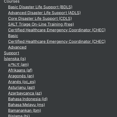
Courses
Basic Disaster Life Support (BDLS)
Advanced Disaster Life Support (ADLS)
Core Disaster Life Support (CDLS)
SALT Triage On-Line Training (free)
Certified Healthcare Emergency Coordinator (CHEC)
Basic
Certified Healthcare Emergency Coordinator (CHEC)
Advanced
Support
Íslenska ‎(is)‎
አማርኛ ‎(am)‎
Afrikaans ‎(af)‎
Aragonés ‎(an)‎
Aranés ‎(oc_es)‎
Asturianu ‎(ast)‎
Azərbaycanca ‎(az)‎
Bahasa Indonesia ‎(id)‎
Bahasa Melayu ‎(ms)‎
Bamanankan ‎(bm)‎
Bislama ‎(bi)‎