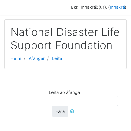
Farðu á aðalefni
Ekki innskráð(ur). (
Innskrá
)
National Disaster Life
Support Foundation
Heim
Áfangar
Leita
Leita að áfanga
Fara