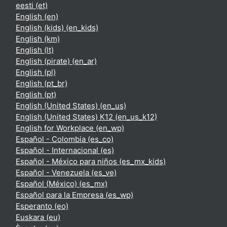
eesti ‎(et)‎
English ‎(en)‎
English (kids) ‎(en_kids)‎
English ‎(km)‎
English ‎(lt)‎
English (pirate) ‎(en_ar)‎
English ‎(pl)‎
English ‎(pt_br)‎
English ‎(pt)‎
English (United States) ‎(en_us)‎
English (United States) K12 ‎(en_us_k12)‎
English for Workplace ‎(en_wp)‎
Español - Colombia ‎(es_co)‎
Español - Internacional ‎(es)‎
Español - México para niños ‎(es_mx_kids)‎
Español - Venezuela ‎(es_ve)‎
Español (México) ‎(es_mx)‎
Español para la Empresa ‎(es_wp)‎
Esperanto ‎(eo)‎
Euskara ‎(eu)‎