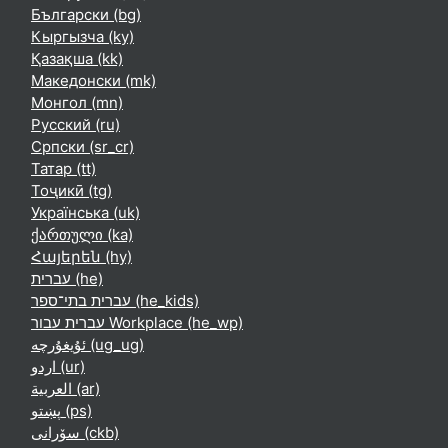
Български ‎(bg)‎
Кыргызча ‎(ky)‎
Қазақша ‎(kk)‎
Македонски ‎(mk)‎
Монгол ‎(mn)‎
Русский ‎(ru)‎
Српски ‎(sr_cr)‎
Татар ‎(tt)‎
Тоҷикӣ ‎(tg)‎
Українська ‎(uk)‎
ქართული ‎(ka)‎
Հայերեն ‎(hy)‎
עברית ‎(he)‎
עברית בתי־ספר ‎(he_kids)‎
עברית עבור Workplace ‎(he_wp)‎
ئۇيغۇرچە ‎(ug_ug)‎
اردو ‎(ur)‎
العربية ‎(ar)‎
پښتو ‎(ps)‎
سۆرانی ‎(ckb)‎