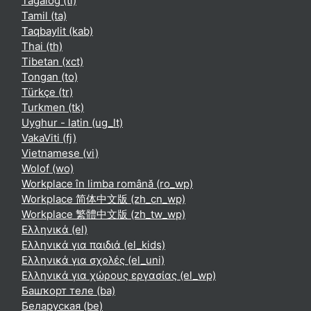
Tagalog ‎(tl)‎
Tamil ‎(ta)‎
Taqbaylit ‎(kab)‎
Thai ‎(th)‎
Tibetan ‎(xct)‎
Tongan ‎(to)‎
Türkçe ‎(tr)‎
Turkmen ‎(tk)‎
Uyghur - latin ‎(ug_lt)‎
VakaViti ‎(fj)‎
Vietnamese ‎(vi)‎
Wolof ‎(wo)‎
Workplace în limba română ‎(ro_wp)‎
Workplace 简体中文版 ‎(zh_cn_wp)‎
Workplace 繁體中文版 ‎(zh_tw_wp)‎
Ελληνικά ‎(el)‎
Ελληνικά για παιδιά ‎(el_kids)‎
Ελληνικά για σχολές ‎(el_uni)‎
Ελληνικά για χώρους εργασίας ‎(el_wp)‎
Башҡорт теле ‎(ba)‎
Беларуская ‎(be)‎