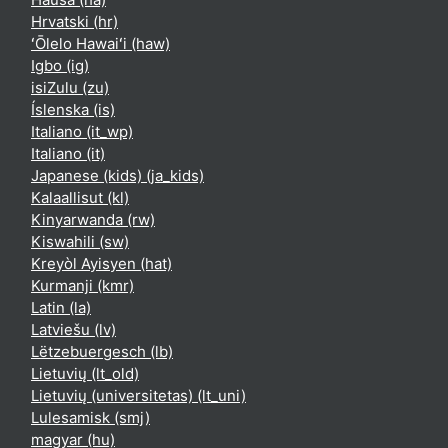
Hrvatski ‎(hr)‎
ʻŌlelo Hawaiʻi ‎(haw)‎
Igbo ‎(ig)‎
isiZulu ‎(zu)‎
Íslenska ‎(is)‎
Italiano ‎(it_wp)‎
Italiano ‎(it)‎
Japanese (kids) ‎(ja_kids)‎
Kalaallisut ‎(kl)‎
Kinyarwanda ‎(rw)‎
Kiswahili ‎(sw)‎
Kreyòl Ayisyen ‎(hat)‎
Kurmanji ‎(kmr)‎
Latin ‎(la)‎
Latviešu ‎(lv)‎
Lëtzebuergesch ‎(lb)‎
Lietuvių ‎(lt_old)‎
Lietuvių (universitetas) ‎(lt_uni)‎
Lulesamisk ‎(smj)‎
magyar ‎(hu)‎