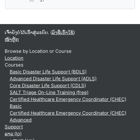
30
31
ເຈົ້າຍັງບໍ່ໄດ້ເຂົ້າສູ່ລະບົບ. (
ລົງຊື່ເຂົ້າໃຊ້
)
ໜ້າຫຼັກ
Browse by Location or Course
Location
Courses
Basic Disaster Life Support (BDLS)
Advanced Disaster Life Support (ADLS)
Core Disaster Life Support (CDLS)
SALT Triage On-Line Training (free)
Certified Healthcare Emergency Coordinator (CHEC)
Basic
Certified Healthcare Emergency Coordinator (CHEC)
Advanced
Support
ລາວ ‎(lo)‎