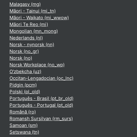
Malagasy ‎(mg)‎
Māori - Tainui ‎(mi_tn)‎
Māori - Waikato ‎(mi_wwow)‎
Māori Te Reo ‎(mi)‎
Mongolian ‎(mn_mong)‎
Nederlands ‎(nl)‎
Norsk - nynorsk ‎(nn)‎
Norsk ‎(no_gr)‎
Norsk ‎(no)‎
Norsk Workplace ‎(no_wp)‎
O'zbekcha ‎(uz)‎
Occitan-Lengadocian ‎(oc_lnc)‎
Pidgin ‎(pcm)‎
Polski ‎(pl_old)‎
Português - Brasil ‎(pt_br_old)‎
Português - Portugal ‎(pt_old)‎
Română ‎(ro)‎
Romansh Sursilvan ‎(rm_surs)‎
Samoan ‎(sm)‎
Setswana ‎(tn)‎