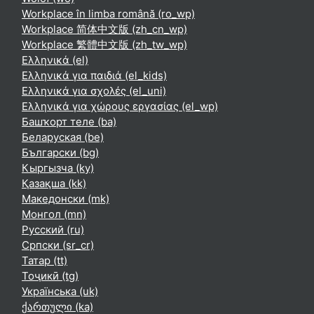
Workplace în limba română ‎(ro_wp)‎
Workplace 简体中文版 ‎(zh_cn_wp)‎
Workplace 繁體中文版 ‎(zh_tw_wp)‎
Ελληνικά ‎(el)‎
Ελληνικά για παιδιά ‎(el_kids)‎
Ελληνικά για σχολές ‎(el_uni)‎
Ελληνικά για χώρους εργασίας ‎(el_wp)‎
Башҡорт теле ‎(ba)‎
Беларуская ‎(be)‎
Български ‎(bg)‎
Кыргызча ‎(ky)‎
Қазақша ‎(kk)‎
Македонски ‎(mk)‎
Монгол ‎(mn)‎
Русский ‎(ru)‎
Српски ‎(sr_cr)‎
Татар ‎(tt)‎
Тоҷикӣ ‎(tg)‎
Українська ‎(uk)‎
ქართული ‎(ka)‎