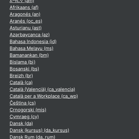
አማርኛ ‎(am)‎
Afrikaans ‎(af)‎
Aragonés ‎(an)‎
Aranés ‎(oc_es)‎
Asturianu ‎(ast)‎
Azərbaycanca ‎(az)‎
Bahasa Indonesia ‎(id)‎
Bahasa Melayu ‎(ms)‎
Bamanankan ‎(bm)‎
Bislama ‎(bi)‎
Bosanski ‎(bs)‎
Breizh ‎(br)‎
Català ‎(ca)‎
Català (Valencià) ‎(ca_valencia)‎
Català per a Workplace ‎(ca_wp)‎
Čeština ‎(cs)‎
Crnogorski ‎(mis)‎
Cymraeg ‎(cy)‎
Dansk ‎(da)‎
Dansk (kursus) ‎(da_kursus)‎
Dansk Rum ‎(da_rum)‎