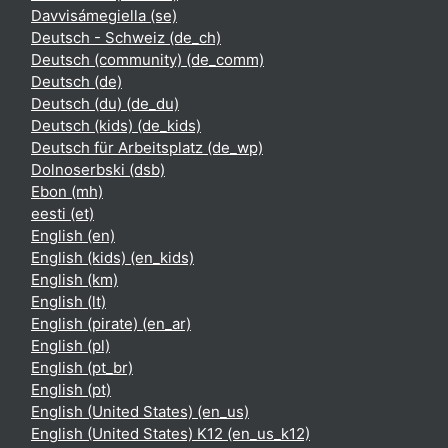
Davvisámegiella ‎(se)‎
Deutsch - Schweiz ‎(de_ch)‎
Deutsch (community) ‎(de_comm)‎
Deutsch ‎(de)‎
Deutsch (du) ‎(de_du)‎
Deutsch (kids) ‎(de_kids)‎
Deutsch für Arbeitsplatz ‎(de_wp)‎
Dolnoserbski ‎(dsb)‎
Ebon ‎(mh)‎
eesti ‎(et)‎
English ‎(en)‎
English (kids) ‎(en_kids)‎
English ‎(km)‎
English ‎(lt)‎
English (pirate) ‎(en_ar)‎
English ‎(pl)‎
English ‎(pt_br)‎
English ‎(pt)‎
English (United States) ‎(en_us)‎
English (United States) K12 ‎(en_us_k12)‎