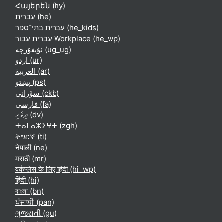
Հայերեն ‎(hy)‎
עברית ‎(he)‎
עברית בתי־ספר ‎(he_kids)‎
עברית עבור Workplace ‎(he_wp)‎
ئۇيغۇرچە ‎(ug_ug)‎
اردو ‎(ur)‎
العربية ‎(ar)‎
پښتو ‎(ps)‎
سۆرانی ‎(ckb)‎
فارسی ‎(fa)‎
ދިވެހި ‎(dv)‎
ⵜⴰⵎⴰⵣⵉⵖⵜ ‎(zgh)‎
ትግርኛ ‎(ti)‎
नेपाली ‎(ne)‎
मराठी ‎(mr)‎
वर्कप्लेस के लिए हिंदी ‎(hi_wp)‎
हिंदी ‎(hi)‎
বাংলা ‎(bn)‎
ਪੰਜਾਬੀ ‎(pan)‎
ગુજરાતી ‎(gu)‎