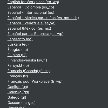
English for Workplace ‎(en_wp)‎
Español - Colombia ‎(es_co)‎
Español - Internacional ‎(es)‎
Español - México para niños ‎(es_mx_kids)‎
Español - Venezuela ‎(es_ve)‎
Español (México) ‎(es_mx)‎
Español para la Empresa ‎(es_wp)‎
Esperanto ‎(eo)‎
Euskara ‎(eu)‎
Èʋegbe ‎(ee)‎
Filipino ‎(fil)‎
Finlandssvenska ‎(sv_fi)‎
Føroyskt ‎(fo)‎
Français (Canada) ‎(fr_ca)‎
Français ‎(fr)‎
Français pour Workplace ‎(fr_wp)‎
Gaeilge ‎(ga)‎
Gàidhlig ‎(gd)‎
Galego ‎(gl)‎
Gascon ‎(oc_gsc)‎
Hausa ‎(ha)‎