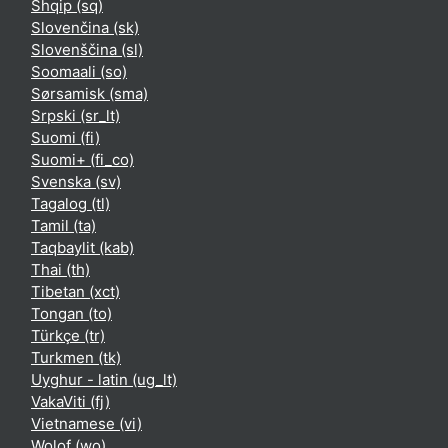
Shqip ‎(sq)‎
Slovenčina ‎(sk)‎
Slovenščina ‎(sl)‎
Soomaali ‎(so)‎
Sørsamisk ‎(sma)‎
Srpski ‎(sr_lt)‎
Suomi ‎(fi)‎
Suomi+ ‎(fi_co)‎
Svenska ‎(sv)‎
Tagalog ‎(tl)‎
Tamil ‎(ta)‎
Taqbaylit ‎(kab)‎
Thai ‎(th)‎
Tibetan ‎(xct)‎
Tongan ‎(to)‎
Türkçe ‎(tr)‎
Turkmen ‎(tk)‎
Uyghur - latin ‎(ug_lt)‎
VakaViti ‎(fj)‎
Vietnamese ‎(vi)‎
Wolof ‎(wo)‎