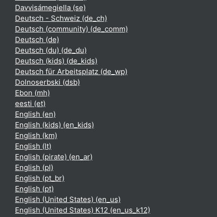
Davvisámegiella ‎(se)‎
Deutsch - Schweiz ‎(de_ch)‎
Deutsch (community) ‎(de_comm)‎
Deutsch ‎(de)‎
Deutsch (du) ‎(de_du)‎
Deutsch (kids) ‎(de_kids)‎
Deutsch für Arbeitsplatz ‎(de_wp)‎
Dolnoserbski ‎(dsb)‎
Ebon ‎(mh)‎
eesti ‎(et)‎
English ‎(en)‎
English (kids) ‎(en_kids)‎
English ‎(km)‎
English ‎(lt)‎
English (pirate) ‎(en_ar)‎
English ‎(pl)‎
English ‎(pt_br)‎
English ‎(pt)‎
English (United States) ‎(en_us)‎
English (United States) K12 ‎(en_us_k12)‎