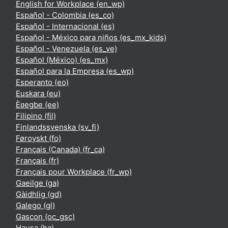
English for Workplace ‎(en_wp)‎
Español - Colombia ‎(es_co)‎
Español - Internacional ‎(es)‎
Español - México para niños ‎(es_mx_kids)‎
Español - Venezuela ‎(es_ve)‎
Español (México) ‎(es_mx)‎
Español para la Empresa ‎(es_wp)‎
Esperanto ‎(eo)‎
Euskara ‎(eu)‎
Èʋegbe ‎(ee)‎
Filipino ‎(fil)‎
Finlandssvenska ‎(sv_fi)‎
Føroyskt ‎(fo)‎
Français (Canada) ‎(fr_ca)‎
Français ‎(fr)‎
Français pour Workplace ‎(fr_wp)‎
Gaeilge ‎(ga)‎
Gàidhlig ‎(gd)‎
Galego ‎(gl)‎
Gascon ‎(oc_gsc)‎
Hausa ‎(ha)‎