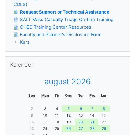
CDLS)
Request Support or Technical Assistance
SALT Mass Casualty Triage On-line Training
CHEC Training Center Resources
Faculty and Planner's Disclosure Form
Kurs
Guođe Kalender
Kalender
august 2026
Søn
Man
Tir
Ons
Tor
Fre
Lør
1
2
3
4
5
6
7
8
9
10
11
12
13
14
15
16
17
18
19
20
21
22
23
24
25
26
27
28
29