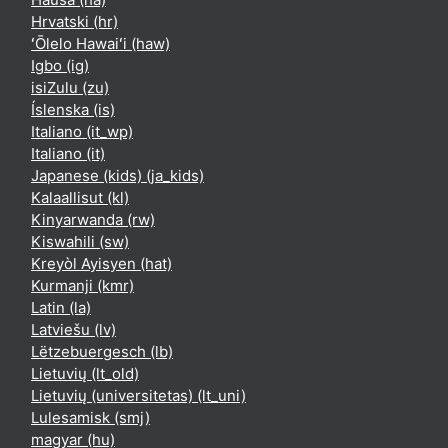
Hrvatski ‎(hr)‎
ʻŌlelo Hawaiʻi ‎(haw)‎
Igbo ‎(ig)‎
isiZulu ‎(zu)‎
Íslenska ‎(is)‎
Italiano ‎(it_wp)‎
Italiano ‎(it)‎
Japanese (kids) ‎(ja_kids)‎
Kalaallisut ‎(kl)‎
Kinyarwanda ‎(rw)‎
Kiswahili ‎(sw)‎
Kreyòl Ayisyen ‎(hat)‎
Kurmanji ‎(kmr)‎
Latin ‎(la)‎
Latviešu ‎(lv)‎
Lëtzebuergesch ‎(lb)‎
Lietuvių ‎(lt_old)‎
Lietuvių (universitetas) ‎(lt_uni)‎
Lulesamisk ‎(smj)‎
magyar ‎(hu)‎