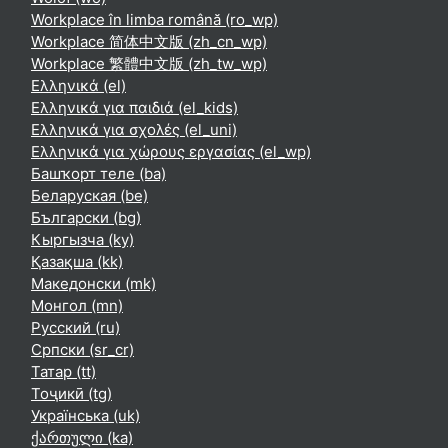
Workplace în limba română ‎(ro_wp)‎
Workplace 简体中文版 ‎(zh_cn_wp)‎
Workplace 繁體中文版 ‎(zh_tw_wp)‎
Ελληνικά ‎(el)‎
Ελληνικά για παιδιά ‎(el_kids)‎
Ελληνικά για σχολές ‎(el_uni)‎
Ελληνικά για χώρους εργασίας ‎(el_wp)‎
Башҡорт теле ‎(ba)‎
Беларуская ‎(be)‎
Български ‎(bg)‎
Кыргызча ‎(ky)‎
Қазақша ‎(kk)‎
Македонски ‎(mk)‎
Монгол ‎(mn)‎
Русский ‎(ru)‎
Српски ‎(sr_cr)‎
Татар ‎(tt)‎
Тоҷикӣ ‎(tg)‎
Українська ‎(uk)‎
ქართული ‎(ka)‎