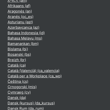
አማርኛ ‎(am)‎
Afrikaans ‎(af)‎
Aragonés ‎(an)‎
Aranés ‎(oc_es)‎
Asturianu ‎(ast)‎
Azərbaycanca ‎(az)‎
Bahasa Indonesia ‎(id)‎
Bahasa Melayu ‎(ms)‎
Bamanankan ‎(bm)‎
Bislama ‎(bi)‎
Bosanski ‎(bs)‎
Breizh ‎(br)‎
Català ‎(ca)‎
Català (Valencià) ‎(ca_valencia)‎
Català per a Workplace ‎(ca_wp)‎
Čeština ‎(cs)‎
Crnogorski ‎(mis)‎
Cymraeg ‎(cy)‎
Dansk ‎(da)‎
Dansk (kursus) ‎(da_kursus)‎
Dansk Rum ‎(da_rum)‎