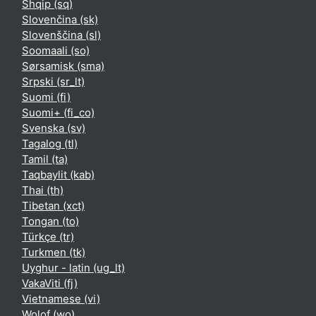
Shqip ‎(sq)‎
Slovenčina ‎(sk)‎
Slovenščina ‎(sl)‎
Soomaali ‎(so)‎
Sørsamisk ‎(sma)‎
Srpski ‎(sr_lt)‎
Suomi ‎(fi)‎
Suomi+ ‎(fi_co)‎
Svenska ‎(sv)‎
Tagalog ‎(tl)‎
Tamil ‎(ta)‎
Taqbaylit ‎(kab)‎
Thai ‎(th)‎
Tibetan ‎(xct)‎
Tongan ‎(to)‎
Türkçe ‎(tr)‎
Turkmen ‎(tk)‎
Uyghur - latin ‎(ug_lt)‎
VakaViti ‎(fj)‎
Vietnamese ‎(vi)‎
Wolof ‎(wo)‎