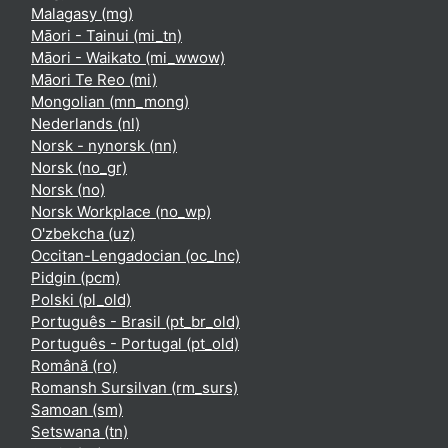
Malagasy ‎(mg)‎
Māori - Tainui ‎(mi_tn)‎
Māori - Waikato ‎(mi_wwow)‎
Māori Te Reo ‎(mi)‎
Mongolian ‎(mn_mong)‎
Nederlands ‎(nl)‎
Norsk - nynorsk ‎(nn)‎
Norsk ‎(no_gr)‎
Norsk ‎(no)‎
Norsk Workplace ‎(no_wp)‎
O'zbekcha ‎(uz)‎
Occitan-Lengadocian ‎(oc_lnc)‎
Pidgin ‎(pcm)‎
Polski ‎(pl_old)‎
Português - Brasil ‎(pt_br_old)‎
Português - Portugal ‎(pt_old)‎
Română ‎(ro)‎
Romansh Sursilvan ‎(rm_surs)‎
Samoan ‎(sm)‎
Setswana ‎(tn)‎