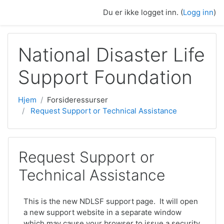
Gå til hovedinnhold
Du er ikke logget inn. (
Logg inn
)
National Disaster Life
Support Foundation
Hjem
Forsideressurser
Request Support or Technical Assistance
Request Support or
Technical Assistance
This is the new NDLSF support page. It will open
a new support website in a separate window
which may cause your browser to issue a security