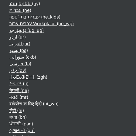
Հայերեն ‎(hy)‎
עברית ‎(he)‎
עברית בתי־ספר ‎(he_kids)‎
עברית עבור Workplace ‎(he_wp)‎
ئۇيغۇرچە ‎(ug_ug)‎
اردو ‎(ur)‎
العربية ‎(ar)‎
پښتو ‎(ps)‎
سۆرانی ‎(ckb)‎
فارسی ‎(fa)‎
ދިވެހި ‎(dv)‎
ⵜⴰⵎⴰⵣⵉⵖⵜ ‎(zgh)‎
ትግርኛ ‎(ti)‎
नेपाली ‎(ne)‎
मराठी ‎(mr)‎
वर्कप्लेस के लिए हिंदी ‎(hi_wp)‎
हिंदी ‎(hi)‎
বাংলা ‎(bn)‎
ਪੰਜਾਬੀ ‎(pan)‎
ગુજરાતી ‎(gu)‎