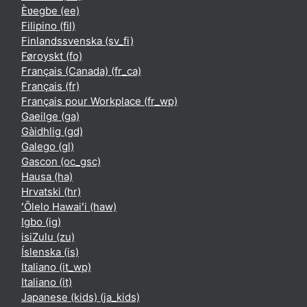
Èʋegbe ‎(ee)‎
Filipino ‎(fil)‎
Finlandssvenska ‎(sv_fi)‎
Føroyskt ‎(fo)‎
Français (Canada) ‎(fr_ca)‎
Français ‎(fr)‎
Français pour Workplace ‎(fr_wp)‎
Gaeilge ‎(ga)‎
Gàidhlig ‎(gd)‎
Galego ‎(gl)‎
Gascon ‎(oc_gsc)‎
Hausa ‎(ha)‎
Hrvatski ‎(hr)‎
ʻŌlelo Hawaiʻi ‎(haw)‎
Igbo ‎(ig)‎
isiZulu ‎(zu)‎
Íslenska ‎(is)‎
Italiano ‎(it_wp)‎
Italiano ‎(it)‎
Japanese (kids) ‎(ja_kids)‎