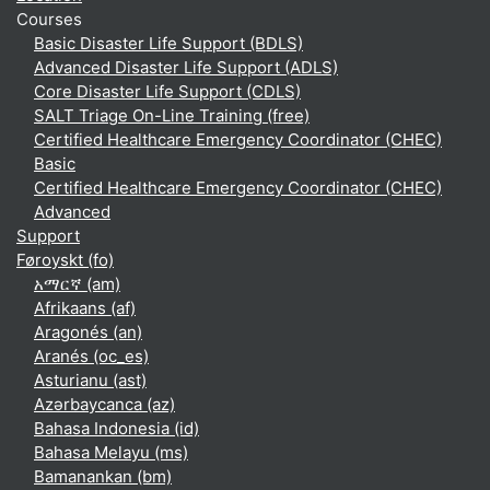
Courses
Basic Disaster Life Support (BDLS)
Advanced Disaster Life Support (ADLS)
Core Disaster Life Support (CDLS)
SALT Triage On-Line Training (free)
Certified Healthcare Emergency Coordinator (CHEC)
Basic
Certified Healthcare Emergency Coordinator (CHEC)
Advanced
Support
Føroyskt ‎(fo)‎
አማርኛ ‎(am)‎
Afrikaans ‎(af)‎
Aragonés ‎(an)‎
Aranés ‎(oc_es)‎
Asturianu ‎(ast)‎
Azərbaycanca ‎(az)‎
Bahasa Indonesia ‎(id)‎
Bahasa Melayu ‎(ms)‎
Bamanankan ‎(bm)‎