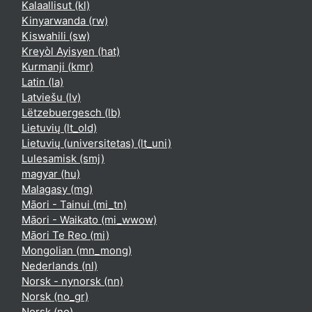
Kalaallisut ‎(kl)‎
Kinyarwanda ‎(rw)‎
Kiswahili ‎(sw)‎
Kreyòl Ayisyen ‎(hat)‎
Kurmanji ‎(kmr)‎
Latin ‎(la)‎
Latviešu ‎(lv)‎
Lëtzebuergesch ‎(lb)‎
Lietuvių ‎(lt_old)‎
Lietuvių (universitetas) ‎(lt_uni)‎
Lulesamisk ‎(smj)‎
magyar ‎(hu)‎
Malagasy ‎(mg)‎
Māori - Tainui ‎(mi_tn)‎
Māori - Waikato ‎(mi_wwow)‎
Māori Te Reo ‎(mi)‎
Mongolian ‎(mn_mong)‎
Nederlands ‎(nl)‎
Norsk - nynorsk ‎(nn)‎
Norsk ‎(no_gr)‎
Norsk ‎(no)‎