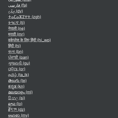
فارسی ‎(fa)‎
ދިވެހި ‎(dv)‎
ⵜⴰⵎⴰⵣⵉⵖⵜ ‎(zgh)‎
ትግርኛ ‎(ti)‎
नेपाली ‎(ne)‎
मराठी ‎(mr)‎
वर्कप्लेस के लिए हिंदी ‎(hi_wp)‎
हिंदी ‎(hi)‎
বাংলা ‎(bn)‎
ਪੰਜਾਬੀ ‎(pan)‎
ગુજરાતી ‎(gu)‎
ଓଡ଼ିଆ ‎(or)‎
தமிழ் ‎(ta_lk)‎
తెలుగు ‎(te)‎
ಕನ್ನಡ ‎(kn)‎
മലയാളം ‎(ml)‎
සිංහල ‎(si)‎
ລາວ ‎(lo)‎
རྫོང་ཁ ‎(dz)‎
ဗမာစာ ‎(my)‎