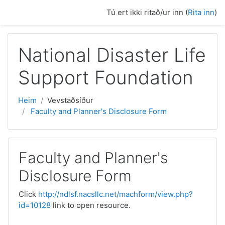
Far til høvuðsinnihald
Tú ert ikki ritað/ur inn (
Rita inn
)
National Disaster Life
Support Foundation
Heim
Vevstaðsíður
Faculty and Planner's Disclosure Form
Faculty and Planner's
Disclosure Form
Click
http://ndlsf.nacsllc.net/machform/view.php?
id=10128
link to open resource.