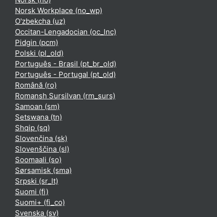
Norsk Workplace ‎(no_wp)‎
O'zbekcha ‎(uz)‎
Occitan-Lengadocian ‎(oc_lnc)‎
Pidgin ‎(pcm)‎
Polski ‎(pl_old)‎
Português - Brasil ‎(pt_br_old)‎
Português - Portugal ‎(pt_old)‎
Română ‎(ro)‎
Romansh Sursilvan ‎(rm_surs)‎
Samoan ‎(sm)‎
Setswana ‎(tn)‎
Shqip ‎(sq)‎
Slovenčina ‎(sk)‎
Slovenščina ‎(sl)‎
Soomaali ‎(so)‎
Sørsamisk ‎(sma)‎
Srpski ‎(sr_lt)‎
Suomi ‎(fi)‎
Suomi+ ‎(fi_co)‎
Svenska ‎(sv)‎