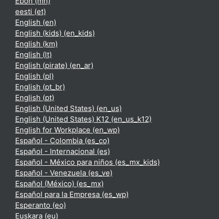
Ebon ‎(mh)‎
eesti ‎(et)‎
English ‎(en)‎
English (kids) ‎(en_kids)‎
English ‎(km)‎
English ‎(lt)‎
English (pirate) ‎(en_ar)‎
English ‎(pl)‎
English ‎(pt_br)‎
English ‎(pt)‎
English (United States) ‎(en_us)‎
English (United States) K12 ‎(en_us_k12)‎
English for Workplace ‎(en_wp)‎
Español - Colombia ‎(es_co)‎
Español - Internacional ‎(es)‎
Español - México para niños ‎(es_mx_kids)‎
Español - Venezuela ‎(es_ve)‎
Español (México) ‎(es_mx)‎
Español para la Empresa ‎(es_wp)‎
Esperanto ‎(eo)‎
Euskara ‎(eu)‎