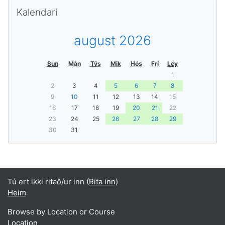
Leyp um Kalendari
Kalendari
august 2026
Sun
Mán
Týs
Mik
Hós
Frí
Ley
1
2
3
4
5
6
7
8
9
10
11
12
13
14
15
16
17
18
19
20
21
22
23
24
25
26
27
28
29
30
31
Tú ert ikki ritað/ur inn (
Rita inn
)
Heim
Browse by Location or Course
Location