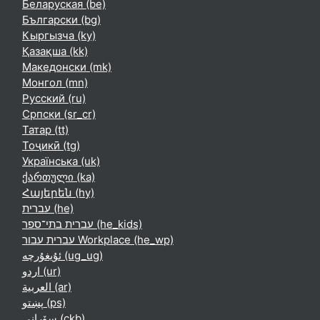
Беларуская ‎(be)‎
Български ‎(bg)‎
Кыргызча ‎(ky)‎
Қазақша ‎(kk)‎
Македонски ‎(mk)‎
Монгол ‎(mn)‎
Русский ‎(ru)‎
Српски ‎(sr_cr)‎
Татар ‎(tt)‎
Тоҷикӣ ‎(tg)‎
Українська ‎(uk)‎
ქართული ‎(ka)‎
Հայերեն ‎(hy)‎
עברית ‎(he)‎
עברית בתי־ספר ‎(he_kids)‎
עברית עבור Workplace ‎(he_wp)‎
ئۇيغۇرچە ‎(ug_ug)‎
اردو ‎(ur)‎
العربية ‎(ar)‎
پښتو ‎(ps)‎
سۆرانی ‎(ckb)‎