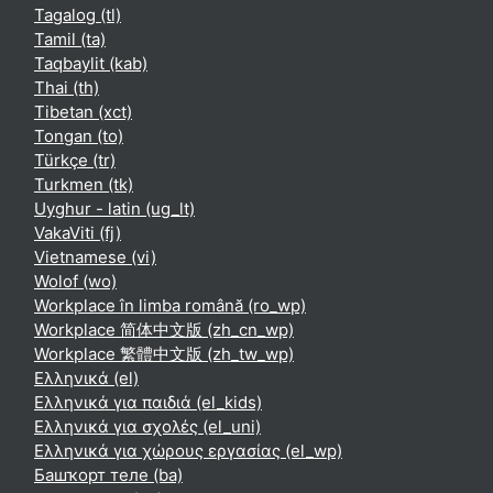
Tagalog ‎(tl)‎
Tamil ‎(ta)‎
Taqbaylit ‎(kab)‎
Thai ‎(th)‎
Tibetan ‎(xct)‎
Tongan ‎(to)‎
Türkçe ‎(tr)‎
Turkmen ‎(tk)‎
Uyghur - latin ‎(ug_lt)‎
VakaViti ‎(fj)‎
Vietnamese ‎(vi)‎
Wolof ‎(wo)‎
Workplace în limba română ‎(ro_wp)‎
Workplace 简体中文版 ‎(zh_cn_wp)‎
Workplace 繁體中文版 ‎(zh_tw_wp)‎
Ελληνικά ‎(el)‎
Ελληνικά για παιδιά ‎(el_kids)‎
Ελληνικά για σχολές ‎(el_uni)‎
Ελληνικά για χώρους εργασίας ‎(el_wp)‎
Башҡорт теле ‎(ba)‎