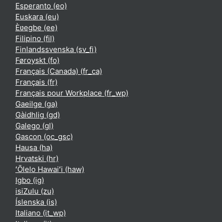
Esperanto ‎(eo)‎
Euskara ‎(eu)‎
Èʋegbe ‎(ee)‎
Filipino ‎(fil)‎
Finlandssvenska ‎(sv_fi)‎
Føroyskt ‎(fo)‎
Français (Canada) ‎(fr_ca)‎
Français ‎(fr)‎
Français pour Workplace ‎(fr_wp)‎
Gaeilge ‎(ga)‎
Gàidhlig ‎(gd)‎
Galego ‎(gl)‎
Gascon ‎(oc_gsc)‎
Hausa ‎(ha)‎
Hrvatski ‎(hr)‎
ʻŌlelo Hawaiʻi ‎(haw)‎
Igbo ‎(ig)‎
isiZulu ‎(zu)‎
Íslenska ‎(is)‎
Italiano ‎(it_wp)‎