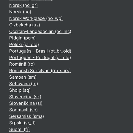
Norsk ‎(no_gr)‎
Norsk ‎(no)‎
Norsk Workplace ‎(no_wp)‎
O'zbekcha ‎(uz)‎
Occitan-Lengadocian ‎(oc_lnc)‎
Pidgin ‎(pcm)‎
Polski ‎(pl_old)‎
Português - Brasil ‎(pt_br_old)‎
Português - Portugal ‎(pt_old)‎
Română ‎(ro)‎
Romansh Sursilvan ‎(rm_surs)‎
Samoan ‎(sm)‎
Setswana ‎(tn)‎
Shqip ‎(sq)‎
Slovenčina ‎(sk)‎
Slovenščina ‎(sl)‎
Soomaali ‎(so)‎
Sørsamisk ‎(sma)‎
Srpski ‎(sr_lt)‎
Suomi ‎(fi)‎