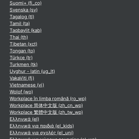
Suomi+ ‎(fi_co)‎
Svenska ‎(sv)‎
Tagalog ‎(tl)‎
Tamil ‎(ta)‎
Taqbaylit ‎(kab)‎
Thai ‎(th)‎
Tibetan ‎(xct)‎
Tongan ‎(to)‎
Türkçe ‎(tr)‎
Turkmen ‎(tk)‎
Uyghur - latin ‎(ug_lt)‎
VakaViti ‎(fj)‎
Vietnamese ‎(vi)‎
Wolof ‎(wo)‎
Workplace în limba română ‎(ro_wp)‎
Workplace 简体中文版 ‎(zh_cn_wp)‎
Workplace 繁體中文版 ‎(zh_tw_wp)‎
Ελληνικά ‎(el)‎
Ελληνικά για παιδιά ‎(el_kids)‎
Ελληνικά για σχολές ‎(el_uni)‎