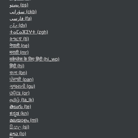
پښتو ‎(ps)‎
سۆرانی ‎(ckb)‎
فارسی ‎(fa)‎
ދިވެހި ‎(dv)‎
ⵜⴰⵎⴰⵣⵉⵖⵜ ‎(zgh)‎
ትግርኛ ‎(ti)‎
नेपाली ‎(ne)‎
मराठी ‎(mr)‎
वर्कप्लेस के लिए हिंदी ‎(hi_wp)‎
हिंदी ‎(hi)‎
বাংলা ‎(bn)‎
ਪੰਜਾਬੀ ‎(pan)‎
ગુજરાતી ‎(gu)‎
ଓଡ଼ିଆ ‎(or)‎
தமிழ் ‎(ta_lk)‎
తెలుగు ‎(te)‎
ಕನ್ನಡ ‎(kn)‎
മലയാളം ‎(ml)‎
සිංහල ‎(si)‎
ລາວ ‎(lo)‎