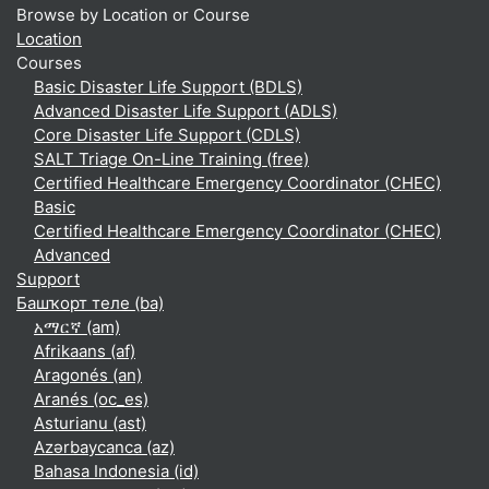
Browse by Location or Course
Location
Courses
Basic Disaster Life Support (BDLS)
Advanced Disaster Life Support (ADLS)
Core Disaster Life Support (CDLS)
SALT Triage On-Line Training (free)
Certified Healthcare Emergency Coordinator (CHEC)
Basic
Certified Healthcare Emergency Coordinator (CHEC)
Advanced
Support
Башҡорт теле ‎(ba)‎
አማርኛ ‎(am)‎
Afrikaans ‎(af)‎
Aragonés ‎(an)‎
Aranés ‎(oc_es)‎
Asturianu ‎(ast)‎
Azərbaycanca ‎(az)‎
Bahasa Indonesia ‎(id)‎