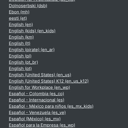
Dolnoserbski ‎(dsb)‎
Ebon ‎(mh)‎
eesti ‎(et)‎
English ‎(en)‎
English (kids) ‎(en_kids)‎
English ‎(km)‎
English ‎(lt)‎
English (pirate) ‎(en_ar)‎
English ‎(pl)‎
English ‎(pt_br)‎
English ‎(pt)‎
English (United States) ‎(en_us)‎
English (United States) K12 ‎(en_us_k12)‎
English for Workplace ‎(en_wp)‎
Español - Colombia ‎(es_co)‎
Español - Internacional ‎(es)‎
Español - México para niños ‎(es_mx_kids)‎
Español - Venezuela ‎(es_ve)‎
Español (México) ‎(es_mx)‎
Español para la Empresa ‎(es_wp)‎