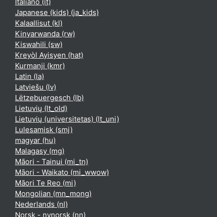
Italiano ‎(it)‎
Japanese (kids) ‎(ja_kids)‎
Kalaallisut ‎(kl)‎
Kinyarwanda ‎(rw)‎
Kiswahili ‎(sw)‎
Kreyòl Ayisyen ‎(hat)‎
Kurmanji ‎(kmr)‎
Latin ‎(la)‎
Latviešu ‎(lv)‎
Lëtzebuergesch ‎(lb)‎
Lietuvių ‎(lt_old)‎
Lietuvių (universitetas) ‎(lt_uni)‎
Lulesamisk ‎(smj)‎
magyar ‎(hu)‎
Malagasy ‎(mg)‎
Māori - Tainui ‎(mi_tn)‎
Māori - Waikato ‎(mi_wwow)‎
Māori Te Reo ‎(mi)‎
Mongolian ‎(mn_mong)‎
Nederlands ‎(nl)‎
Norsk - nynorsk ‎(nn)‎