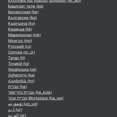
Ελληνικά για χώρους εργασίας ‎(el_wp)‎
Башҡорт теле ‎(ba)‎
Беларуская ‎(be)‎
Български ‎(bg)‎
Кыргызча ‎(ky)‎
Қазақша ‎(kk)‎
Македонски ‎(mk)‎
Монгол ‎(mn)‎
Русский ‎(ru)‎
Српски ‎(sr_cr)‎
Татар ‎(tt)‎
Тоҷикӣ ‎(tg)‎
Українська ‎(uk)‎
ქართული ‎(ka)‎
Հայերեն ‎(hy)‎
עברית ‎(he)‎
עברית בתי־ספר ‎(he_kids)‎
עברית עבור Workplace ‎(he_wp)‎
ئۇيغۇرچە ‎(ug_ug)‎
اردو ‎(ur)‎
العربية ‎(ar)‎