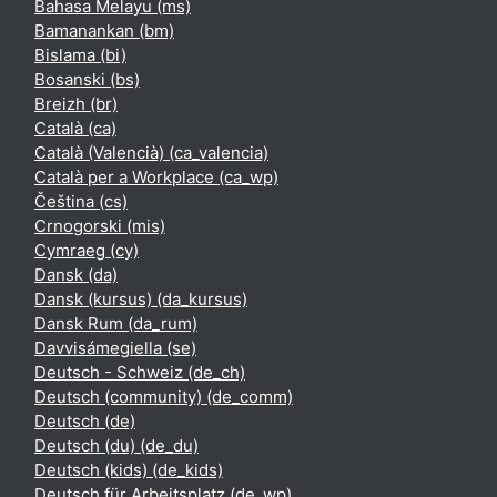
Bahasa Melayu ‎(ms)‎
Bamanankan ‎(bm)‎
Bislama ‎(bi)‎
Bosanski ‎(bs)‎
Breizh ‎(br)‎
Català ‎(ca)‎
Català (Valencià) ‎(ca_valencia)‎
Català per a Workplace ‎(ca_wp)‎
Čeština ‎(cs)‎
Crnogorski ‎(mis)‎
Cymraeg ‎(cy)‎
Dansk ‎(da)‎
Dansk (kursus) ‎(da_kursus)‎
Dansk Rum ‎(da_rum)‎
Davvisámegiella ‎(se)‎
Deutsch - Schweiz ‎(de_ch)‎
Deutsch (community) ‎(de_comm)‎
Deutsch ‎(de)‎
Deutsch (du) ‎(de_du)‎
Deutsch (kids) ‎(de_kids)‎
Deutsch für Arbeitsplatz ‎(de_wp)‎