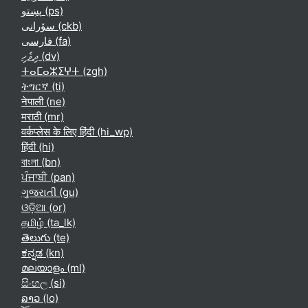
پښتو ‎(ps)‎
سۆرانی ‎(ckb)‎
فارسی ‎(fa)‎
ދިވެހި ‎(dv)‎
ⵜⴰⵎⴰⵣⵉⵖⵜ ‎(zgh)‎
ትግርኛ ‎(ti)‎
नेपाली ‎(ne)‎
मराठी ‎(mr)‎
वर्कप्लेस के लिए हिंदी ‎(hi_wp)‎
हिंदी ‎(hi)‎
বাংলা ‎(bn)‎
ਪੰਜਾਬੀ ‎(pan)‎
ગુજરાતી ‎(gu)‎
ଓଡ଼ିଆ ‎(or)‎
தமிழ் ‎(ta_lk)‎
తెలుగు ‎(te)‎
ಕನ್ನಡ ‎(kn)‎
മലയാളം ‎(ml)‎
සිංහල ‎(si)‎
ລາວ ‎(lo)‎