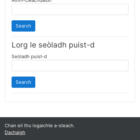
Ainm-cleachdaidh
Lorg le seòladh puist-d
Seòladh puist-d
Chan eil thu logaichte a-steach.
Dachaigh