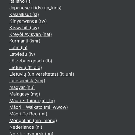
Italiano ‎(it)‎
Japanese (kids) ‎(ja_kids)‎
Kalaallisut ‎(kl)‎
Kinyarwanda ‎(rw)‎
Kiswahili ‎(sw)‎
Kreyòl Ayisyen ‎(hat)‎
Kurmanji ‎(kmr)‎
Latin ‎(la)‎
Latviešu ‎(lv)‎
Lëtzebuergesch ‎(lb)‎
Lietuvių ‎(lt_old)‎
Lietuvių (universitetas) ‎(lt_uni)‎
Lulesamisk ‎(smj)‎
magyar ‎(hu)‎
Malagasy ‎(mg)‎
Māori - Tainui ‎(mi_tn)‎
Māori - Waikato ‎(mi_wwow)‎
Māori Te Reo ‎(mi)‎
Mongolian ‎(mn_mong)‎
Nederlands ‎(nl)‎
Norsk - nynorsk ‎(nn)‎