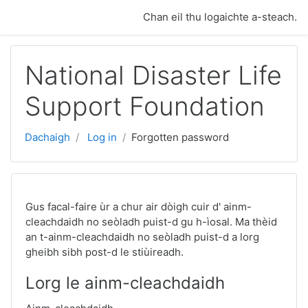
Skip to main content
Chan eil thu logaichte a-steach.
National Disaster Life
Support Foundation
Dachaigh
Log in
Forgotten password
Gus facal-faire ùr a chur air dòigh cuir d' ainm-
cleachdaidh no seòladh puist-d gu h-ìosal. Ma thèid
an t-ainm-cleachdaidh no seòladh puist-d a lorg
gheibh sibh post-d le stiùireadh.
Lorg le ainm-cleachdaidh