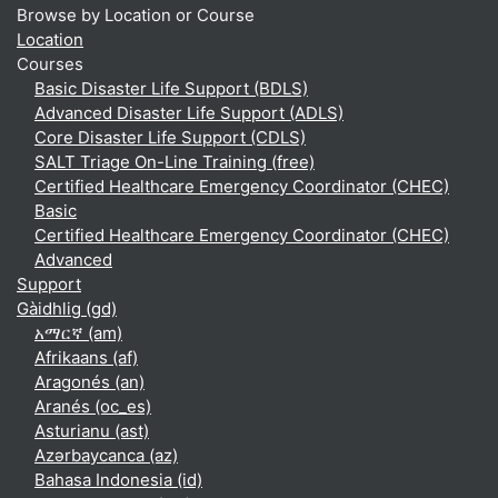
Browse by Location or Course
Location
Courses
Basic Disaster Life Support (BDLS)
Advanced Disaster Life Support (ADLS)
Core Disaster Life Support (CDLS)
SALT Triage On-Line Training (free)
Certified Healthcare Emergency Coordinator (CHEC)
Basic
Certified Healthcare Emergency Coordinator (CHEC)
Advanced
Support
Gàidhlig ‎(gd)‎
አማርኛ ‎(am)‎
Afrikaans ‎(af)‎
Aragonés ‎(an)‎
Aranés ‎(oc_es)‎
Asturianu ‎(ast)‎
Azərbaycanca ‎(az)‎
Bahasa Indonesia ‎(id)‎