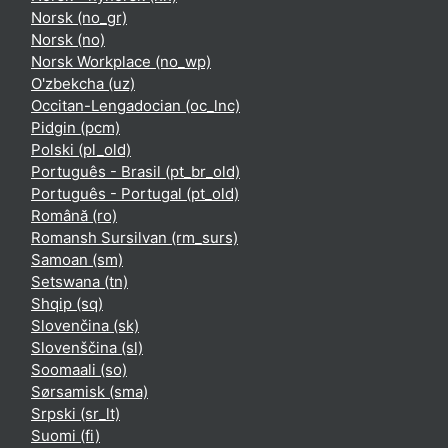
Norsk ‎(no_gr)‎
Norsk ‎(no)‎
Norsk Workplace ‎(no_wp)‎
O'zbekcha ‎(uz)‎
Occitan-Lengadocian ‎(oc_lnc)‎
Pidgin ‎(pcm)‎
Polski ‎(pl_old)‎
Português - Brasil ‎(pt_br_old)‎
Português - Portugal ‎(pt_old)‎
Română ‎(ro)‎
Romansh Sursilvan ‎(rm_surs)‎
Samoan ‎(sm)‎
Setswana ‎(tn)‎
Shqip ‎(sq)‎
Slovenčina ‎(sk)‎
Slovenščina ‎(sl)‎
Soomaali ‎(so)‎
Sørsamisk ‎(sma)‎
Srpski ‎(sr_lt)‎
Suomi ‎(fi)‎