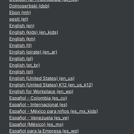
Dolnoserbski ‎(dsb)‎
Ebon ‎(mh)‎
eesti ‎(et)‎
English ‎(en)‎
English (kids) ‎(en_kids)‎
English ‎(km)‎
English ‎(lt)‎
English (pirate) ‎(en_ar)‎
English ‎(pl)‎
English ‎(pt_br)‎
English ‎(pt)‎
English (United States) ‎(en_us)‎
English (United States) K12 ‎(en_us_k12)‎
English for Workplace ‎(en_wp)‎
Español - Colombia ‎(es_co)‎
Español - Internacional ‎(es)‎
Español - México para niños ‎(es_mx_kids)‎
Español - Venezuela ‎(es_ve)‎
Español (México) ‎(es_mx)‎
Español para la Empresa ‎(es_wp)‎