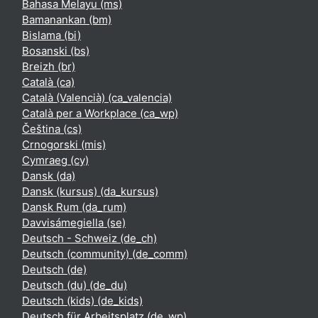
Bahasa Melayu ‎(ms)‎
Bamanankan ‎(bm)‎
Bislama ‎(bi)‎
Bosanski ‎(bs)‎
Breizh ‎(br)‎
Català ‎(ca)‎
Català (Valencià) ‎(ca_valencia)‎
Català per a Workplace ‎(ca_wp)‎
Čeština ‎(cs)‎
Crnogorski ‎(mis)‎
Cymraeg ‎(cy)‎
Dansk ‎(da)‎
Dansk (kursus) ‎(da_kursus)‎
Dansk Rum ‎(da_rum)‎
Davvisámegiella ‎(se)‎
Deutsch - Schweiz ‎(de_ch)‎
Deutsch (community) ‎(de_comm)‎
Deutsch ‎(de)‎
Deutsch (du) ‎(de_du)‎
Deutsch (kids) ‎(de_kids)‎
Deutsch für Arbeitsplatz ‎(de_wp)‎