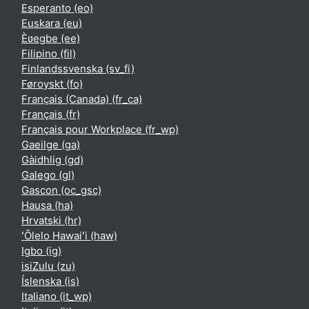
Esperanto ‎(eo)‎
Euskara ‎(eu)‎
Èʋegbe ‎(ee)‎
Filipino ‎(fil)‎
Finlandssvenska ‎(sv_fi)‎
Føroyskt ‎(fo)‎
Français (Canada) ‎(fr_ca)‎
Français ‎(fr)‎
Français pour Workplace ‎(fr_wp)‎
Gaeilge ‎(ga)‎
Gàidhlig ‎(gd)‎
Galego ‎(gl)‎
Gascon ‎(oc_gsc)‎
Hausa ‎(ha)‎
Hrvatski ‎(hr)‎
ʻŌlelo Hawaiʻi ‎(haw)‎
Igbo ‎(ig)‎
isiZulu ‎(zu)‎
Íslenska ‎(is)‎
Italiano ‎(it_wp)‎