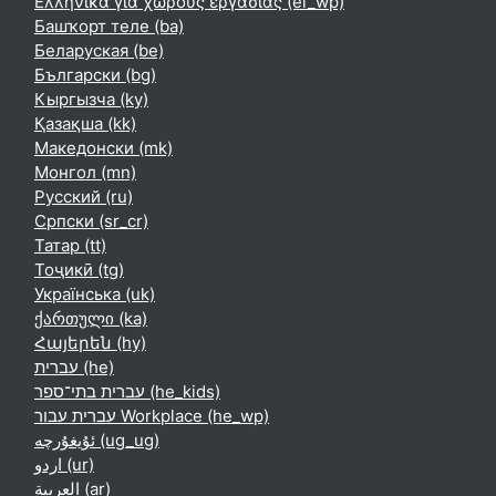
Ελληνικά για χώρους εργασίας ‎(el_wp)‎
Башҡорт теле ‎(ba)‎
Беларуская ‎(be)‎
Български ‎(bg)‎
Кыргызча ‎(ky)‎
Қазақша ‎(kk)‎
Македонски ‎(mk)‎
Монгол ‎(mn)‎
Русский ‎(ru)‎
Српски ‎(sr_cr)‎
Татар ‎(tt)‎
Тоҷикӣ ‎(tg)‎
Українська ‎(uk)‎
ქართული ‎(ka)‎
Հայերեն ‎(hy)‎
עברית ‎(he)‎
עברית בתי־ספר ‎(he_kids)‎
עברית עבור Workplace ‎(he_wp)‎
ئۇيغۇرچە ‎(ug_ug)‎
اردو ‎(ur)‎
العربية ‎(ar)‎