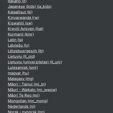
Italiano ‎(it)‎
Japanese (kids) ‎(ja_kids)‎
Kalaallisut ‎(kl)‎
Kinyarwanda ‎(rw)‎
Kiswahili ‎(sw)‎
Kreyòl Ayisyen ‎(hat)‎
Kurmanji ‎(kmr)‎
Latin ‎(la)‎
Latviešu ‎(lv)‎
Lëtzebuergesch ‎(lb)‎
Lietuvių ‎(lt_old)‎
Lietuvių (universitetas) ‎(lt_uni)‎
Lulesamisk ‎(smj)‎
magyar ‎(hu)‎
Malagasy ‎(mg)‎
Māori - Tainui ‎(mi_tn)‎
Māori - Waikato ‎(mi_wwow)‎
Māori Te Reo ‎(mi)‎
Mongolian ‎(mn_mong)‎
Nederlands ‎(nl)‎
Norsk - nynorsk ‎(nn)‎