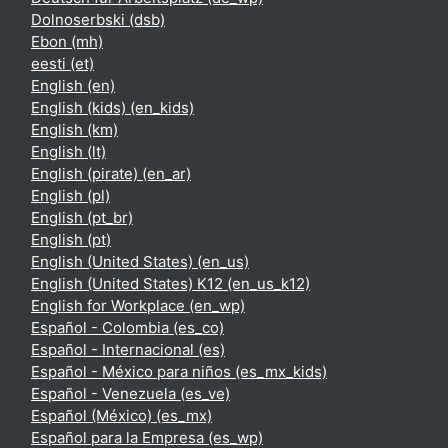
Dolnoserbski ‎(dsb)‎
Ebon ‎(mh)‎
eesti ‎(et)‎
English ‎(en)‎
English (kids) ‎(en_kids)‎
English ‎(km)‎
English ‎(lt)‎
English (pirate) ‎(en_ar)‎
English ‎(pl)‎
English ‎(pt_br)‎
English ‎(pt)‎
English (United States) ‎(en_us)‎
English (United States) K12 ‎(en_us_k12)‎
English for Workplace ‎(en_wp)‎
Español - Colombia ‎(es_co)‎
Español - Internacional ‎(es)‎
Español - México para niños ‎(es_mx_kids)‎
Español - Venezuela ‎(es_ve)‎
Español (México) ‎(es_mx)‎
Español para la Empresa ‎(es_wp)‎