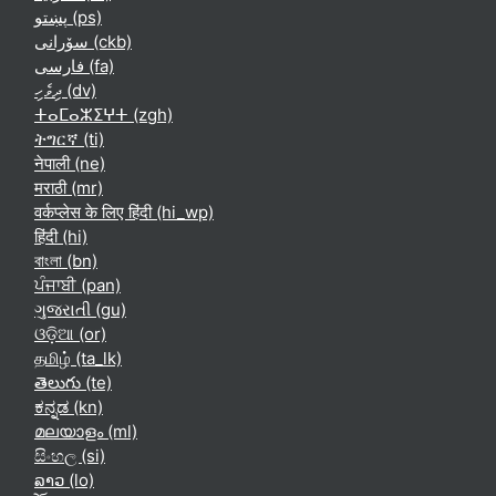
پښتو ‎(ps)‎
سۆرانی ‎(ckb)‎
فارسی ‎(fa)‎
ދިވެހި ‎(dv)‎
ⵜⴰⵎⴰⵣⵉⵖⵜ ‎(zgh)‎
ትግርኛ ‎(ti)‎
नेपाली ‎(ne)‎
मराठी ‎(mr)‎
वर्कप्लेस के लिए हिंदी ‎(hi_wp)‎
हिंदी ‎(hi)‎
বাংলা ‎(bn)‎
ਪੰਜਾਬੀ ‎(pan)‎
ગુજરાતી ‎(gu)‎
ଓଡ଼ିଆ ‎(or)‎
தமிழ் ‎(ta_lk)‎
తెలుగు ‎(te)‎
ಕನ್ನಡ ‎(kn)‎
മലയാളം ‎(ml)‎
සිංහල ‎(si)‎
ລາວ ‎(lo)‎