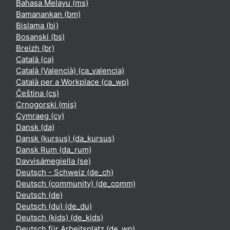
Bahasa Melayu ‎(ms)‎
Bamanankan ‎(bm)‎
Bislama ‎(bi)‎
Bosanski ‎(bs)‎
Breizh ‎(br)‎
Català ‎(ca)‎
Català (Valencià) ‎(ca_valencia)‎
Català per a Workplace ‎(ca_wp)‎
Čeština ‎(cs)‎
Crnogorski ‎(mis)‎
Cymraeg ‎(cy)‎
Dansk ‎(da)‎
Dansk (kursus) ‎(da_kursus)‎
Dansk Rum ‎(da_rum)‎
Davvisámegiella ‎(se)‎
Deutsch - Schweiz ‎(de_ch)‎
Deutsch (community) ‎(de_comm)‎
Deutsch ‎(de)‎
Deutsch (du) ‎(de_du)‎
Deutsch (kids) ‎(de_kids)‎
Deutsch für Arbeitsplatz ‎(de_wp)‎