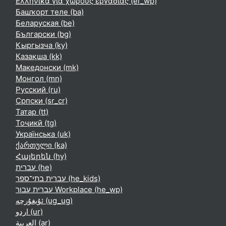
Ελληνικά για χώρους εργασίας ‎(el_wp)‎
Башҡорт теле ‎(ba)‎
Беларуская ‎(be)‎
Български ‎(bg)‎
Кыргызча ‎(ky)‎
Қазақша ‎(kk)‎
Македонски ‎(mk)‎
Монгол ‎(mn)‎
Русский ‎(ru)‎
Српски ‎(sr_cr)‎
Татар ‎(tt)‎
Тоҷикӣ ‎(tg)‎
Українська ‎(uk)‎
ქართული ‎(ka)‎
Հայերեն ‎(hy)‎
עברית ‎(he)‎
עברית בתי־ספר ‎(he_kids)‎
עברית עבור Workplace ‎(he_wp)‎
ئۇيغۇرچە ‎(ug_ug)‎
اردو ‎(ur)‎
العربية ‎(ar)‎