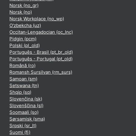
Norsk ‎(no_gr)‎
Norsk ‎(no)‎
Norsk Workplace ‎(no_wp)‎
O'zbekcha ‎(uz)‎
Occitan-Lengadocian ‎(oc_lnc)‎
Pidgin ‎(pcm)‎
Polski ‎(pl_old)‎
Português - Brasil ‎(pt_br_old)‎
Português - Portugal ‎(pt_old)‎
Română ‎(ro)‎
Romansh Sursilvan ‎(rm_surs)‎
Samoan ‎(sm)‎
Setswana ‎(tn)‎
Shqip ‎(sq)‎
Slovenčina ‎(sk)‎
Slovenščina ‎(sl)‎
Soomaali ‎(so)‎
Sørsamisk ‎(sma)‎
Srpski ‎(sr_lt)‎
Suomi ‎(fi)‎