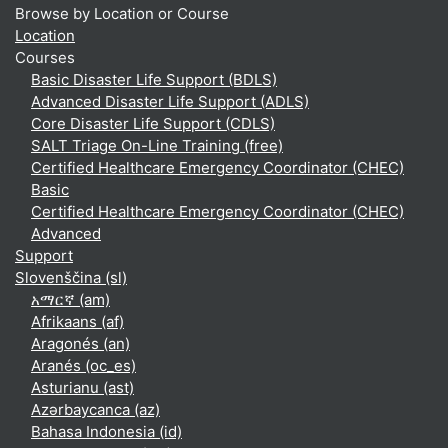
Browse by Location or Course
Location
Courses
Basic Disaster Life Support (BDLS)
Advanced Disaster Life Support (ADLS)
Core Disaster Life Support (CDLS)
SALT Triage On-Line Training (free)
Certified Healthcare Emergency Coordinator (CHEC)
Basic
Certified Healthcare Emergency Coordinator (CHEC)
Advanced
Support
Slovenščina ‎(sl)‎
አማርኛ ‎(am)‎
Afrikaans ‎(af)‎
Aragonés ‎(an)‎
Aranés ‎(oc_es)‎
Asturianu ‎(ast)‎
Azərbaycanca ‎(az)‎
Bahasa Indonesia ‎(id)‎