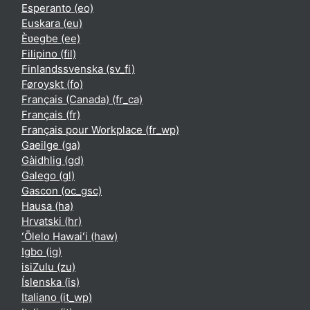
Esperanto ‎(eo)‎
Euskara ‎(eu)‎
Èʋegbe ‎(ee)‎
Filipino ‎(fil)‎
Finlandssvenska ‎(sv_fi)‎
Føroyskt ‎(fo)‎
Français (Canada) ‎(fr_ca)‎
Français ‎(fr)‎
Français pour Workplace ‎(fr_wp)‎
Gaeilge ‎(ga)‎
Gàidhlig ‎(gd)‎
Galego ‎(gl)‎
Gascon ‎(oc_gsc)‎
Hausa ‎(ha)‎
Hrvatski ‎(hr)‎
ʻŌlelo Hawaiʻi ‎(haw)‎
Igbo ‎(ig)‎
isiZulu ‎(zu)‎
Íslenska ‎(is)‎
Italiano ‎(it_wp)‎