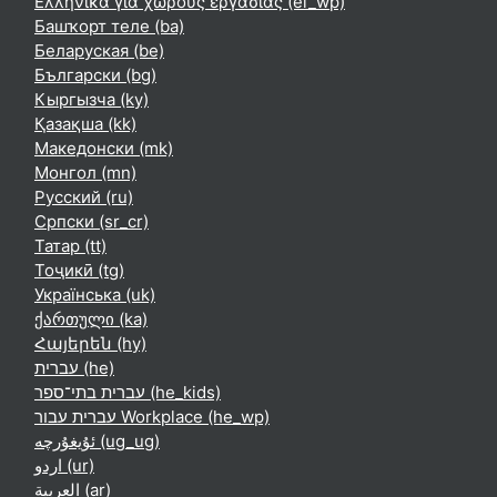
Ελληνικά για χώρους εργασίας ‎(el_wp)‎
Башҡорт теле ‎(ba)‎
Беларуская ‎(be)‎
Български ‎(bg)‎
Кыргызча ‎(ky)‎
Қазақша ‎(kk)‎
Македонски ‎(mk)‎
Монгол ‎(mn)‎
Русский ‎(ru)‎
Српски ‎(sr_cr)‎
Татар ‎(tt)‎
Тоҷикӣ ‎(tg)‎
Українська ‎(uk)‎
ქართული ‎(ka)‎
Հայերեն ‎(hy)‎
עברית ‎(he)‎
עברית בתי־ספר ‎(he_kids)‎
עברית עבור Workplace ‎(he_wp)‎
ئۇيغۇرچە ‎(ug_ug)‎
اردو ‎(ur)‎
العربية ‎(ar)‎