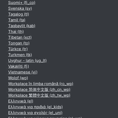
Suomi+ ‎(fi_co)‎
Svenska ‎(sv)‎
Tagalog ‎(tl)‎
Tamil ‎(ta)‎
Taqbaylit ‎(kab)‎
Thai ‎(th)‎
Tibetan ‎(xct)‎
Tongan ‎(to)‎
Türkçe ‎(tr)‎
Turkmen ‎(tk)‎
Uyghur - latin ‎(ug_lt)‎
VakaViti ‎(fj)‎
Vietnamese ‎(vi)‎
Wolof ‎(wo)‎
Workplace în limba română ‎(ro_wp)‎
Workplace 简体中文版 ‎(zh_cn_wp)‎
Workplace 繁體中文版 ‎(zh_tw_wp)‎
Ελληνικά ‎(el)‎
Ελληνικά για παιδιά ‎(el_kids)‎
Ελληνικά για σχολές ‎(el_uni)‎