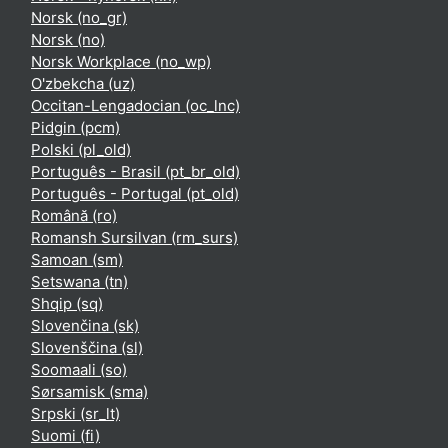
Norsk ‎(no_gr)‎
Norsk ‎(no)‎
Norsk Workplace ‎(no_wp)‎
O'zbekcha ‎(uz)‎
Occitan-Lengadocian ‎(oc_lnc)‎
Pidgin ‎(pcm)‎
Polski ‎(pl_old)‎
Português - Brasil ‎(pt_br_old)‎
Português - Portugal ‎(pt_old)‎
Română ‎(ro)‎
Romansh Sursilvan ‎(rm_surs)‎
Samoan ‎(sm)‎
Setswana ‎(tn)‎
Shqip ‎(sq)‎
Slovenčina ‎(sk)‎
Slovenščina ‎(sl)‎
Soomaali ‎(so)‎
Sørsamisk ‎(sma)‎
Srpski ‎(sr_lt)‎
Suomi ‎(fi)‎