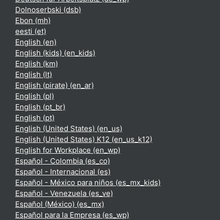
Dolnoserbski ‎(dsb)‎
Ebon ‎(mh)‎
eesti ‎(et)‎
English ‎(en)‎
English (kids) ‎(en_kids)‎
English ‎(km)‎
English ‎(lt)‎
English (pirate) ‎(en_ar)‎
English ‎(pl)‎
English ‎(pt_br)‎
English ‎(pt)‎
English (United States) ‎(en_us)‎
English (United States) K12 ‎(en_us_k12)‎
English for Workplace ‎(en_wp)‎
Español - Colombia ‎(es_co)‎
Español - Internacional ‎(es)‎
Español - México para niños ‎(es_mx_kids)‎
Español - Venezuela ‎(es_ve)‎
Español (México) ‎(es_mx)‎
Español para la Empresa ‎(es_wp)‎