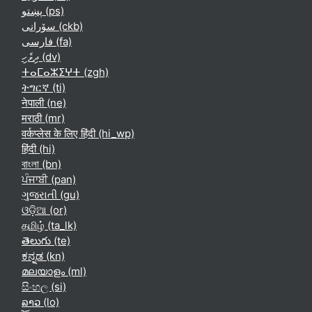
پښتو ‎(ps)‎
سۆرانی ‎(ckb)‎
فارسی ‎(fa)‎
ދިވެހި ‎(dv)‎
ⵜⴰⵎⴰⵣⵉⵖⵜ ‎(zgh)‎
ትግርኛ ‎(ti)‎
नेपाली ‎(ne)‎
मराठी ‎(mr)‎
वर्कप्लेस के लिए हिंदी ‎(hi_wp)‎
हिंदी ‎(hi)‎
বাংলা ‎(bn)‎
ਪੰਜਾਬੀ ‎(pan)‎
ગુજરાતી ‎(gu)‎
ଓଡ଼ିଆ ‎(or)‎
தமிழ் ‎(ta_lk)‎
తెలుగు ‎(te)‎
ಕನ್ನಡ ‎(kn)‎
മലയാളം ‎(ml)‎
සිංහල ‎(si)‎
ລາວ ‎(lo)‎