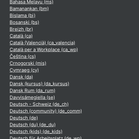
Bahasa Melayu ‎(ms)‎
Bamanankan ‎(bm)‎
Bislama ‎(bi)‎
Bosanski ‎(bs)‎
Breizh ‎(br)‎
Català ‎(ca)‎
Català (Valencià) ‎(ca_valencia)‎
Català per a Workplace ‎(ca_wp)‎
Čeština ‎(cs)‎
Crnogorski ‎(mis)‎
Cymraeg ‎(cy)‎
Dansk ‎(da)‎
Dansk (kursus) ‎(da_kursus)‎
Dansk Rum ‎(da_rum)‎
Davvisámegiella ‎(se)‎
Deutsch - Schweiz ‎(de_ch)‎
Deutsch (community) ‎(de_comm)‎
Deutsch ‎(de)‎
Deutsch (du) ‎(de_du)‎
Deutsch (kids) ‎(de_kids)‎
Deutsch für Arbeitsplatz ‎(de_wp)‎