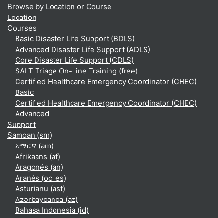
Browse by Location or Course
Location
Courses
Basic Disaster Life Support (BDLS)
Advanced Disaster Life Support (ADLS)
Core Disaster Life Support (CDLS)
SALT Triage On-Line Training (free)
Certified Healthcare Emergency Coordinator (CHEC)
Basic
Certified Healthcare Emergency Coordinator (CHEC)
Advanced
Support
Samoan ‎(sm)‎
አማርኛ ‎(am)‎
Afrikaans ‎(af)‎
Aragonés ‎(an)‎
Aranés ‎(oc_es)‎
Asturianu ‎(ast)‎
Azərbaycanca ‎(az)‎
Bahasa Indonesia ‎(id)‎