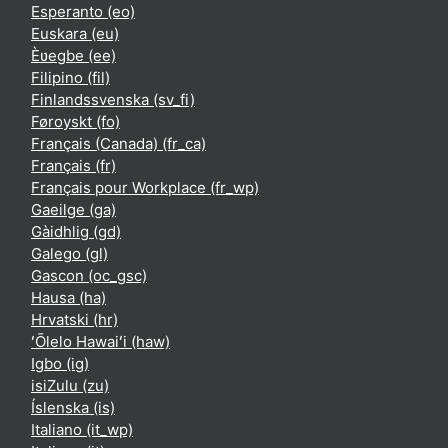
Esperanto ‎(eo)‎
Euskara ‎(eu)‎
Èʋegbe ‎(ee)‎
Filipino ‎(fil)‎
Finlandssvenska ‎(sv_fi)‎
Føroyskt ‎(fo)‎
Français (Canada) ‎(fr_ca)‎
Français ‎(fr)‎
Français pour Workplace ‎(fr_wp)‎
Gaeilge ‎(ga)‎
Gàidhlig ‎(gd)‎
Galego ‎(gl)‎
Gascon ‎(oc_gsc)‎
Hausa ‎(ha)‎
Hrvatski ‎(hr)‎
ʻŌlelo Hawaiʻi ‎(haw)‎
Igbo ‎(ig)‎
isiZulu ‎(zu)‎
Íslenska ‎(is)‎
Italiano ‎(it_wp)‎