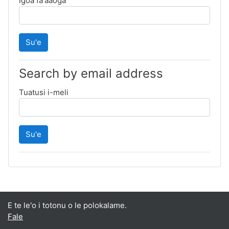
Igoa fa'aaoga
Search by email address
Tuatusi i-meli
E te le'o i totonu o le polokalame.
Fale