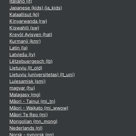
Italiano ‎(it)‎
Japanese (kids) ‎(ja_kids)‎
Kalaallisut ‎(kl)‎
Kinyarwanda ‎(rw)‎
Kiswahili ‎(sw)‎
Kreyòl Ayisyen ‎(hat)‎
Kurmanji ‎(kmr)‎
Latin ‎(la)‎
Latviešu ‎(lv)‎
Lëtzebuergesch ‎(lb)‎
Lietuvių ‎(lt_old)‎
Lietuvių (universitetas) ‎(lt_uni)‎
Lulesamisk ‎(smj)‎
magyar ‎(hu)‎
Malagasy ‎(mg)‎
Māori - Tainui ‎(mi_tn)‎
Māori - Waikato ‎(mi_wwow)‎
Māori Te Reo ‎(mi)‎
Mongolian ‎(mn_mong)‎
Nederlands ‎(nl)‎
Norsk - nynorsk ‎(nn)‎