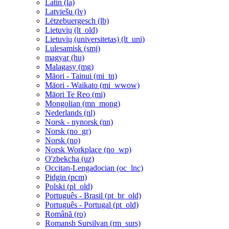
Latin ‎(la)‎
Latviešu ‎(lv)‎
Lëtzebuergesch ‎(lb)‎
Lietuvių ‎(lt_old)‎
Lietuvių (universitetas) ‎(lt_uni)‎
Lulesamisk ‎(smj)‎
magyar ‎(hu)‎
Malagasy ‎(mg)‎
Māori - Tainui ‎(mi_tn)‎
Māori - Waikato ‎(mi_wwow)‎
Māori Te Reo ‎(mi)‎
Mongolian ‎(mn_mong)‎
Nederlands ‎(nl)‎
Norsk - nynorsk ‎(nn)‎
Norsk ‎(no_gr)‎
Norsk ‎(no)‎
Norsk Workplace ‎(no_wp)‎
O'zbekcha ‎(uz)‎
Occitan-Lengadocian ‎(oc_lnc)‎
Pidgin ‎(pcm)‎
Polski ‎(pl_old)‎
Português - Brasil ‎(pt_br_old)‎
Português - Portugal ‎(pt_old)‎
Română ‎(ro)‎
Romansh Sursilvan ‎(rm_surs)‎