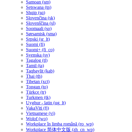
Samoan ‎(sm)‎
Setswana ‎(tn)‎
Shqip ‎(sq)‎
Slovenčina ‎(sk)‎
Slovenščina ‎(sl)‎
Soomaali ‎(so)‎
Sørsamisk ‎(sma)‎
Srpski ‎(sr_lt)‎
Suomi ‎(fi)‎
Suomi+ ‎(fi_co)‎
Svenska ‎(sv)‎
Tagalog ‎(tl)‎
Tamil ‎(ta)‎
Taqbaylit ‎(kab)‎
Thai ‎(th)‎
Tibetan ‎(xct)‎
Tongan ‎(to)‎
Türkçe ‎(tr)‎
Turkmen ‎(tk)‎
Uyghur - latin ‎(ug_lt)‎
VakaViti ‎(fj)‎
Vietnamese ‎(vi)‎
Wolof ‎(wo)‎
Workplace în limba română ‎(ro_wp)‎
Workplace 简体中文版 ‎(zh_cn_wp)‎