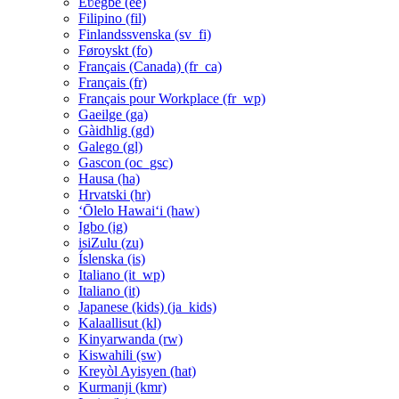
Èʋegbe ‎(ee)‎
Filipino ‎(fil)‎
Finlandssvenska ‎(sv_fi)‎
Føroyskt ‎(fo)‎
Français (Canada) ‎(fr_ca)‎
Français ‎(fr)‎
Français pour Workplace ‎(fr_wp)‎
Gaeilge ‎(ga)‎
Gàidhlig ‎(gd)‎
Galego ‎(gl)‎
Gascon ‎(oc_gsc)‎
Hausa ‎(ha)‎
Hrvatski ‎(hr)‎
ʻŌlelo Hawaiʻi ‎(haw)‎
Igbo ‎(ig)‎
isiZulu ‎(zu)‎
Íslenska ‎(is)‎
Italiano ‎(it_wp)‎
Italiano ‎(it)‎
Japanese (kids) ‎(ja_kids)‎
Kalaallisut ‎(kl)‎
Kinyarwanda ‎(rw)‎
Kiswahili ‎(sw)‎
Kreyòl Ayisyen ‎(hat)‎
Kurmanji ‎(kmr)‎