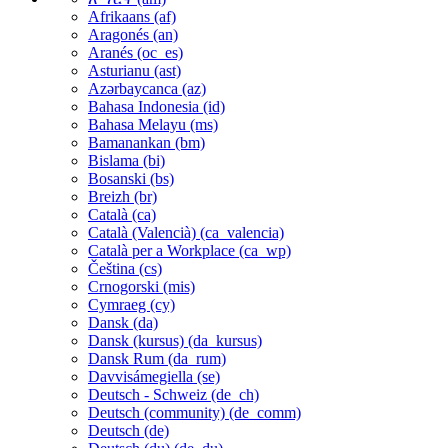
Afrikaans ‎(af)‎
Aragonés ‎(an)‎
Aranés ‎(oc_es)‎
Asturianu ‎(ast)‎
Azərbaycanca ‎(az)‎
Bahasa Indonesia ‎(id)‎
Bahasa Melayu ‎(ms)‎
Bamanankan ‎(bm)‎
Bislama ‎(bi)‎
Bosanski ‎(bs)‎
Breizh ‎(br)‎
Català ‎(ca)‎
Català (Valencià) ‎(ca_valencia)‎
Català per a Workplace ‎(ca_wp)‎
Čeština ‎(cs)‎
Crnogorski ‎(mis)‎
Cymraeg ‎(cy)‎
Dansk ‎(da)‎
Dansk (kursus) ‎(da_kursus)‎
Dansk Rum ‎(da_rum)‎
Davvisámegiella ‎(se)‎
Deutsch - Schweiz ‎(de_ch)‎
Deutsch (community) ‎(de_comm)‎
Deutsch ‎(de)‎