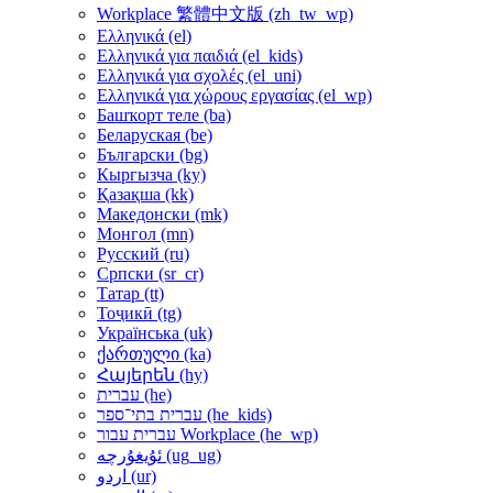
Workplace 繁體中文版 ‎(zh_tw_wp)‎
Ελληνικά ‎(el)‎
Ελληνικά για παιδιά ‎(el_kids)‎
Ελληνικά για σχολές ‎(el_uni)‎
Ελληνικά για χώρους εργασίας ‎(el_wp)‎
Башҡорт теле ‎(ba)‎
Беларуская ‎(be)‎
Български ‎(bg)‎
Кыргызча ‎(ky)‎
Қазақша ‎(kk)‎
Македонски ‎(mk)‎
Монгол ‎(mn)‎
Русский ‎(ru)‎
Српски ‎(sr_cr)‎
Татар ‎(tt)‎
Тоҷикӣ ‎(tg)‎
Українська ‎(uk)‎
ქართული ‎(ka)‎
Հայերեն ‎(hy)‎
עברית ‎(he)‎
עברית בתי־ספר ‎(he_kids)‎
עברית עבור Workplace ‎(he_wp)‎
ئۇيغۇرچە ‎(ug_ug)‎
اردو ‎(ur)‎