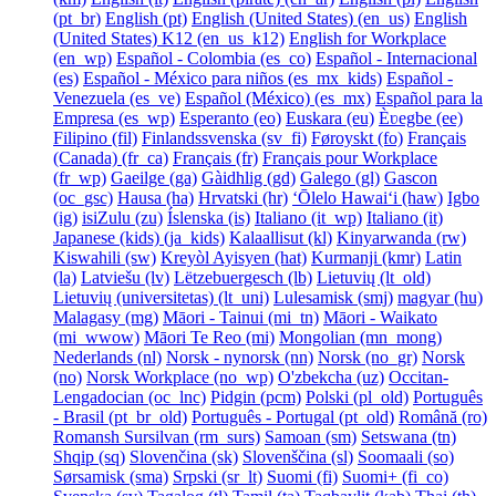
‎(pt_br)‎
English ‎(pt)‎
English (United States) ‎(en_us)‎
English
(United States) K12 ‎(en_us_k12)‎
English for Workplace
‎(en_wp)‎
Español - Colombia ‎(es_co)‎
Español - Internacional
‎(es)‎
Español - México para niños ‎(es_mx_kids)‎
Español -
Venezuela ‎(es_ve)‎
Español (México) ‎(es_mx)‎
Español para la
Empresa ‎(es_wp)‎
Esperanto ‎(eo)‎
Euskara ‎(eu)‎
Èʋegbe ‎(ee)‎
Filipino ‎(fil)‎
Finlandssvenska ‎(sv_fi)‎
Føroyskt ‎(fo)‎
Français
(Canada) ‎(fr_ca)‎
Français ‎(fr)‎
Français pour Workplace
‎(fr_wp)‎
Gaeilge ‎(ga)‎
Gàidhlig ‎(gd)‎
Galego ‎(gl)‎
Gascon
‎(oc_gsc)‎
Hausa ‎(ha)‎
Hrvatski ‎(hr)‎
ʻŌlelo Hawaiʻi ‎(haw)‎
Igbo
‎(ig)‎
isiZulu ‎(zu)‎
Íslenska ‎(is)‎
Italiano ‎(it_wp)‎
Italiano ‎(it)‎
Japanese (kids) ‎(ja_kids)‎
Kalaallisut ‎(kl)‎
Kinyarwanda ‎(rw)‎
Kiswahili ‎(sw)‎
Kreyòl Ayisyen ‎(hat)‎
Kurmanji ‎(kmr)‎
Latin
‎(la)‎
Latviešu ‎(lv)‎
Lëtzebuergesch ‎(lb)‎
Lietuvių ‎(lt_old)‎
Lietuvių (universitetas) ‎(lt_uni)‎
Lulesamisk ‎(smj)‎
magyar ‎(hu)‎
Malagasy ‎(mg)‎
Māori - Tainui ‎(mi_tn)‎
Māori - Waikato
‎(mi_wwow)‎
Māori Te Reo ‎(mi)‎
Mongolian ‎(mn_mong)‎
Nederlands ‎(nl)‎
Norsk - nynorsk ‎(nn)‎
Norsk ‎(no_gr)‎
Norsk
‎(no)‎
Norsk Workplace ‎(no_wp)‎
O'zbekcha ‎(uz)‎
Occitan-
Lengadocian ‎(oc_lnc)‎
Pidgin ‎(pcm)‎
Polski ‎(pl_old)‎
Português
- Brasil ‎(pt_br_old)‎
Português - Portugal ‎(pt_old)‎
Română ‎(ro)‎
Romansh Sursilvan ‎(rm_surs)‎
Samoan ‎(sm)‎
Setswana ‎(tn)‎
Shqip ‎(sq)‎
Slovenčina ‎(sk)‎
Slovenščina ‎(sl)‎
Soomaali ‎(so)‎
Sørsamisk ‎(sma)‎
Srpski ‎(sr_lt)‎
Suomi ‎(fi)‎
Suomi+ ‎(fi_co)‎