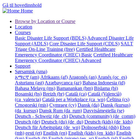
Gå til hovedinnhold
Home
Browse by Location or Course
Location
Courses
Basic Disaster Life Support (BDLS)
Advanced Disaster Life
Support (ADLS)
Core Disaster Life Support (CDLS)
SALT
Triage On-Line Training (free)
Certified Healthcare
Emergency Coordinator (CHEC) Basic
Certified Healthcare
Emergency Coordinator (CHEC) Advanced
Support
Sørsamisk ‎(sma)‎
አማርኛ ‎(am)‎
Afrikaans ‎(af)‎
Aragonés ‎(an)‎
Aranés ‎(oc_es)‎
Asturianu ‎(ast)‎
Azərbaycanca ‎(az)‎
Bahasa Indonesia ‎(id)‎
Bahasa Melayu ‎(ms)‎
Bamanankan ‎(bm)‎
Bislama ‎(bi)‎
Bosanski ‎(bs)‎
Breizh ‎(br)‎
Català ‎(ca)‎
Català (Valencià)
‎(ca_valencia)‎
Català per a Workplace ‎(ca_wp)‎
Čeština ‎(cs)‎
Crnogorski ‎(mis)‎
Cymraeg ‎(cy)‎
Dansk ‎(da)‎
Dansk (kursus)
‎(da_kursus)‎
Dansk Rum ‎(da_rum)‎
Davvisámegiella ‎(se)‎
Deutsch - Schweiz ‎(de_ch)‎
Deutsch (community) ‎(de_comm)‎
Deutsch ‎(de)‎
Deutsch (du) ‎(de_du)‎
Deutsch (kids) ‎(de_kids)‎
Deutsch für Arbeitsplatz ‎(de_wp)‎
Dolnoserbski ‎(dsb)‎
Ebon
‎(mh)‎
eesti ‎(et)‎
English ‎(en)‎
English (kids) ‎(en_kids)‎
English
‎(km)‎
English ‎(lt)‎
English (pirate) ‎(en_ar)‎
English ‎(pl)‎
English