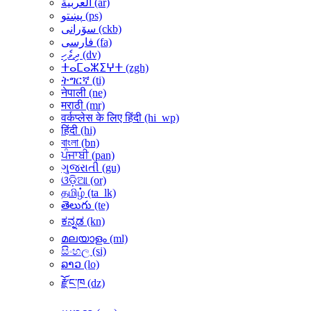
العربية ‎(ar)‎
پښتو ‎(ps)‎
سۆرانی ‎(ckb)‎
فارسی ‎(fa)‎
ދިވެހި ‎(dv)‎
ⵜⴰⵎⴰⵣⵉⵖⵜ ‎(zgh)‎
ትግርኛ ‎(ti)‎
नेपाली ‎(ne)‎
मराठी ‎(mr)‎
वर्कप्लेस के लिए हिंदी ‎(hi_wp)‎
हिंदी ‎(hi)‎
বাংলা ‎(bn)‎
ਪੰਜਾਬੀ ‎(pan)‎
ગુજરાતી ‎(gu)‎
ଓଡ଼ିଆ ‎(or)‎
தமிழ் ‎(ta_lk)‎
తెలుగు ‎(te)‎
ಕನ್ನಡ ‎(kn)‎
മലയാളം ‎(ml)‎
සිංහල ‎(si)‎
ລາວ ‎(lo)‎
རྫོང་ཁ ‎(dz)‎