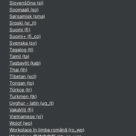
Slovenščina ‎(sl)‎
Soomaali ‎(so)‎
Sørsamisk ‎(sma)‎
Srpski ‎(sr_lt)‎
Suomi ‎(fi)‎
Suomi+ ‎(fi_co)‎
Svenska ‎(sv)‎
Tagalog ‎(tl)‎
Tamil ‎(ta)‎
Taqbaylit ‎(kab)‎
Thai ‎(th)‎
Tibetan ‎(xct)‎
Tongan ‎(to)‎
Türkçe ‎(tr)‎
Turkmen ‎(tk)‎
Uyghur - latin ‎(ug_lt)‎
VakaViti ‎(fj)‎
Vietnamese ‎(vi)‎
Wolof ‎(wo)‎
Workplace în limba română ‎(ro_wp)‎