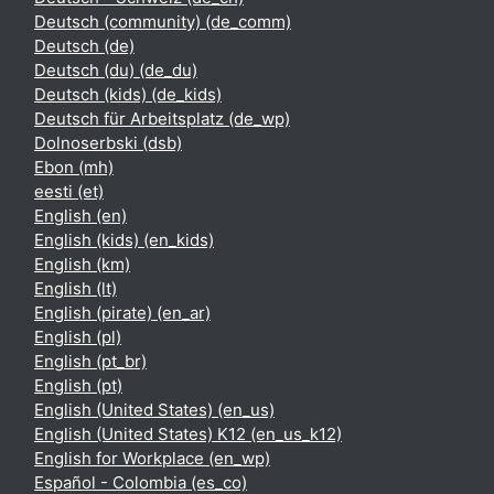
Deutsch (community) ‎(de_comm)‎
Deutsch ‎(de)‎
Deutsch (du) ‎(de_du)‎
Deutsch (kids) ‎(de_kids)‎
Deutsch für Arbeitsplatz ‎(de_wp)‎
Dolnoserbski ‎(dsb)‎
Ebon ‎(mh)‎
eesti ‎(et)‎
English ‎(en)‎
English (kids) ‎(en_kids)‎
English ‎(km)‎
English ‎(lt)‎
English (pirate) ‎(en_ar)‎
English ‎(pl)‎
English ‎(pt_br)‎
English ‎(pt)‎
English (United States) ‎(en_us)‎
English (United States) K12 ‎(en_us_k12)‎
English for Workplace ‎(en_wp)‎
Español - Colombia ‎(es_co)‎