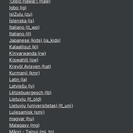
ʻŌlelo Hawaiʻi ‎(haw)‎
Igbo ‎(ig)‎
isiZulu ‎(zu)‎
Íslenska ‎(is)‎
Italiano ‎(it_wp)‎
Italiano ‎(it)‎
Japanese (kids) ‎(ja_kids)‎
Kalaallisut ‎(kl)‎
Kinyarwanda ‎(rw)‎
Kiswahili ‎(sw)‎
Kreyòl Ayisyen ‎(hat)‎
Kurmanji ‎(kmr)‎
Latin ‎(la)‎
Latviešu ‎(lv)‎
Lëtzebuergesch ‎(lb)‎
Lietuvių ‎(lt_old)‎
Lietuvių (universitetas) ‎(lt_uni)‎
Lulesamisk ‎(smj)‎
magyar ‎(hu)‎
Malagasy ‎(mg)‎
Māori - Tainui ‎(mi_tn)‎