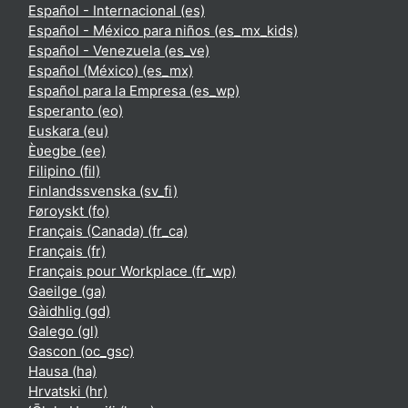
Español - Internacional ‎(es)‎
Español - México para niños ‎(es_mx_kids)‎
Español - Venezuela ‎(es_ve)‎
Español (México) ‎(es_mx)‎
Español para la Empresa ‎(es_wp)‎
Esperanto ‎(eo)‎
Euskara ‎(eu)‎
Èʋegbe ‎(ee)‎
Filipino ‎(fil)‎
Finlandssvenska ‎(sv_fi)‎
Føroyskt ‎(fo)‎
Français (Canada) ‎(fr_ca)‎
Français ‎(fr)‎
Français pour Workplace ‎(fr_wp)‎
Gaeilge ‎(ga)‎
Gàidhlig ‎(gd)‎
Galego ‎(gl)‎
Gascon ‎(oc_gsc)‎
Hausa ‎(ha)‎
Hrvatski ‎(hr)‎