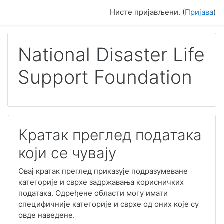
Иди на главни садржај
Нисте пријављени. (
Пријава
)
National Disaster Life
Support Foundation
Кратак преглед података
који се чувају
Овај кратак преглед приказује подразумеване
категорије и сврхе задржавања корисничких
података. Одређене области могу имати
специфичније категорије и сврхе од оних које су
овде наведене.