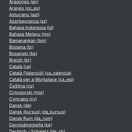
Aragonés ‎(an)‎
Aranés ‎(oc_es)‎
Asturianu ‎(ast)‎
Azərbaycanca ‎(az)‎
Bahasa Indonesia ‎(id)‎
Bahasa Melayu ‎(ms)‎
Bamanankan ‎(bm)‎
Bislama ‎(bi)‎
Bosanski ‎(bs)‎
Breizh ‎(br)‎
Català ‎(ca)‎
Català (Valencià) ‎(ca_valencia)‎
Català per a Workplace ‎(ca_wp)‎
Čeština ‎(cs)‎
Crnogorski ‎(mis)‎
Cymraeg ‎(cy)‎
Dansk ‎(da)‎
Dansk (kursus) ‎(da_kursus)‎
Dansk Rum ‎(da_rum)‎
Davvisámegiella ‎(se)‎
Deutsch - Schweiz ‎(de_ch)‎