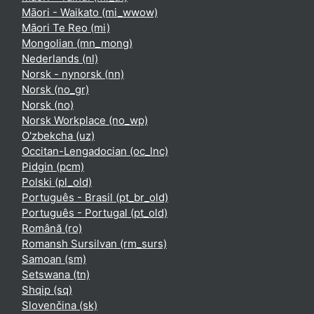
Māori - Waikato ‎(mi_wwow)‎
Māori Te Reo ‎(mi)‎
Mongolian ‎(mn_mong)‎
Nederlands ‎(nl)‎
Norsk - nynorsk ‎(nn)‎
Norsk ‎(no_gr)‎
Norsk ‎(no)‎
Norsk Workplace ‎(no_wp)‎
O'zbekcha ‎(uz)‎
Occitan-Lengadocian ‎(oc_lnc)‎
Pidgin ‎(pcm)‎
Polski ‎(pl_old)‎
Português - Brasil ‎(pt_br_old)‎
Português - Portugal ‎(pt_old)‎
Română ‎(ro)‎
Romansh Sursilvan ‎(rm_surs)‎
Samoan ‎(sm)‎
Setswana ‎(tn)‎
Shqip ‎(sq)‎
Slovenčina ‎(sk)‎