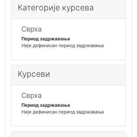
Категорије курсева
Сврха
Период задржавања
Није дефинисан период задржавања
Курсеви
Сврха
Период задржавања
Није дефинисан период задржавања