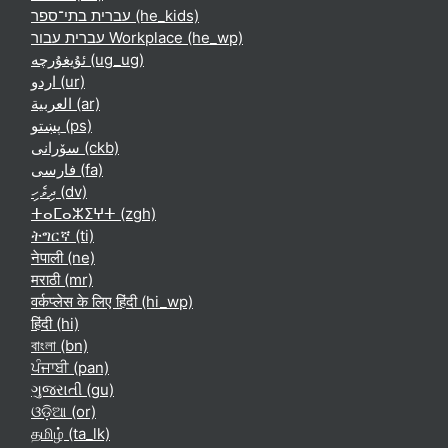
עברית בתי־ספר ‎(he_kids)‎
עברית עבור Workplace ‎(he_wp)‎
ئۇيغۇرچە ‎(ug_ug)‎
اردو ‎(ur)‎
العربية ‎(ar)‎
پښتو ‎(ps)‎
سۆرانی ‎(ckb)‎
فارسی ‎(fa)‎
ދިވެހި ‎(dv)‎
ⵜⴰⵎⴰⵣⵉⵖⵜ ‎(zgh)‎
ትግርኛ ‎(ti)‎
नेपाली ‎(ne)‎
मराठी ‎(mr)‎
वर्कप्लेस के लिए हिंदी ‎(hi_wp)‎
हिंदी ‎(hi)‎
বাংলা ‎(bn)‎
ਪੰਜਾਬੀ ‎(pan)‎
ગુજરાતી ‎(gu)‎
ଓଡ଼ିଆ ‎(or)‎
தமிழ் ‎(ta_lk)‎