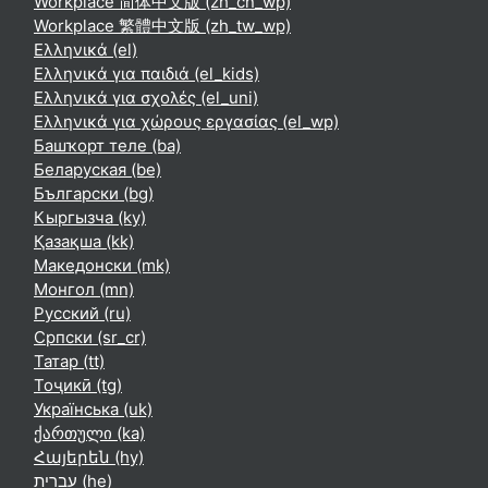
Workplace 简体中文版 ‎(zh_cn_wp)‎
Workplace 繁體中文版 ‎(zh_tw_wp)‎
Ελληνικά ‎(el)‎
Ελληνικά για παιδιά ‎(el_kids)‎
Ελληνικά για σχολές ‎(el_uni)‎
Ελληνικά για χώρους εργασίας ‎(el_wp)‎
Башҡорт теле ‎(ba)‎
Беларуская ‎(be)‎
Български ‎(bg)‎
Кыргызча ‎(ky)‎
Қазақша ‎(kk)‎
Македонски ‎(mk)‎
Монгол ‎(mn)‎
Русский ‎(ru)‎
Српски ‎(sr_cr)‎
Татар ‎(tt)‎
Тоҷикӣ ‎(tg)‎
Українська ‎(uk)‎
ქართული ‎(ka)‎
Հայերեն ‎(hy)‎
עברית ‎(he)‎