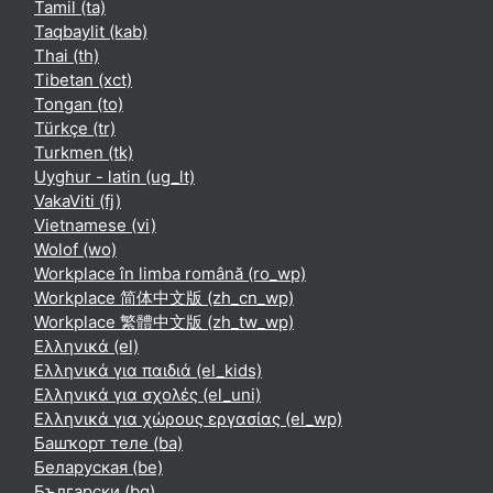
Tamil ‎(ta)‎
Taqbaylit ‎(kab)‎
Thai ‎(th)‎
Tibetan ‎(xct)‎
Tongan ‎(to)‎
Türkçe ‎(tr)‎
Turkmen ‎(tk)‎
Uyghur - latin ‎(ug_lt)‎
VakaViti ‎(fj)‎
Vietnamese ‎(vi)‎
Wolof ‎(wo)‎
Workplace în limba română ‎(ro_wp)‎
Workplace 简体中文版 ‎(zh_cn_wp)‎
Workplace 繁體中文版 ‎(zh_tw_wp)‎
Ελληνικά ‎(el)‎
Ελληνικά για παιδιά ‎(el_kids)‎
Ελληνικά για σχολές ‎(el_uni)‎
Ελληνικά για χώρους εργασίας ‎(el_wp)‎
Башҡорт теле ‎(ba)‎
Беларуская ‎(be)‎
Български ‎(bg)‎