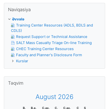
Naviqasiya ötürmək
Naviqasiya
Əvvələ
Training Center Resources (ADLS, BDLS and
CDLS)
Request Support or Technical Assistance
SALT Mass Casualty Triage On-line Training
CHEC Training Center Resources
Faculty and Planner's Disclosure Form
Kurslar
Təqvim ötürmək
Təqvim
August 2026
B.
B.e.
Ç.ax.
Ç.
C.ax.
C
Ş