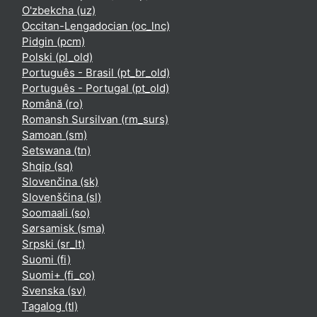
O'zbekcha ‎(uz)‎
Occitan-Lengadocian ‎(oc_lnc)‎
Pidgin ‎(pcm)‎
Polski ‎(pl_old)‎
Português - Brasil ‎(pt_br_old)‎
Português - Portugal ‎(pt_old)‎
Română ‎(ro)‎
Romansh Sursilvan ‎(rm_surs)‎
Samoan ‎(sm)‎
Setswana ‎(tn)‎
Shqip ‎(sq)‎
Slovenčina ‎(sk)‎
Slovenščina ‎(sl)‎
Soomaali ‎(so)‎
Sørsamisk ‎(sma)‎
Srpski ‎(sr_lt)‎
Suomi ‎(fi)‎
Suomi+ ‎(fi_co)‎
Svenska ‎(sv)‎
Tagalog ‎(tl)‎