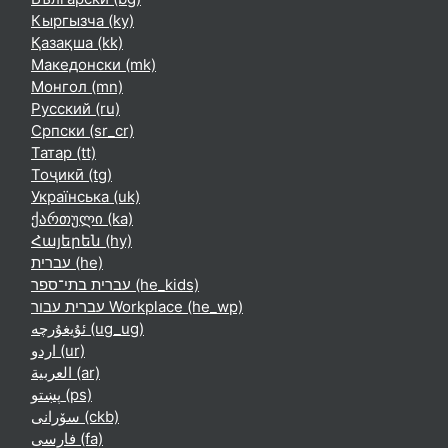
Кыргызча ‎(ky)‎
Қазақша ‎(kk)‎
Македонски ‎(mk)‎
Монгол ‎(mn)‎
Русский ‎(ru)‎
Српски ‎(sr_cr)‎
Татар ‎(tt)‎
Тоҷикӣ ‎(tg)‎
Українська ‎(uk)‎
ქართული ‎(ka)‎
Հայերեն ‎(hy)‎
עברית ‎(he)‎
עברית בתי־ספר ‎(he_kids)‎
עברית עבור Workplace ‎(he_wp)‎
ئۇيغۇرچە ‎(ug_ug)‎
اردو ‎(ur)‎
العربية ‎(ar)‎
پښتو ‎(ps)‎
سۆرانی ‎(ckb)‎
فارسی ‎(fa)‎