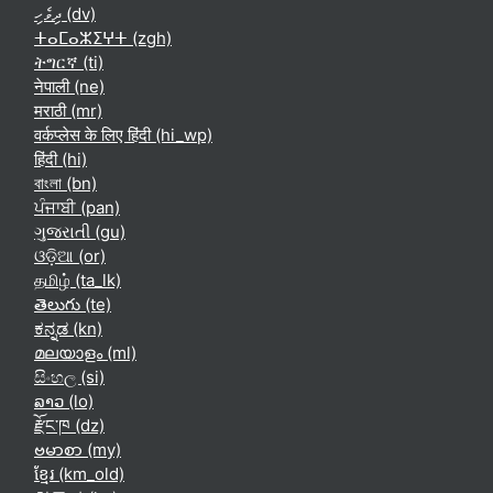
ދިވެހި ‎(dv)‎
ⵜⴰⵎⴰⵣⵉⵖⵜ ‎(zgh)‎
ትግርኛ ‎(ti)‎
नेपाली ‎(ne)‎
मराठी ‎(mr)‎
वर्कप्लेस के लिए हिंदी ‎(hi_wp)‎
हिंदी ‎(hi)‎
বাংলা ‎(bn)‎
ਪੰਜਾਬੀ ‎(pan)‎
ગુજરાતી ‎(gu)‎
ଓଡ଼ିଆ ‎(or)‎
தமிழ் ‎(ta_lk)‎
తెలుగు ‎(te)‎
ಕನ್ನಡ ‎(kn)‎
മലയാളം ‎(ml)‎
සිංහල ‎(si)‎
ລາວ ‎(lo)‎
རྫོང་ཁ ‎(dz)‎
ဗမာစာ ‎(my)‎
ខ្មែរ ‎(km_old)‎