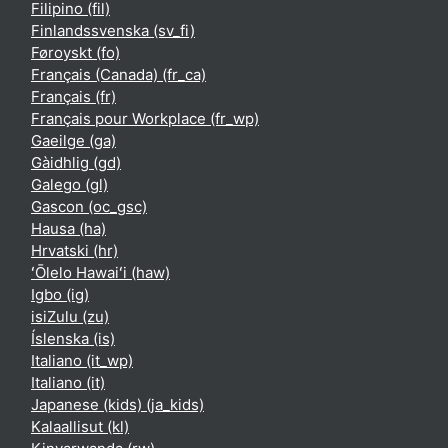
Filipino ‎(fil)‎
Finlandssvenska ‎(sv_fi)‎
Føroyskt ‎(fo)‎
Français (Canada) ‎(fr_ca)‎
Français ‎(fr)‎
Français pour Workplace ‎(fr_wp)‎
Gaeilge ‎(ga)‎
Gàidhlig ‎(gd)‎
Galego ‎(gl)‎
Gascon ‎(oc_gsc)‎
Hausa ‎(ha)‎
Hrvatski ‎(hr)‎
ʻŌlelo Hawaiʻi ‎(haw)‎
Igbo ‎(ig)‎
isiZulu ‎(zu)‎
Íslenska ‎(is)‎
Italiano ‎(it_wp)‎
Italiano ‎(it)‎
Japanese (kids) ‎(ja_kids)‎
Kalaallisut ‎(kl)‎