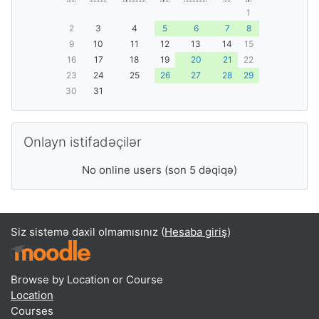
1
2
3
4
5
6
7
8
9
10
11
12
13
14
15
16
17
18
19
20
21
22
23
24
25
26
27
28
29
30
31
Onlayn istifadəçilər ötürmək
Onlayn istifadəçilər
No online users (son 5 dəqiqə)
Siz sistemə daxil olmamısınız (
Hesaba giriş
)
Browse by Location or Course
Location
Courses