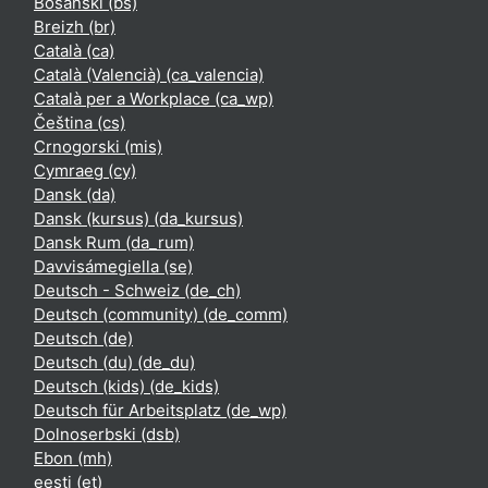
Bosanski ‎(bs)‎
Breizh ‎(br)‎
Català ‎(ca)‎
Català (Valencià) ‎(ca_valencia)‎
Català per a Workplace ‎(ca_wp)‎
Čeština ‎(cs)‎
Crnogorski ‎(mis)‎
Cymraeg ‎(cy)‎
Dansk ‎(da)‎
Dansk (kursus) ‎(da_kursus)‎
Dansk Rum ‎(da_rum)‎
Davvisámegiella ‎(se)‎
Deutsch - Schweiz ‎(de_ch)‎
Deutsch (community) ‎(de_comm)‎
Deutsch ‎(de)‎
Deutsch (du) ‎(de_du)‎
Deutsch (kids) ‎(de_kids)‎
Deutsch für Arbeitsplatz ‎(de_wp)‎
Dolnoserbski ‎(dsb)‎
Ebon ‎(mh)‎
eesti ‎(et)‎