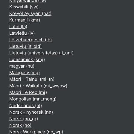
Kinyarwanda ‎(rw)‎
Kiswahili ‎(sw)‎
Kreyòl Ayisyen ‎(hat)‎
Kurmanji ‎(kmr)‎
Latin ‎(la)‎
Latviešu ‎(lv)‎
Lëtzebuergesch ‎(lb)‎
Lietuvių ‎(lt_old)‎
Lietuvių (universitetas) ‎(lt_uni)‎
Lulesamisk ‎(smj)‎
magyar ‎(hu)‎
Malagasy ‎(mg)‎
Māori - Tainui ‎(mi_tn)‎
Māori - Waikato ‎(mi_wwow)‎
Māori Te Reo ‎(mi)‎
Mongolian ‎(mn_mong)‎
Nederlands ‎(nl)‎
Norsk - nynorsk ‎(nn)‎
Norsk ‎(no_gr)‎
Norsk ‎(no)‎
Norsk Workplace ‎(no_wp)‎