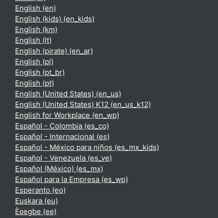
English ‎(en)‎
English (kids) ‎(en_kids)‎
English ‎(km)‎
English ‎(lt)‎
English (pirate) ‎(en_ar)‎
English ‎(pl)‎
English ‎(pt_br)‎
English ‎(pt)‎
English (United States) ‎(en_us)‎
English (United States) K12 ‎(en_us_k12)‎
English for Workplace ‎(en_wp)‎
Español - Colombia ‎(es_co)‎
Español - Internacional ‎(es)‎
Español - México para niños ‎(es_mx_kids)‎
Español - Venezuela ‎(es_ve)‎
Español (México) ‎(es_mx)‎
Español para la Empresa ‎(es_wp)‎
Esperanto ‎(eo)‎
Euskara ‎(eu)‎
Èʋegbe ‎(ee)‎