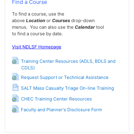
Find a Course
To find a course, use the
above
Location
or
Courses
drop-down
menus. You can also use the
Calendar
tool
to find a course by date.
Visit
NDLSF Homepage
Training Center Resources (ADLS, BDLS and
CDLS)
Hiperkeçid
Hiperkeçid
Request Support or Technical Assistance
Səhifə
SALT Mass Casualty Triage On-line Training
Hiperkeçid
CHEC Training Center Resources
Hiperkeçid
Faculty and Planner's Disclosure Form