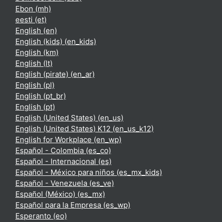
Ebon ‎(mh)‎
eesti ‎(et)‎
English ‎(en)‎
English (kids) ‎(en_kids)‎
English ‎(km)‎
English ‎(lt)‎
English (pirate) ‎(en_ar)‎
English ‎(pl)‎
English ‎(pt_br)‎
English ‎(pt)‎
English (United States) ‎(en_us)‎
English (United States) K12 ‎(en_us_k12)‎
English for Workplace ‎(en_wp)‎
Español - Colombia ‎(es_co)‎
Español - Internacional ‎(es)‎
Español - México para niños ‎(es_mx_kids)‎
Español - Venezuela ‎(es_ve)‎
Español (México) ‎(es_mx)‎
Español para la Empresa ‎(es_wp)‎
Esperanto ‎(eo)‎