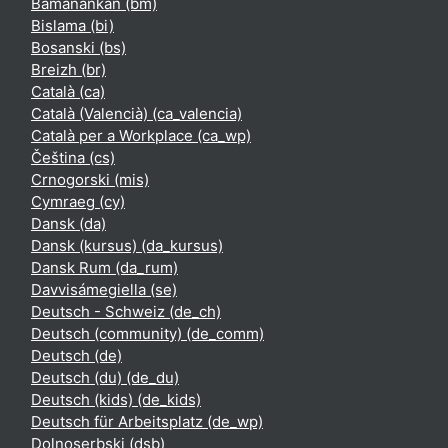
Bamanankan ‎(bm)‎
Bislama ‎(bi)‎
Bosanski ‎(bs)‎
Breizh ‎(br)‎
Català ‎(ca)‎
Català (Valencià) ‎(ca_valencia)‎
Català per a Workplace ‎(ca_wp)‎
Čeština ‎(cs)‎
Crnogorski ‎(mis)‎
Cymraeg ‎(cy)‎
Dansk ‎(da)‎
Dansk (kursus) ‎(da_kursus)‎
Dansk Rum ‎(da_rum)‎
Davvisámegiella ‎(se)‎
Deutsch - Schweiz ‎(de_ch)‎
Deutsch (community) ‎(de_comm)‎
Deutsch ‎(de)‎
Deutsch (du) ‎(de_du)‎
Deutsch (kids) ‎(de_kids)‎
Deutsch für Arbeitsplatz ‎(de_wp)‎
Dolnoserbski ‎(dsb)‎