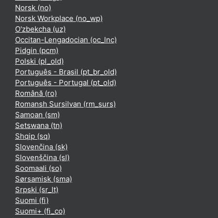
Norsk ‎(no)‎
Norsk Workplace ‎(no_wp)‎
O'zbekcha ‎(uz)‎
Occitan-Lengadocian ‎(oc_lnc)‎
Pidgin ‎(pcm)‎
Polski ‎(pl_old)‎
Português - Brasil ‎(pt_br_old)‎
Português - Portugal ‎(pt_old)‎
Română ‎(ro)‎
Romansh Sursilvan ‎(rm_surs)‎
Samoan ‎(sm)‎
Setswana ‎(tn)‎
Shqip ‎(sq)‎
Slovenčina ‎(sk)‎
Slovenščina ‎(sl)‎
Soomaali ‎(so)‎
Sørsamisk ‎(sma)‎
Srpski ‎(sr_lt)‎
Suomi ‎(fi)‎
Suomi+ ‎(fi_co)‎