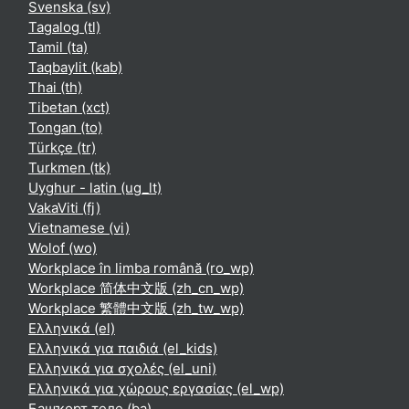
Svenska ‎(sv)‎
Tagalog ‎(tl)‎
Tamil ‎(ta)‎
Taqbaylit ‎(kab)‎
Thai ‎(th)‎
Tibetan ‎(xct)‎
Tongan ‎(to)‎
Türkçe ‎(tr)‎
Turkmen ‎(tk)‎
Uyghur - latin ‎(ug_lt)‎
VakaViti ‎(fj)‎
Vietnamese ‎(vi)‎
Wolof ‎(wo)‎
Workplace în limba română ‎(ro_wp)‎
Workplace 简体中文版 ‎(zh_cn_wp)‎
Workplace 繁體中文版 ‎(zh_tw_wp)‎
Ελληνικά ‎(el)‎
Ελληνικά για παιδιά ‎(el_kids)‎
Ελληνικά για σχολές ‎(el_uni)‎
Ελληνικά για χώρους εργασίας ‎(el_wp)‎
Башҡорт теле ‎(ba)‎