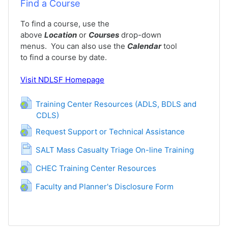
Find a Course
To find a course, use the
above
Location
or
Courses
drop-down
menus. You can also use the
Calendar
tool
to find a course by date.
Visit
NDLSF Homepage
Training Center Resources (ADLS, BDLS and
CDLS)
Гиперссылка
Гиперссылка
Request Support or Technical Assistance
Страница
SALT Mass Casualty Triage On-line Training
Гиперссылка
CHEC Training Center Resources
Гиперссылка
Faculty and Planner's Disclosure Form