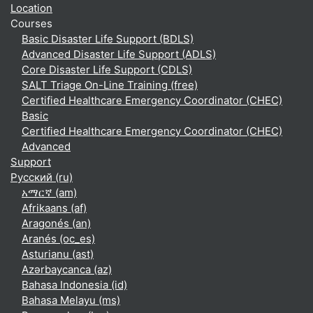
Location
Courses
Basic Disaster Life Support (BDLS)
Advanced Disaster Life Support (ADLS)
Core Disaster Life Support (CDLS)
SALT Triage On-Line Training (free)
Certified Healthcare Emergency Coordinator (CHEC)
Basic
Certified Healthcare Emergency Coordinator (CHEC)
Advanced
Support
Русский ‎(ru)‎
አማርኛ ‎(am)‎
Afrikaans ‎(af)‎
Aragonés ‎(an)‎
Aranés ‎(oc_es)‎
Asturianu ‎(ast)‎
Azərbaycanca ‎(az)‎
Bahasa Indonesia ‎(id)‎
Bahasa Melayu ‎(ms)‎