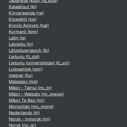
Japanese (kids) ‎(ja_kids)‎
Kalaallisut ‎(kl)‎
Kinyarwanda ‎(rw)‎
Kiswahili ‎(sw)‎
Kreyòl Ayisyen ‎(hat)‎
Kurmanji ‎(kmr)‎
Latin ‎(la)‎
Latviešu ‎(lv)‎
Lëtzebuergesch ‎(lb)‎
Lietuvių ‎(lt_old)‎
Lietuvių (universitetas) ‎(lt_uni)‎
Lulesamisk ‎(smj)‎
magyar ‎(hu)‎
Malagasy ‎(mg)‎
Māori - Tainui ‎(mi_tn)‎
Māori - Waikato ‎(mi_wwow)‎
Māori Te Reo ‎(mi)‎
Mongolian ‎(mn_mong)‎
Nederlands ‎(nl)‎
Norsk - nynorsk ‎(nn)‎
Norsk ‎(no_gr)‎