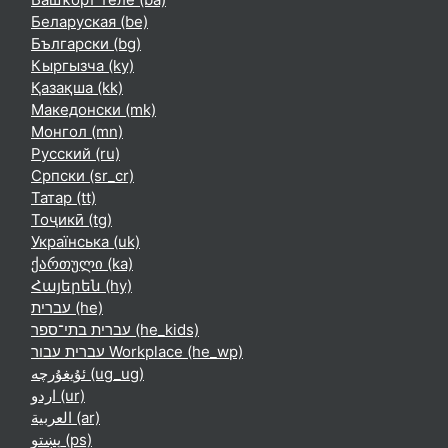
Беларуская ‎(be)‎
Български ‎(bg)‎
Кыргызча ‎(ky)‎
Қазақша ‎(kk)‎
Македонски ‎(mk)‎
Монгол ‎(mn)‎
Русский ‎(ru)‎
Српски ‎(sr_cr)‎
Татар ‎(tt)‎
Тоҷикӣ ‎(tg)‎
Українська ‎(uk)‎
ქართული ‎(ka)‎
Հայերեն ‎(hy)‎
עברית ‎(he)‎
עברית בתי־ספר ‎(he_kids)‎
עברית עבור Workplace ‎(he_wp)‎
ئۇيغۇرچە ‎(ug_ug)‎
اردو ‎(ur)‎
العربية ‎(ar)‎
پښتو ‎(ps)‎