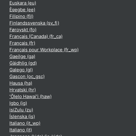
Euskara ‎(eu)‎
Èʋegbe ‎(ee)‎
Filipino ‎(fil)‎
Finlandssvenska ‎(sv_fi)‎
Føroyskt ‎(fo)‎
Français (Canada) ‎(fr_ca)‎
Français ‎(fr)‎
Français pour Workplace ‎(fr_wp)‎
Gaeilge ‎(ga)‎
Gàidhlig ‎(gd)‎
Galego ‎(gl)‎
Gascon ‎(oc_gsc)‎
Hausa ‎(ha)‎
Hrvatski ‎(hr)‎
ʻŌlelo Hawaiʻi ‎(haw)‎
Igbo ‎(ig)‎
isiZulu ‎(zu)‎
Íslenska ‎(is)‎
Italiano ‎(it_wp)‎
Italiano ‎(it)‎