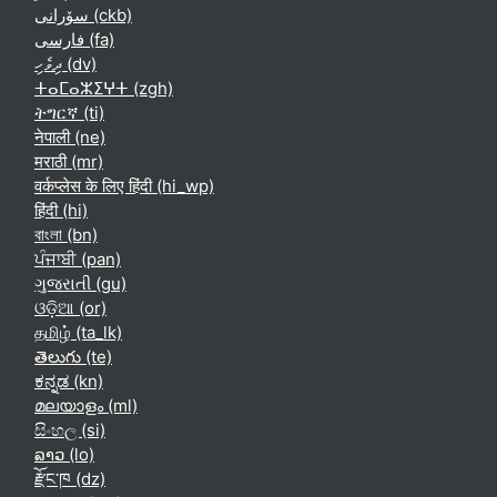
سۆرانی ‎(ckb)‎
فارسی ‎(fa)‎
ދިވެހި ‎(dv)‎
ⵜⴰⵎⴰⵣⵉⵖⵜ ‎(zgh)‎
ትግርኛ ‎(ti)‎
नेपाली ‎(ne)‎
मराठी ‎(mr)‎
वर्कप्लेस के लिए हिंदी ‎(hi_wp)‎
हिंदी ‎(hi)‎
বাংলা ‎(bn)‎
ਪੰਜਾਬੀ ‎(pan)‎
ગુજરાતી ‎(gu)‎
ଓଡ଼ିଆ ‎(or)‎
தமிழ் ‎(ta_lk)‎
తెలుగు ‎(te)‎
ಕನ್ನಡ ‎(kn)‎
മലയാളം ‎(ml)‎
සිංහල ‎(si)‎
ລາວ ‎(lo)‎
རྫོང་ཁ ‎(dz)‎