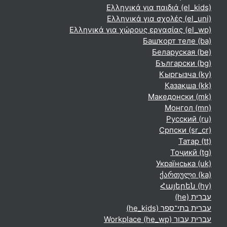
Ελληνικά για παιδιά ‎(el_kids)‎
Ελληνικά για σχολές ‎(el_uni)‎
Ελληνικά για χώρους εργασίας ‎(el_wp)‎
Башҡорт теле ‎(ba)‎
Беларуская ‎(be)‎
Български ‎(bg)‎
Кыргызча ‎(ky)‎
Қазақша ‎(kk)‎
Македонски ‎(mk)‎
Монгол ‎(mn)‎
Русский ‎(ru)‎
Српски ‎(sr_cr)‎
Татар ‎(tt)‎
Тоҷикӣ ‎(tg)‎
Українська ‎(uk)‎
ქართული ‎(ka)‎
Հայերեն ‎(hy)‎
עברית ‎(he)‎
עברית בתי־ספר ‎(he_kids)‎
עברית עבור Workplace ‎(he_wp)‎