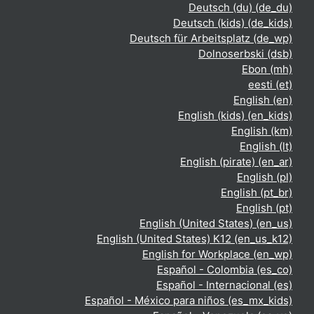
Deutsch (du) ‎(de_du)‎
Deutsch (kids) ‎(de_kids)‎
Deutsch für Arbeitsplatz ‎(de_wp)‎
Dolnoserbski ‎(dsb)‎
Ebon ‎(mh)‎
eesti ‎(et)‎
English ‎(en)‎
English (kids) ‎(en_kids)‎
English ‎(km)‎
English ‎(lt)‎
English (pirate) ‎(en_ar)‎
English ‎(pl)‎
English ‎(pt_br)‎
English ‎(pt)‎
English (United States) ‎(en_us)‎
English (United States) K12 ‎(en_us_k12)‎
English for Workplace ‎(en_wp)‎
Español - Colombia ‎(es_co)‎
Español - Internacional ‎(es)‎
Español - México para niños ‎(es_mx_kids)‎