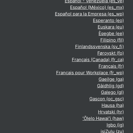
Español - Venezuela ‎(es_ve)‎
Español (México) ‎(es_mx)‎
Español para la Empresa ‎(es_wp)‎
Esperanto ‎(eo)‎
Euskara ‎(eu)‎
Èʋegbe ‎(ee)‎
Filipino ‎(fil)‎
Finlandssvenska ‎(sv_fi)‎
Føroyskt ‎(fo)‎
Français (Canada) ‎(fr_ca)‎
Français ‎(fr)‎
Français pour Workplace ‎(fr_wp)‎
Gaeilge ‎(ga)‎
Gàidhlig ‎(gd)‎
Galego ‎(gl)‎
Gascon ‎(oc_gsc)‎
Hausa ‎(ha)‎
Hrvatski ‎(hr)‎
ʻŌlelo Hawaiʻi ‎(haw)‎
Igbo ‎(ig)‎
isiZulu ‎(zu)‎