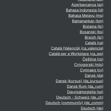
Azərbaycanca ‎(az)‎
Bahasa Indonesia ‎(id)‎
Bahasa Melayu ‎(ms)‎
Bamanankan ‎(bm)‎
Bislama ‎(bi)‎
Bosanski ‎(bs)‎
Breizh ‎(br)‎
Català ‎(ca)‎
Català (Valencià) ‎(ca_valencia)‎
Català per a Workplace ‎(ca_wp)‎
Čeština ‎(cs)‎
Crnogorski ‎(mis)‎
Cymraeg ‎(cy)‎
Dansk ‎(da)‎
Dansk (kursus) ‎(da_kursus)‎
Dansk Rum ‎(da_rum)‎
Davvisámegiella ‎(se)‎
Deutsch - Schweiz ‎(de_ch)‎
Deutsch (community) ‎(de_comm)‎
Deutsch ‎(de)‎