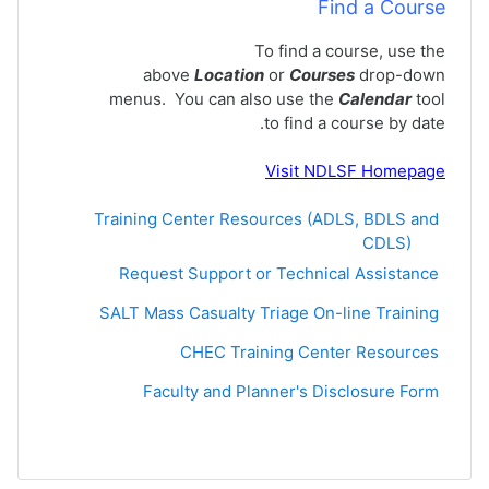
Find a Course
To find a course, use the
above
Location
or
Courses
drop-down
menus. You can also use the
Calendar
tool
to find a course by date.
Visit
NDLSF Homepage
Training Center Resources (ADLS, BDLS and
CDLS)
קישור לאתר אינטרנט
Request Support or Technical Assistance
קישור לאתר 
SALT Mass Casualty Triage On-line Training
דף תוכן מעו
CHEC Training Center Resources
קישור לאתר 
Faculty and Planner's Disclosure Form
קישור לאתר 