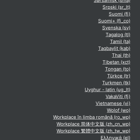
Sørsamisk ‎(sma)‎
Srpski ‎(sr_lt)‎
Suomi ‎(fi)‎
Suomi+ ‎(fi_co)‎
Svenska ‎(sv)‎
Tagalog ‎(tl)‎
Tamil ‎(ta)‎
Taqbaylit ‎(kab)‎
Thai ‎(th)‎
Tibetan ‎(xct)‎
Tongan ‎(to)‎
Türkçe ‎(tr)‎
Turkmen ‎(tk)‎
Uyghur - latin ‎(ug_lt)‎
VakaViti ‎(fj)‎
Vietnamese ‎(vi)‎
Wolof ‎(wo)‎
Workplace în limba română ‎(ro_wp)‎
Workplace 简体中文版 ‎(zh_cn_wp)‎
Workplace 繁體中文版 ‎(zh_tw_wp)‎
Ελληνικά ‎(el)‎