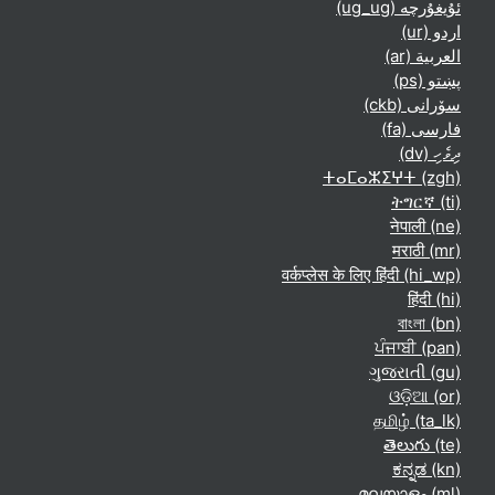
ئۇيغۇرچە ‎(ug_ug)‎
اردو ‎(ur)‎
العربية ‎(ar)‎
پښتو ‎(ps)‎
سۆرانی ‎(ckb)‎
فارسی ‎(fa)‎
ދިވެހި ‎(dv)‎
ⵜⴰⵎⴰⵣⵉⵖⵜ ‎(zgh)‎
ትግርኛ ‎(ti)‎
नेपाली ‎(ne)‎
मराठी ‎(mr)‎
वर्कप्लेस के लिए हिंदी ‎(hi_wp)‎
हिंदी ‎(hi)‎
বাংলা ‎(bn)‎
ਪੰਜਾਬੀ ‎(pan)‎
ગુજરાતી ‎(gu)‎
ଓଡ଼ିଆ ‎(or)‎
தமிழ் ‎(ta_lk)‎
తెలుగు ‎(te)‎
ಕನ್ನಡ ‎(kn)‎
മലയാളം ‎(ml)‎