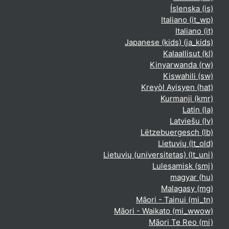
Íslenska ‎(is)‎
Italiano ‎(it_wp)‎
Italiano ‎(it)‎
Japanese (kids) ‎(ja_kids)‎
Kalaallisut ‎(kl)‎
Kinyarwanda ‎(rw)‎
Kiswahili ‎(sw)‎
Kreyòl Ayisyen ‎(hat)‎
Kurmanji ‎(kmr)‎
Latin ‎(la)‎
Latviešu ‎(lv)‎
Lëtzebuergesch ‎(lb)‎
Lietuvių ‎(lt_old)‎
Lietuvių (universitetas) ‎(lt_uni)‎
Lulesamisk ‎(smj)‎
magyar ‎(hu)‎
Malagasy ‎(mg)‎
Māori - Tainui ‎(mi_tn)‎
Māori - Waikato ‎(mi_wwow)‎
Māori Te Reo ‎(mi)‎