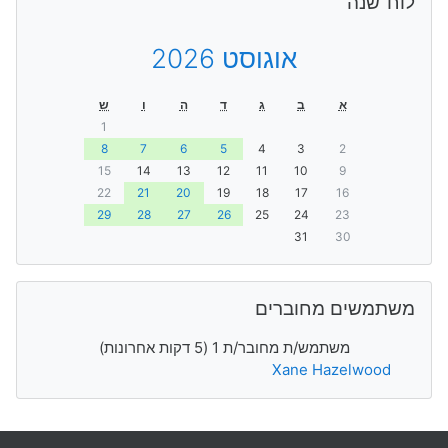
לוח־שנה
אוגוסט 2026
א
ב
ג
ד
ה
ו
ש
1
8
7
6
5
4
3
2
15
14
13
12
11
10
9
22
21
20
19
18
17
16
29
28
27
26
25
24
23
31
30
דילוג את משתמשים מחוברים
משתמשים מחוברים
משתמש/ת מחובר/ת 1 (5 דקות אחרונות)
Xane Hazelwood