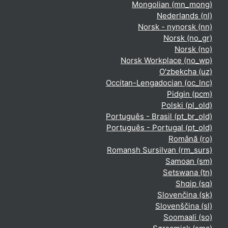
Mongolian ‎(mn_mong)‎
Nederlands ‎(nl)‎
Norsk - nynorsk ‎(nn)‎
Norsk ‎(no_gr)‎
Norsk ‎(no)‎
Norsk Workplace ‎(no_wp)‎
O'zbekcha ‎(uz)‎
Occitan-Lengadocian ‎(oc_lnc)‎
Pidgin ‎(pcm)‎
Polski ‎(pl_old)‎
Português - Brasil ‎(pt_br_old)‎
Português - Portugal ‎(pt_old)‎
Română ‎(ro)‎
Romansh Sursilvan ‎(rm_surs)‎
Samoan ‎(sm)‎
Setswana ‎(tn)‎
Shqip ‎(sq)‎
Slovenčina ‎(sk)‎
Slovenščina ‎(sl)‎
Soomaali ‎(so)‎