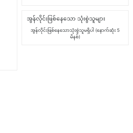
အွန်လိုင်းဖြစ်နေသော သုံးစွဲသူများ အား ကျော်မည်
အွန်လိုင်းဖြစ်နေသော သုံးစွဲသူများ
အွန်လိုင်းဖြစ်နေသောသုံးစွဲသူမရှိပါ (နောက်ဆုံး 5
မိနစ်)