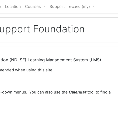
e
Location
Courses
Support
ဗမာစာ ‎(my)‎
Support Foundation
dation (NDLSF) Learning Management System (LMS).
mended when using this site.
-down menus. You can also use the
Calendar
tool to find a