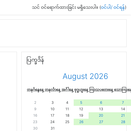
သင် ဝင်ရောက်ထားခြင်း မရှိသေးပါ။ (
ဝင်ပါ/ ဝင်ရန်
)
ပြက္ခဒိန် အား ကျော်မည်
ပြက္ခဒိန်
August 2026
တနင်္ဂနွေနေ့
တနင်္လာနေ့
အင်္ဂါနေ့
ဗုဒ္ဓဟူးနေ့
ကြာသပတေးနေ့
သောကြာနေ
2
3
4
5
6
7
9
10
11
12
13
14
16
17
18
19
20
21
23
24
25
26
27
28
30
31